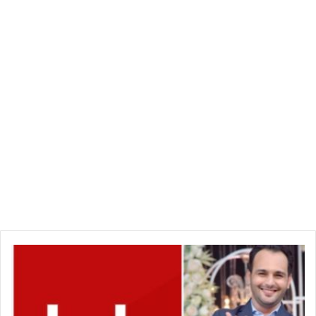
عدم
سماع
الدعوى
في
حق