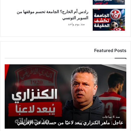
رادس أم الخارج؟ الجامعة تحسم موقفها من
السوبر التونسي
منذ يوم واحد
Featured Posts
عاجل:
ماهر
الكنزاري
يبعد
لاعبًا
من
حساباته
في
الإفريقي
منذ 4 ساعات
عاجل: ماهر الكنزاري يبعد لاعبًا من حساباته في الإفريقي