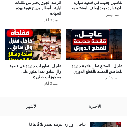
تفاصيل جديدة في قضية سيارة
الرصد الجوي يحذر من تقلبات
و
ي
بلدية باردو بعد إيقاف المشتبه به
ليلية.. أمطار ورياح قوية بهذه
م
ر
الجهات
منذ يومين
ة
و
منذ 3 أيام
ي
س
و
ك
جّ
و
ه
ر
ر
و
س
ن
ا
ا
ل
ف
عاجل.. الستاغ تعلن قائمة جديدة
عاجل.. تطورات جديدة في قضية
ة
ي
للمناطق المعنية بالقطع الدوري
والٍ سابق بعد العثور على
ش
ت
محجوزات خطيرة
منذ 3 أيام
ك
و
منذ 3 أيام
ر
ن
إ
س
ل
ل
ى
ي
الأخيرة
الأشهر
«
ص
ج
ب
ن
ح
عاجل.. وزارة التربية تصدر بلاغًا هامًا