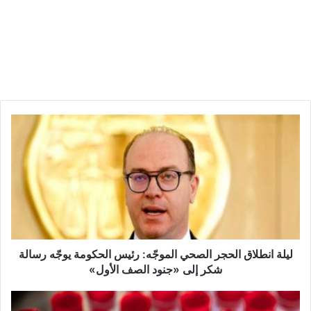
ل
ي
ل
ة
ا
ن
ط
ل
ا
ق
ليلة انطلاق الحجر الصحي الموجّه: رئيس الحكومة يوجّه رسالة
ا
شكر إلى «جنود الصف الأول»
ل
ح
ع
ج