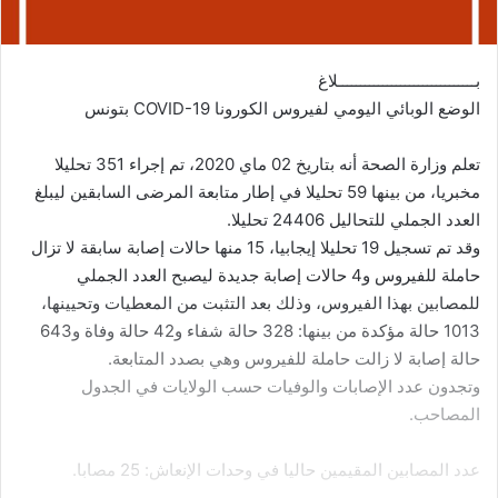
بـــــــــــــــــــــــــــــــلاغ
الوضع الوبائي اليومي لفيروس الكورونا COVID-19 بتونس
تعلم وزارة الصحة أنه بتاريخ 02 ماي 2020، تم إجراء 351 تحليلا
مخبريا، من بينها 59 تحليلا في إطار متابعة المرضى السابقين ليبلغ
العدد الجملي للتحاليل 24406 تحليلا.
وقد تم تسجيل 19 تحليلا إيجابيا، 15 منها حالات إصابة سابقة لا تزال
حاملة للفيروس و4 حالات إصابة جديدة ليصبح العدد الجملي
للمصابين بهذا الفيروس، وذلك ب
عد التثبت من المعطيات وتحيينها،
1013 حالة مؤكدة من بينها: 328 حالة شفاء و42 حالة وفاة و643
حالة إصابة لا زالت حاملة للفيروس وهي بصدد المتابعة.
وتجدون عدد الإصابات والوفيات حسب الولايات في الجدول
المصاحب.
عدد المصابين المقيمين حاليا في وحدات الإنعاش: 25 مصابا.