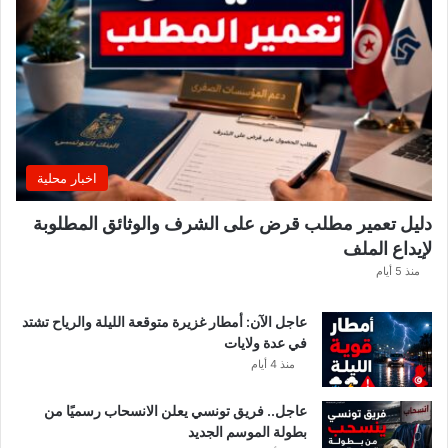
ت
ص
د
ر
ب
ل
ا
غً
اخبار محلية
ا
ه
دليل تعمير مطلب قرض على الشرف والوثائق المطلوبة
ا
لإيداع الملف
مً
ا
منذ 5 أيام
عاجل الآن: أمطار غزيرة متوقعة الليلة والرياح تشتد
في عدة ولايات
منذ 4 أيام
عاجل.. فريق تونسي يعلن الانسحاب رسميًا من
بطولة الموسم الجديد