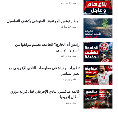
و
ا
منذ 13 ساعة
د
ل
ا
ع
ل
د
أمطار تونس المرتقبة.. الغنوشي يكشف التفاصيل
ص
د
منذ 24 ساعة
ف
ا
ا
ل
ل
ج
رادس أم الخارج؟ الجامعة تحسم موقفها من
أ
م
السوبر التونسي
و
ل
منذ يوم واحد
ل
ي
»
1
تطورات جديدة في مفاوضات النادي الإفريقي مع
0
نعيم السليتي
1
منذ يوم واحد
3
ح
ا
قائمة منافسي النادي الإفريقي قبل قرعة دوري
ل
أبطال إفريقيا
ة
منذ يومين
.
.