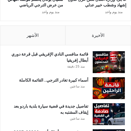
ي
ن
إشهاد وشطب خبير عدلي
من عرض الترجي الرياضي
ل
ا
منذ يوم واحد
منذ يوم واحد
ة
”
ت
و
ر
ن
ت
ن
الأخيرة
الأشهر
ف
ت
ع
ظ
إ
ر
قائمة منافسي النادي الإفريقي قبل قرعة دوري
ل
ا
أبطال إفريقيا
ى
ل
منذ 25 دقيقة
2
أ
7
س
أسماء كبيرة تغادر الترجي.. القائمة الكاملة
8
و
منذ ساعتين
إ
أ
ص
ا
تفاصيل جديدة في قضية سيارة بلدية باردو بعد
ب
إيقاف المشتبه به
ة
منذ ساعتين
و
8