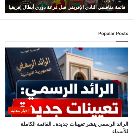
ف
منذ 25 دقيقة
قائمة منافسي النادي الإفريقي قبل قرعة دوري أبطال إفريقيا
س
ي
ا
ل
ن
Popular Posts
ا
د
ي
ا
ل
إ
ف
ر
ي
ق
ي
ق
اخبار محلية
ب
ل
الرائد الرسمي ينشر تعيينات جديدة.. القائمة الكاملة
ق
للأسماء
ر