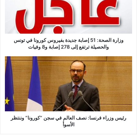
ر
ة
ا
ل
ص
ح
ة
وزارة الصحة: 51 إصابة جديدة بفيروس كورونا في تونس
:
والحصيلة ترتفع إلى 278 إصابة و8 وفيات
5
1
ر
إ
ئ
ص
ي
ا
س
ب
و
ة
ز
ج
ر
د
ا
ي
ء
د
ف
رئيس وزراء فرنسا: نصف العالم في سجن “كورونا” وننتظر
ة
ر
الأسوأ
ب
ن
ف
س