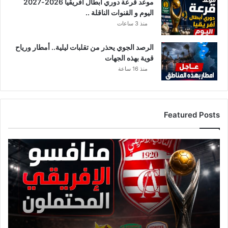
و
موعد قرعة دوري أبطال أفريقيا 2026-2027
ف
اليوم و القنوات الناقلة ..
ي
منذ 3 ساعات
ا
ت
الرصد الجوي يحذر من تقلبات ليلية.. أمطار ورياح
قوية بهذه الجهات
منذ 16 ساعة
Featured Posts
ق
ا
ئ
م
ة
م
ن
ا