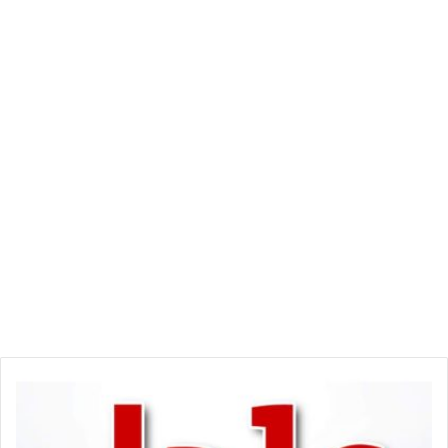
و
ز
ا