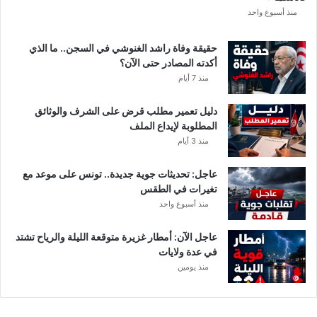
ع
منذ أسبوع واحد
ة
د
حقيقة وفاة راشد الغنوشي في السجن.. ما الذي
و
أكدته المصادر حتى الآن؟
ر
منذ 7 أيام
ي
أ
دليل تعمير مطلب قرض على الشرف والوثائق
ب
المطلوبة لإيداع الملف
ط
منذ 3 أيام
ا
ل
عاجل: تحديثات جوية جديدة.. تونس على موعد مع
إ
تغيرات في الطقس
ف
منذ أسبوع واحد
ر
ي
ق
عاجل الآن: أمطار غزيرة متوقعة الليلة والرياح تشتد
ي
في عدة ولايات
ا
منذ يومين