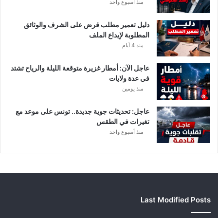
منذ أسبوع واحد
ي
أ
دليل تعمير مطلب قرض على الشرف والوثائق
ب
المطلوبة لإيداع الملف
ط
منذ 4 أيام
ا
ل
عاجل الآن: أمطار غزيرة متوقعة الليلة والرياح تشتد
إ
في عدة ولايات
ف
منذ يومين
ر
ي
ق
عاجل: تحديثات جوية جديدة.. تونس على موعد مع
ي
تغيرات في الطقس
ا
منذ أسبوع واحد
Last Modified Posts