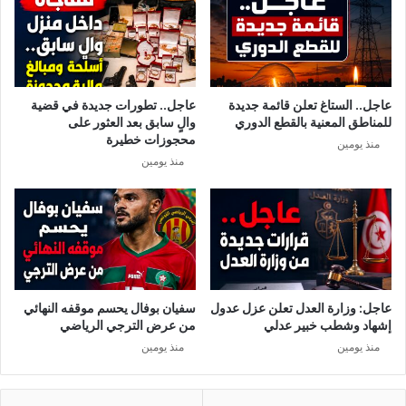
ت
أ
ح
و
ق
ي
ي
ل
ق
ا
عاجل.. الستاغ تعلن قائمة جديدة
عاجل.. تطورات جديدة في قضية
ب
ت
للمناطق المعنية بالقطع الدوري
والٍ سابق بعد العثور على
ا
ا
محجوزات خطيرة
منذ يومين
ل
ل
منذ يومين
م
ر
ح
ئ
ك
ي
م
س
ة
خ
ا
ط
ل
ي
ع
ر
عاجل: وزارة العدل تعلن عزل عدول
سفيان بوفال يحسم موقفه النهائي
س
ة
إشهاد وشطب خبير عدلي
من عرض الترجي الرياضي
ك
و
منذ يومين
منذ يومين
ر
ق
ي
و
ة
ا