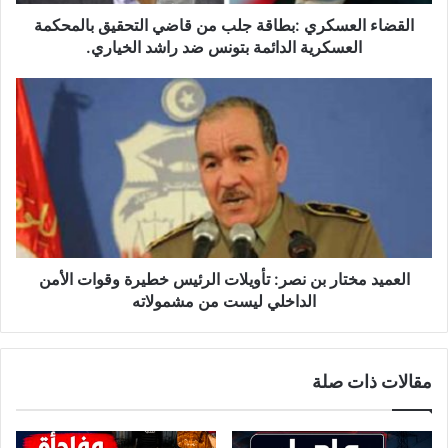
ع
س
القضاء العسكري :بطاقة جلب من قاضي التحقيق بالمحكمة
ك
العسكرية الدائمة بتونس ضد راشد الخياري.
ر
ي
ا
:
ل
ب
ع
ط
م
ا
ي
ق
د
ة
م
ج
خ
ل
ت
ب
ا
العميد مختار بن نصر: تأويلات الرئيس خطيرة وقوات الأمن
م
ر
الداخلي ليست من مشمولاته
ن
ب
ق
ن
ا
ن
مقالات ذات صلة
ض
ص
ي
ر
ا
:
ل
ت