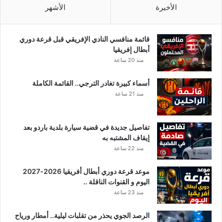
ا
ت
الأخيرة
الأشهر
ل
ا
د
ل
ا
أ
قائمة منافسي النادي الإفريقي قبل قرعة دوري
ئ
م
أبطال إفريقيا
م
ن
منذ 20 ساعة
ة
ا
ب
ل
أسماء كبيرة تغادر الترجي.. القائمة الكاملة
ت
د
منذ 21 ساعة
و
ا
ن
خ
س
ل
تفاصيل جديدة في قضية سيارة بلدية باردو بعد
ض
ي
إيقاف المشتبه به
د
ل
منذ 22 ساعة
ر
ي
ا
س
ش
موعد قرعة دوري أبطال أفريقيا 2026-2027
ت
د
اليوم و القنوات الناقلة ..
م
ا
ن
منذ 23 ساعة
ل
م
خ
ش
الرصد الجوي يحذر من تقلبات ليلية.. أمطار ورياح