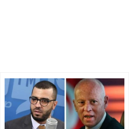
ا
ل
ق
ض
ا
ء
ا
ل