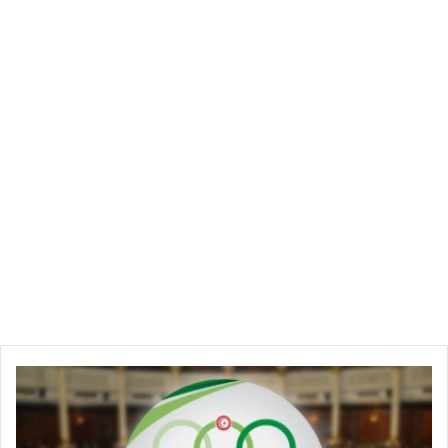
إ
س
ت
ق