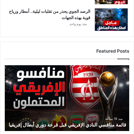
الرصد الجوي يحذر من تقلبات ليلية.. أمطار ورياح
قوية بهذه الجهات
منذ يوم واحد
Featured Posts
ق
ا
ئ
م
ة
م
ن
ا
ف
منذ 19 ساعة
قائمة منافسي النادي الإفريقي قبل قرعة دوري أبطال إفريقيا
س
ي