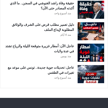
د
حقيقة وفاة راشد الغنوشي في السجن.. ما الذي
و
أكدته المصادر حتى الآن؟
ر
منذ أسبوع واحد
ي
أ
دليل تعمير مطلب قرض على الشرف والوثائق
ب
المطلوبة لإيداع الملف
ط
منذ 4 أيام
ا
ل
عاجل الآن: أمطار غزيرة متوقعة الليلة والرياح تشتد
إ
في عدة ولايات
ف
منذ يومين
ر
ي
ق
عاجل: تحديثات جوية جديدة.. تونس على موعد مع
ي
تغيرات في الطقس
ا
منذ أسبوع واحد