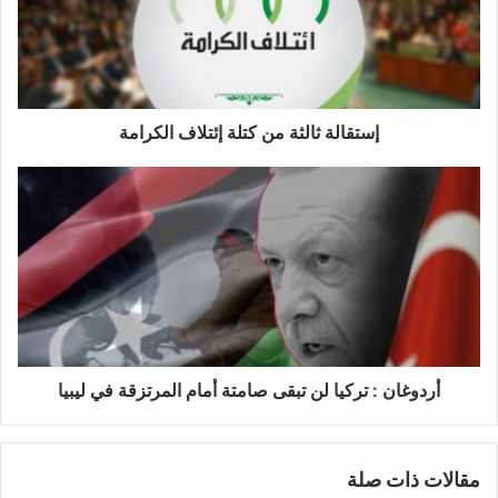
ا
ل
ة
ث
ا
ل
إستقالة ثالثة من كتلة إئتلاف الكرامة
ث
ة
أ
م
ر
ن
د
ك
و
ت
غ
ل
ا
ة
ن
إ
:
ئ
ت
ت
ر
أردوغان : تركيا لن تبقى صامتة أمام المرتزقة في ليبيا
ل
ك
ا
ي
ف
ا
مقالات ذات صلة
ا
ل