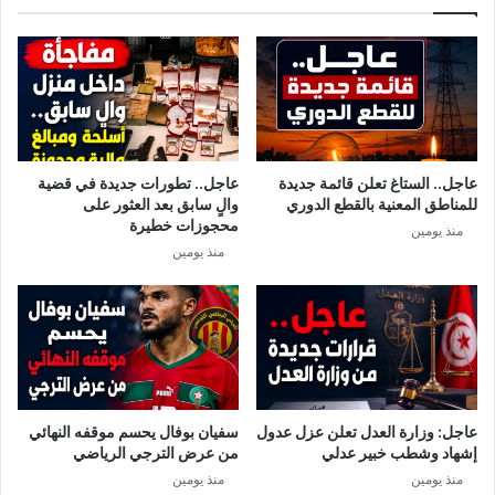
ل
ن
ك
ت
ر
ب
ا
ق
م
ى
ة
ص
ا
م
عاجل.. الستاغ تعلن قائمة جديدة
عاجل.. تطورات جديدة في قضية
ت
للمناطق المعنية بالقطع الدوري
والٍ سابق بعد العثور على
ة
محجوزات خطيرة
منذ يومين
أ
منذ يومين
م
ا
م
ا
ل
م
ر
ت
عاجل: وزارة العدل تعلن عزل عدول
سفيان بوفال يحسم موقفه النهائي
ز
إشهاد وشطب خبير عدلي
من عرض الترجي الرياضي
ق
منذ يومين
منذ يومين
ة