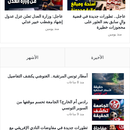
ن
و
ا
عاجل.. تطورات جديدة في قضية
عاجل: وزارة العدل تعلن عزل عدول
ت
والٍ سابق بعد العثور على
إشهاد وشطب خبير عدلي
ا
محجوزات خطيرة
منذ يومين
ل
منذ يومين
ن
ا
ق
ل
الأخيرة
الأشهر
ة
ل
ل
أمطار تونس المرتقبة.. الغنوشي يكشف التفاصيل
م
منذ 8 ساعات
ق
ا
ب
رادس أم الخارج؟ الجامعة تحسم موقفها من
ل
السوبر التونسي
ة
منذ 9 ساعات
و
ف
تطورات جديدة في مفاوضات النادي الإفريقي مع
ر