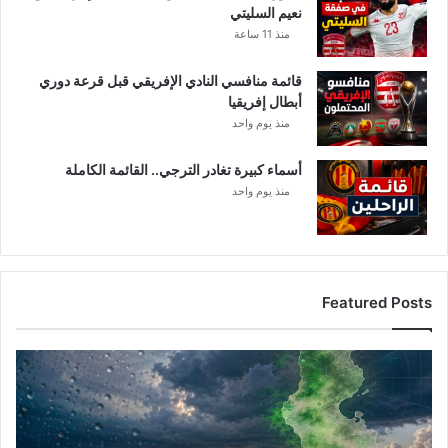
نعيم السليتي
ض
منذ 11 ساعة
ي
ا
قائمة منافسي النادي الإفريقي قبل قرعة دوري
ت
أبطال إفريقيا
ا
منذ يوم واحد
ل
ت
أ
أسماء كبيرة تغادر الترجي.. القائمة الكاملة
ه
منذ يوم واحد
ل
ل
ل
د
و
Featured Posts
ر
ا
ل
أ
ق
م
ا
ط
د
ا
م
ر