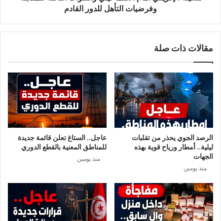
ه
ي
وفرضيات التأهل للدور القادم
ج
ق
و
ي
م
أ
مقالات ذات صلة
ن
م
ي
ا
و
م
ز
ا
ي
ل
ل
ا
ن
س
د
م
ا
ا
الرصد الجوي يحذر من تقلبات
عاجل.. الستاغ تعلن قائمة جديدة
ع
ليلية.. أمطار ورياح قوية بهذه
للمناطق المعنية بالقطع الدوري
ي
الجهات
منذ يومين
ل
منذ يومين
ي
و
ا
ل
ق