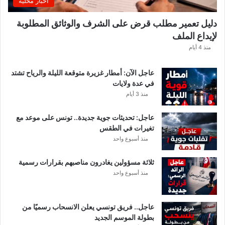
اخبار محلية
ي
ك
دليل تعمير مطلب قرض على الشرف والوثائق المطلوبة
ش
لإيداع الملف
ف
ا
منذ 4 أيام
ل
ت
عاجل الآن: أمطار غزيرة متوقعة الليلة والرياح تشتد
ف
في عدة ولايات
ا
منذ 3 أيام
ص
ي
عاجل: تحديثات جوية جديدة.. تونس على موعد مع
ل
تغيرات في الطقس
منذ أسبوع واحد
ثلاثة مسؤولين يغادرون مناصبهم بقرارات رسمية
منذ أسبوع واحد
عاجل.. فريق تونسي يعلن الانسحاب رسميًا من
بطولة الموسم الجديد