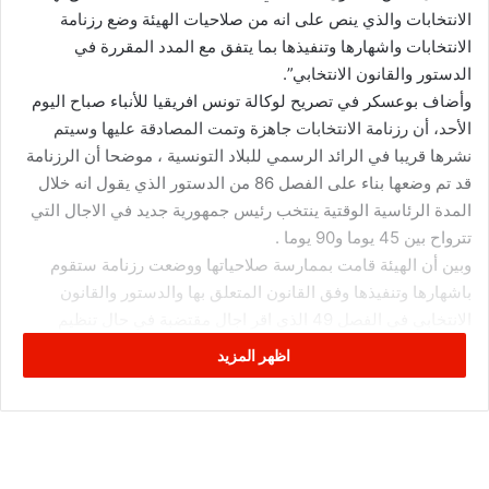
الانتخابات والذي ينص على انه من صلاحيات الهيئة وضع رزنامة
الانتخابات واشهارها وتنفيذها بما يتفق مع المدد المقررة في
الدستور والقانون الانتخابي”.
وأضاف بوعسكر في تصريح لوكالة تونس افريقيا للأنباء صباح اليوم
الأحد، أن رزنامة الانتخابات جاهزة وتمت المصادقة عليها وسيتم
نشرها قريبا في الرائد الرسمي للبلاد التونسية ، موضحا أن الرزنامة
قد تم وضعها بناء على الفصل 86 من الدستور الذي يقول انه خلال
المدة الرئاسية الوقتية ينتخب رئيس جمهورية جديد في الاجال التي
تترواح بين 45 يوما و90 يوما .
وبين أن الهيئة قامت بممارسة صلاحياتها ووضعت رزنامة ستقوم
باشهارها وتنفيذها وفق القانون المتعلق بها والدستور والقانون
الانتخابي في الفصل 49 الذي اقر اجال مقتضبة في حال تنظيم
انتخابات رئاسية سابقة لأوانها، مشيرا إلى أنه قد تم اقتضاب الآجال
اظهر المزيد
في الرزنامة التي وضعتها الهيئة، وخاصة في آجال الطعون في
الترشحات التي تم اختصارها تقريبا الى النصف، وكذلك في فترة
الحملة الانتخابية التي تم تقليصها من 22 يوما إلى 13 يوما .
وأوضح من جهة أخرى أن الاجتماع الذي ستعقده هيئة الانتخابات
صباح الثلاثاء القادم مع الأحزاب السياسية يهدف إلى اطلاعها على