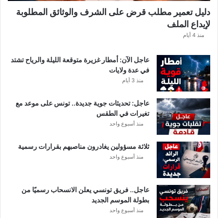
ك
دليل تعمير مطلب قرض على الشرف والوثائق المطلوبة
ش
لإيداع الملف
ف
ا
منذ 4 أيام
ل
ت
عاجل الآن: أمطار غزيرة متوقعة الليلة والرياح تشتد
ف
في عدة ولايات
ا
منذ 3 أيام
ص
ي
عاجل: تحديثات جوية جديدة.. تونس على موعد مع
ل
تغيرات في الطقس
منذ أسبوع واحد
ثلاثة مسؤولين يغادرون مناصبهم بقرارات رسمية
منذ أسبوع واحد
عاجل.. فريق تونسي يعلن الانسحاب رسميًا من
بطولة الموسم الجديد
منذ أسبوع واحد