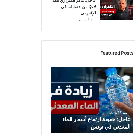
عاجل: ماهر الكنزاري يبعد
لاعبًا من حساباته في
الإفريقي
منذ يومين
Featured Posts
ع
ا
ج
ل
:
ح
ق
منذ 13 ساعة
ي
عاجل: حقيقة ارتفاع أسعار الماء
ق
المعدني في تونس
ة
ا