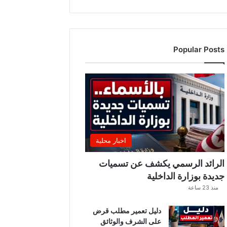
ر
ت
ف
ا
Popular Posts
ع
أ
س
ع
ا
ر
ا
ل
م
اخبار محلية
ا
ء
الرائد الرسمي يكشف عن تسميات
ا
جديدة بوزارة الداخلية
ل
منذ 23 ساعة
م
ع
دليل تعمير مطلب قرض
د
على الشرف والوثائق
ن