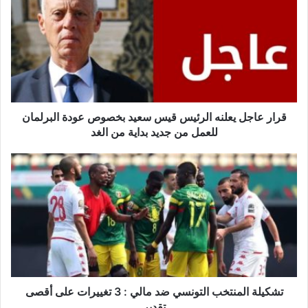
يعلنه
الرئيس
قيس
سعيد
بخصوص
عودة
البرلمان
للعمل
قرار عاجل يعلنه الرئيس قيس سعيد بخصوص عودة البرلمان
من
للعمل من جديد بداية من الغد
جديد
بداية
تشكيلة
من
المنتخب
الغد
التونسي
ضد
مالي
:
3
تغييرات
على
أقصى
تشكيلة المنتخب التونسي ضد مالي : 3 تغييرات على أقصى
تقدير
تقدير