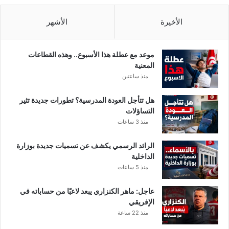
س
ع
الأخيرة
الأشهر
و
د
ي
موعد مع عطلة هذا الأسبوع.. وهذه القطاعات
و
المعنية
ن
منذ ساعتين
ه
ا
هل تتأجل العودة المدرسية؟ تطورات جديدة تثير
ت
التساؤلات
ف
منذ 3 ساعات
ا
،
الرائد الرسمي يكشف عن تسميات جديدة بوزارة
ل
الداخلية
ي
منذ 5 ساعات
ك
ل
م
عاجل: ماهر الكنزاري يبعد لاعبًا من حساباته في
و
الإفريقي
ن
منذ 22 ساعة
ن