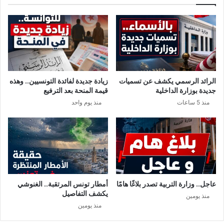
ت
ا
ل
ح
ر
ب
م
ع
الرائد الرسمي يكشف عن تسميات
زيادة جديدة لفائدة التونسيين.. وهذه
إ
جديدة بوزارة الداخلية
قيمة المنحة بعد الترفيع
ي
منذ 5 ساعات
منذ يوم واحد
ر
ا
ن
،
ف
ل
ن
ي
عاجل.. وزارة التربية تصدر بلاغًا هامًا
أمطار تونس المرتقبة.. الغنوشي
ج
يكشف التفاصيل
منذ يومين
د
منذ يومين
ا
ل