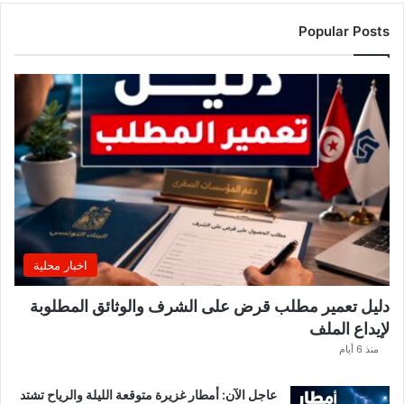
ا
ا
Popular Posts
ل
أ
س
ب
و
ع
.
.
و
ه
ذ
ه
اخبار محلية
ا
ل
دليل تعمير مطلب قرض على الشرف والوثائق المطلوبة
ق
لإيداع الملف
ط
ا
منذ 6 أيام
ع
ا
عاجل الآن: أمطار غزيرة متوقعة الليلة والرياح تشتد