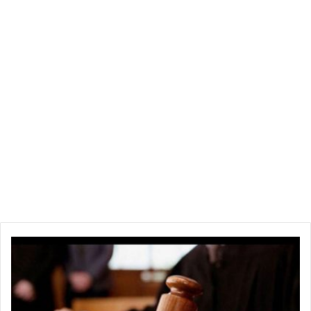
ا
ل
إ
ع
د