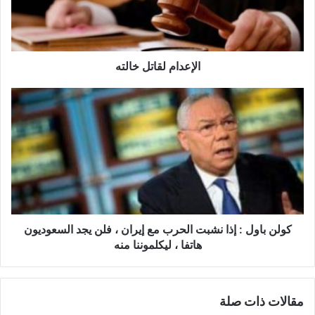
ا
م
ل
ق
ا
الإعدام لقاتل خالته
ت
ل
ك
خ
و
ا
ل
ل
ن
ت
ب
ه
ا
و
ل
:
إ
كولن باول : إذا نشبت الحرب مع إيران ، فلن يجد السعوديون
ذ
هاتفا ، ليكلموننا منه
ا
ن
ش
مقالات ذات صلة
ب