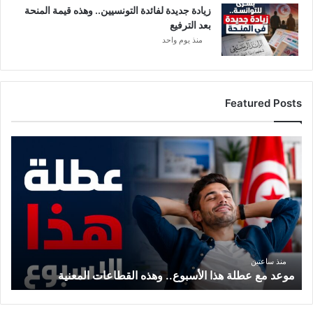
ا
زيادة جديدة لفائدة التونسيين.. وهذه قيمة المنحة
م
بعد الترفيع
ن
منذ يوم واحد
ه
Featured Posts
م
و
ع
د
م
ع
ع
ط
ل
منذ ساعتين
موعد مع عطلة هذا الأسبوع.. وهذه القطاعات المعنية
ة
ه
ذ