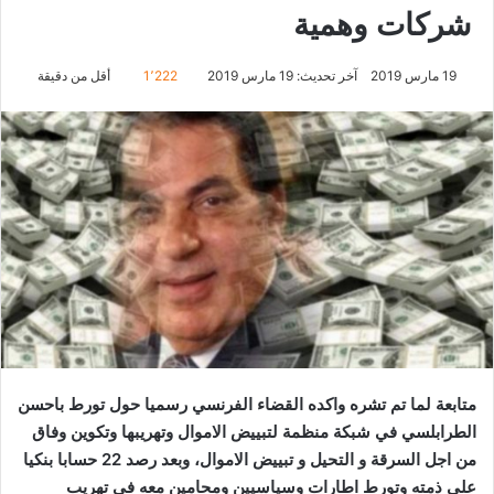
شركات وهمية
19 مارس 2019
آخر تحديث: 19 مارس 2019
1٬222
أقل من دقيقة
متابعة لما تم تشره واكده القضاء الفرنسي رسميا حول تورط باحسن
الطرابلسي في شبكة منظمة لتبييض الاموال وتهريبها وتكوين وفاق
من اجل السرقة و التحيل و تبييض الاموال، وبعد رصد 22 حسابا بنكيا
على ذمته وتورط اطارات وسياسيين ومحامين معه في تهريب