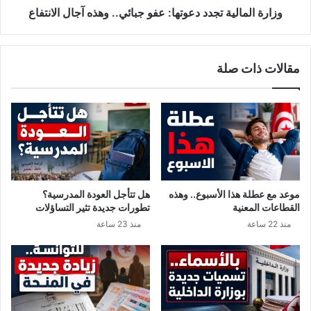
ا
ل
وزارة المالية تجدد دعوتها: عفو جبائي.. وهذه آجال الانتفاع
د
ي
ا
ة
ل
ت
مقالات ذات صلة
ج
ج
و
د
يّ
د
ة
د
ا
ع
ل
و
ج
ت
ز
ه
ا
ا
موعد مع عطلة هذا الأسبوع.. وهذه
هل تتأجل العودة المدرسية؟
ئ
:
القطاعات المعنية
تطورات جديدة تثير التساؤلات
ر
ع
منذ 22 ساعة
منذ 23 ساعة
ي
ف
ي
و
ح
ج
ذّ
ب
ر
ا
م
ئ