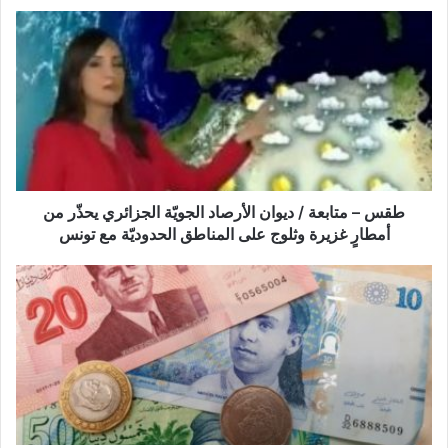
ط
ق
س
–
م
ت
ا
ب
ع
ة
طقس – متابعة / ديوان الأرصاد الجويّة الجزائري يحذّر من
/
أمطارٍ غزيرة وثلوج على المناطق الحدوديّة مع تونس
د
ي
و
و
ز
ا
ا
ن
ر
ا
ة
ل
ا
أ
ل
ر
م
ص
ا