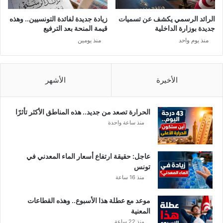
ن
ي
أ
.
الرائد الرسمي يكشف عن تسميات
زيادة جديدة لفائدة التونسيين.. وهذه
م
.
جديدة بوزارة الداخلية
قيمة المنحة بعد الترفيع
ط
و
منذ يوم واحد
منذ يومين
ا
ه
رٍ
ذ
غ
ه
ز
آ
الأخيرة
الأشهر
ي
ج
ر
ا
ة
ل
الحرارة تصعد من جديد.. هذه المناطق الأكثر تأثرًا
و
ا
منذ ساعة واحدة
ث
ل
ل
ا
و
ن
عاجل: حقيقة ارتفاع أسعار الماء المعدني في
ج
ت
تونس
ع
ف
منذ 16 ساعة
ل
ا
ى
ع
موعد مع عطلة هذا الأسبوع.. وهذه القطاعات
ا
المعنية
ل
منذ 22 ساعة
م