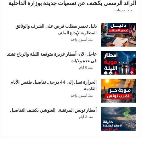
الرائد الرسمي يكشف عن تسميات جديدة بوزارة الداخلية
ق
منذ يوم واحد
ا
ل
أ
دليل تعمير مطلب قرض على الشرف والوثائق
ك
المطلوبة لإيداع الملف
ث
منذ أسبوع واحد
ر
ت
عاجل الآن: أمطار غزيرة متوقعة الليلة والرياح تشتد
أ
في عدة ولايات
ث
منذ 6 أيام
رً
ا
الحرارة تصل إلى 44 درجة.. تفاصيل طقس الأيام
القادمة
منذ أسبوع واحد
أمطار تونس المرتقبة.. الغنوشي يكشف التفاصيل
منذ 3 أيام