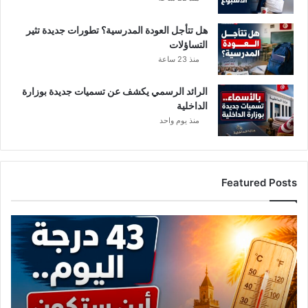
ن
ا
هل تتأجل العودة المدرسية؟ تطورات جديدة تثير
ط
التساؤلات
ق
منذ 23 ساعة
ا
ل
الرائد الرسمي يكشف عن تسميات جديدة بوزارة
ح
الداخلية
د
منذ يوم واحد
و
د
يّ
ة
Featured Posts
م
ع
ت
ا
و
ل
ن
ح
س
ر
ا
ر