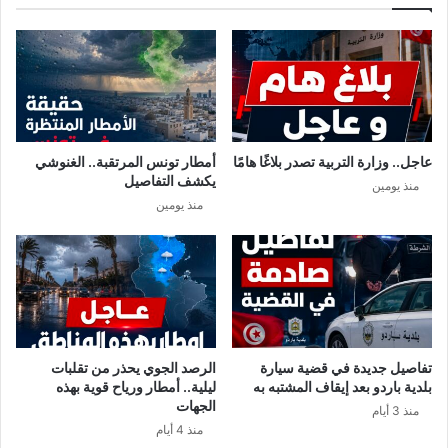
خ
ف
ل
ا
و
ل
ا
ص
ب
ي
ج
ن
و
ي
ا
ن
عاجل.. وزارة التربية تصدر بلاغًا هامًا
أمطار تونس المرتقبة.. الغنوشي
ز
ع
يكشف التفاصيل
منذ يومين
ا
ن
منذ يومين
ت
ش
س
ر
ف
ا
ر
ء
ا
و
س
ا
ر
س
ا
ت
تفاصيل جديدة في قضية سيارة
الرصد الجوي يحذر من تقلبات
ئ
خ
بلدية باردو بعد إيقاف المشتبه به
ليلية.. أمطار ورياح قوية بهذه
ل
د
الجهات
منذ 3 أيام
ي
ا
منذ 4 أيام
ة
م