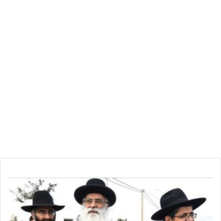
ح
ا
خ
ا
م