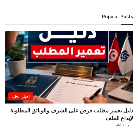
ي
ي
ك
Popular Posts
ش
ف
ع
ن
ت
س
م
ي
ا
ت
ج
د
اخبار محلية
ي
د
دليل تعمير مطلب قرض على الشرف والوثائق المطلوبة
ة
لإيداع الملف
ب
و
منذ 6 أيام
ز