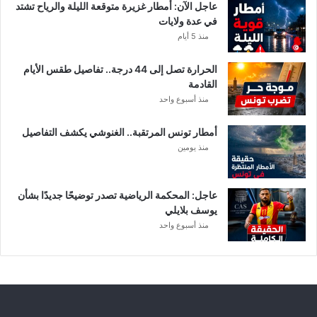
ا
عاجل الآن: أمطار غزيرة متوقعة الليلة والرياح تشتد
ر
في عدة ولايات
ة
منذ 5 أيام
ا
ل
الحرارة تصل إلى 44 درجة.. تفاصيل طقس الأيام
د
القادمة
ا
منذ أسبوع واحد
خ
ل
أمطار تونس المرتقبة.. الغنوشي يكشف التفاصيل
ي
منذ يومين
ة
عاجل: المحكمة الرياضية تصدر توضيحًا جديدًا بشأن
يوسف بلايلي
منذ أسبوع واحد