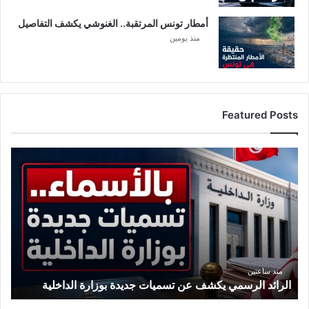
ة
ه
أمطار تونس المرتقبة.. الغنوشي يكشف التفاصيل
و
منذ يومين
ا
و
ي
Featured Posts
ا
ل
ر
ا
ئ
د
ا
ل
ر
منذ ساعتين
الرائد الرسمي يكشف عن تسميات جديدة بوزارة الداخلية
س
م