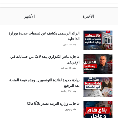
!
ه
و
ا
الأخيرة
الأشهر
ت
ف
آ
الرائد الرسمي يكشف عن تسميات جديدة بوزارة
ي
الداخلية
ف
منذ ساعتين
و
ن
عاجل: ماهر الكنزاري يبعد لاعبًا من حساباته في
ت
الإفريقي
ض
منذ 18 ساعة
ا
م
زيادة جديدة لفائدة التونسيين.. وهذه قيمة المنحة
ن
بعد الترفيع
ا
منذ 22 ساعة
م
ع
عاجل.. وزارة التربية تصدر بلاغًا هامًا
ش
ر
منذ يومين
ك