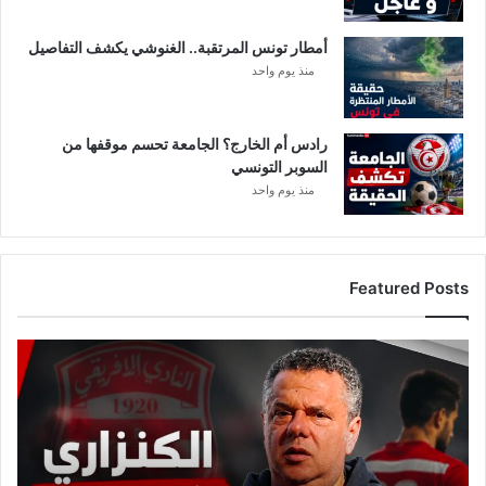
أمطار تونس المرتقبة.. الغنوشي يكشف التفاصيل
منذ يوم واحد
رادس أم الخارج؟ الجامعة تحسم موقفها من
السوبر التونسي
منذ يوم واحد
Featured Posts
ع
ا
ج
ل
:
م