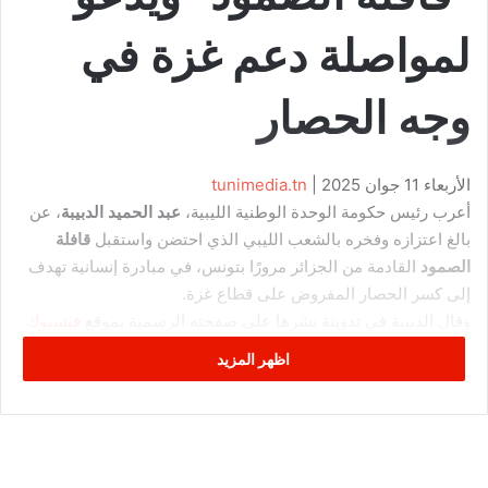
لمواصلة دعم غزة في
وجه الحصار
الأربعاء 11 جوان 2025
|
tunimedia.tn
أعرب رئيس حكومة الوحدة الوطنية الليبية،
عبد الحميد الدبيبة
، عن
بالغ اعتزازه وفخره بالشعب الليبي الذي احتضن واستقبل
قافلة
الصمود
القادمة من الجزائر مرورًا بتونس، في مبادرة إنسانية تهدف
إلى كسر الحصار المفروض على قطاع غزة.
وقال الدبيبة في تدوينة نشرها على صفحته الرسمية بموقع
فيسبوك
اليوم الأربعاء: “أفخر وأعتز بأبناء شعبي الذين استقبلوا والتحموا
اظهر المزيد
بـ’قافلة الصمود’، هذه المبادرة الأخوية التي وصلت إلى أرضنا لتعكس
معدن الليبيين الأصيل في العطاء والنجدة والوفاء، حاملين معهم
رسائل الدعم والتضامن مع شعب غزة الصامد في وجه العدوان
والحصار”.
وأضاف: “ما شهدناه من مشاهد النخوة والكرم ليس غريبًا على أبناء