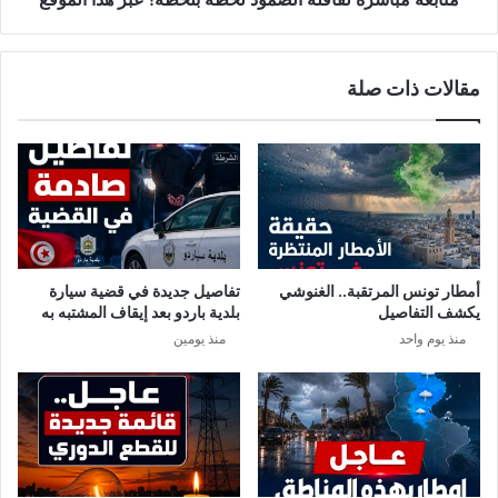
س
ر
ؤ
ة
و
ل
مقالات ذات صلة
ل
ق
ا
ف
ل
ة
ا
ل
ص
م
أمطار تونس المرتقبة.. الغنوشي
تفاصيل جديدة في قضية سيارة
و
يكشف التفاصيل
بلدية باردو بعد إيقاف المشتبه به
د
منذ يوم واحد
منذ يومين
ل
ح
ظ
ة
ب
ل
ح