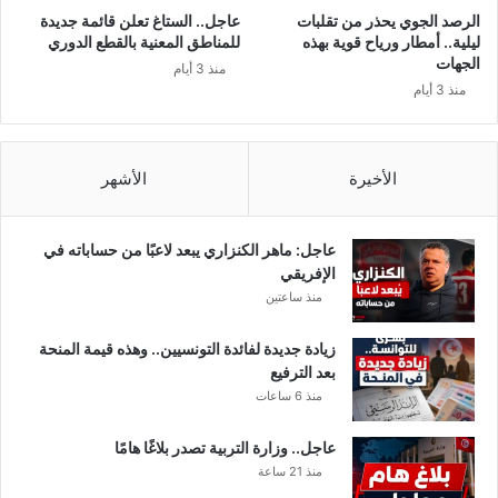
ظ
الرصد الجوي يحذر من تقلبات
عاجل.. الستاغ تعلن قائمة جديدة
ة
ليلية.. أمطار ورياح قوية بهذه
للمناطق المعنية بالقطع الدوري
!
الجهات
منذ 3 أيام
ع
منذ 3 أيام
ب
ر
ه
ذ
الأخيرة
الأشهر
ا
ا
ل
عاجل: ماهر الكنزاري يبعد لاعبًا من حساباته في
م
الإفريقي
و
منذ ساعتين
ق
ع
زيادة جديدة لفائدة التونسيين.. وهذه قيمة المنحة
بعد الترفيع
منذ 6 ساعات
عاجل.. وزارة التربية تصدر بلاغًا هامًا
منذ 21 ساعة