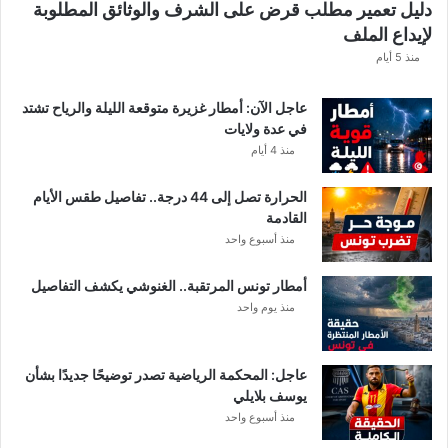
دليل تعمير مطلب قرض على الشرف والوثائق المطلوبة
ح
لإيداع الملف
س
ا
منذ 5 أيام
ب
ا
عاجل الآن: أمطار غزيرة متوقعة الليلة والرياح تشتد
ت
في عدة ولايات
ه
منذ 4 أيام
ف
ي
الحرارة تصل إلى 44 درجة.. تفاصيل طقس الأيام
ا
القادمة
ل
منذ أسبوع واحد
إ
ف
أمطار تونس المرتقبة.. الغنوشي يكشف التفاصيل
ر
منذ يوم واحد
ي
ق
ي
عاجل: المحكمة الرياضية تصدر توضيحًا جديدًا بشأن
يوسف بلايلي
منذ أسبوع واحد