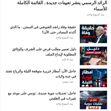
الرائد الرسمي ينشر تعيينات جديدة.. القائمة الكاملة
إ
للأسماء
ف
ر
منذ أسبوع واحد
ي
ق
حقيقة وفاة راشد الغنوشي في السجن.. ما الذي
ي
أكدته المصادر حتى الآن؟
م
منذ أسبوع واحد
ع
ن
دليل تعمير مطلب قرض على الشرف والوثائق
ع
المطلوبة لإيداع الملف
ي
منذ 4 أيام
م
ا
عاجل الآن: أمطار غزيرة متوقعة الليلة والرياح تشتد
ل
في عدة ولايات
س
منذ يومين
ل
ي
ت
عاجل: تحديثات جوية جديدة.. تونس على موعد مع
ي
تغيرات في الطقس
منذ أسبوع واحد