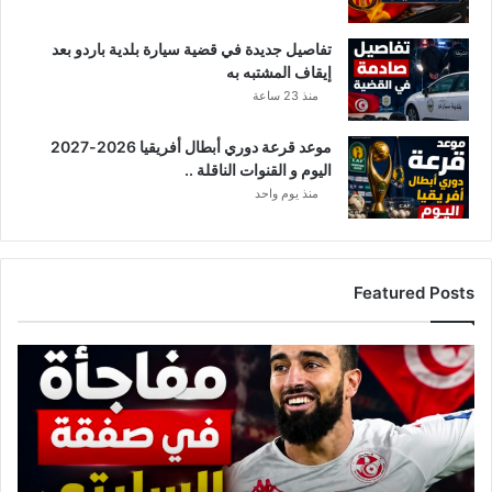
ت
ل
تفاصيل جديدة في قضية سيارة بلدية باردو بعد
ا
إيقاف المشتبه به
ع
ع
منذ 23 ساعة
ي
ن
موعد قرعة دوري أبطال أفريقيا 2026-2027
أ
اليوم و القنوات الناقلة ..
ح
منذ يوم واحد
د
ه
م
!
Featured Posts
ت
ط
و
ر
ا
ت