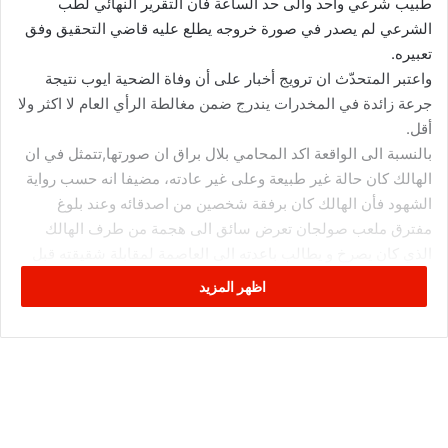
طبيب شرعي واحد والى حد الساعة فان التقرير النهائي لطب
الشرعي لم يصدر في صورة خروجه يطلع عليه قاضي التحقيق وفق
تعبيره.
واعتبر المتحدّث ان ترويج أخبار على أن وفاة الضحية ايوب نتيجة
جرعة زائدة في المخدرات يندرج ضمن مغالطة الرأي العام لا اكثر ولا
أقل.
بالنسبة الى الواقعة اكد المحامي بلال براق ان صورتها,تتمثل في ان
الهالك كان حالة غير طبيعة وعلى غير عادته، مضيفا انه حسب رواية
الشهود فأن الهالك كان برفقة شخصين من اصدقائه وعند بلوغ
مفترق ملعب صولجان تعرض سائق الى هجمة من طرف الهالك
الذي كان يصرخ و يطالب باعدته الى العاصمة لمقابلة شقيقته قبل
وفاتها.
اظهر المزيد
و بين محامي الضحية ان ما ادعاه الهالك حول وفاة شقيقته كان من
نسج خياله و يرجح انه لأسباب نفسية او لتناوله مادة مازالت مجهولة
الى حد الساعة .
و تابع محدثنا ان اصدقاء الهالك قاموا بإنزاله من السيارة والسيطرة
عليه وفي الاثناء مرت دورية تابعة لحرس المرور الذين لم يستطيعوا
السيطرة عليه حيث تصدى لهم الهالك ايوب وهشم بعض محتويات