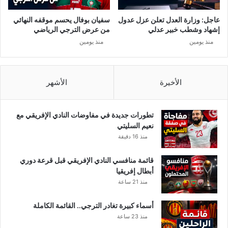
م
خ
عاجل: وزارة العدل تعلن عزل عدول
سفيان بوفال يحسم موقفه النهائي
د
إشهاد وشطب خبير عدلي
من عرض الترجي الرياضي
ر
منذ يومين
منذ يومين
ا
ت
ب
س
الأخيرة
الأشهر
ي
و
ف
تطورات جديدة في مفاوضات النادي الإفريقي مع
و
نعيم السليتي
س
منذ 16 دقيقة
ك
ا
قائمة منافسي النادي الإفريقي قبل قرعة دوري
ك
أبطال إفريقيا
ي
منذ 21 ساعة
ن
و
أسماء كبيرة تغادر الترجي.. القائمة الكاملة
ا
منذ 23 ساعة
ق