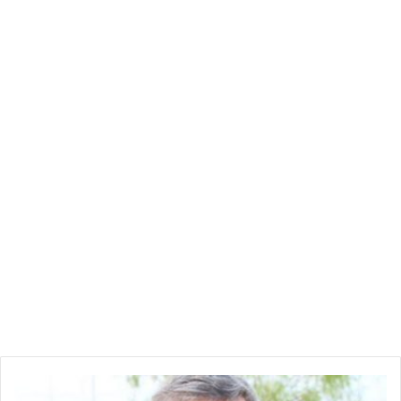
السيارة الامنية التابعة لحرس مرور والذين توالوا الاستنجاد بدورية
تابعة لحرس بركة الساحل .
و في نفس السياق و متابعة لصورة الواقعة ,اضاف قائلا: “ان ما خفي
عن العموم لم يعلن عنه من مصادر رسمية بوزارة الداخلية ان
مناوشات دامت بين دورية الحرس الوطني والهالك قرابة النصف
الساعة استعملوا فيها الغاز المشل للحركة في امكان مختلفة من
جسده و في فمه خاصة” .
و اكد بلال براق ان هذا يكفله القانون مع التحفظ في استعمال درجة
القوة ليتم بعد ذلك وضع الاصفاد في يد الهالك وضعه في السيارة
الامنية رفقة صديقيه بينما كان مقيدا في السيارة قام احد اعوان
الامن بالاعتداء عليه في امكان مختلفة من جسده وعند وصوله لمركز
الامن كان في حالة غيبوبة .
كما بين المحامي المذكور انه للكشف عن حقيقة وفاة الشاب ايوب
الذي بشهادة عون المرور انه صعد السيارة الامنية على متن قدميه لا
بد من الاجابة عن ماذا حصل للهالك داخل السيارة وتسبب في وفاته .
و اكد برك في تصريحه أن الحماية المدنية امتنعت عن تسلم جثة
الهالك من مركز الحرس الوطني ببراكة الساحل وبقيت الجثة الى
ر
حدود الساعة 3 صباحا الى حين تم نقلها بسبب حالة الهيجان التى