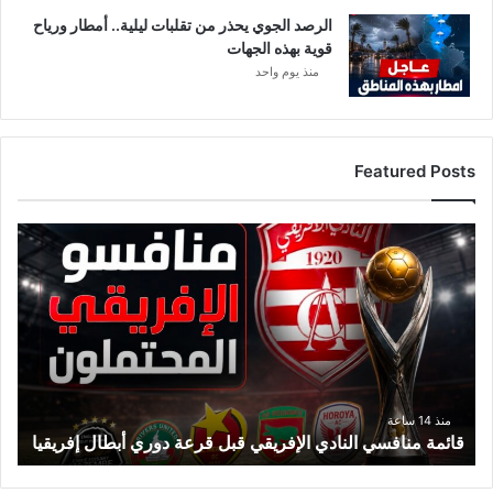
الرصد الجوي يحذر من تقلبات ليلية.. أمطار ورياح
قوية بهذه الجهات
منذ يوم واحد
Featured Posts
ق
ا
ئ
م
ة
م
ن
ا
ف
منذ 14 ساعة
قائمة منافسي النادي الإفريقي قبل قرعة دوري أبطال إفريقيا
س
ي
ا