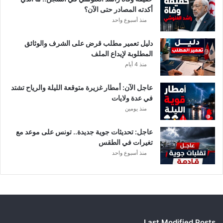
و
أكدته المصادر حتى الآن؟
ر
منذ أسبوع واحد
ي
أ
دليل تعمير مطلب قرض على الشرف والوثائق
ب
المطلوبة لإيداع الملف
ط
منذ 4 أيام
ا
ل
عاجل الآن: أمطار غزيرة متوقعة الليلة والرياح تشتد
إ
في عدة ولايات
ف
منذ يومين
ر
ي
ق
عاجل: تحديثات جوية جديدة.. تونس على موعد مع
ي
تغيرات في الطقس
ا
منذ أسبوع واحد
Last Modified Posts