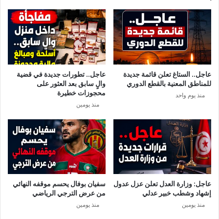
4
ث
و
ق
5
ي
ب
ل
م
ة
ل
ف
ع
ي
عاجل.. الستاغ تعلن قائمة جديدة
عاجل.. تطورات جديدة في قضية
ب
ق
للمناطق المعنية بالقطع الدوري
والٍ سابق بعد العثور على
ا
ض
محجوزات خطيرة
منذ يوم واحد
ل
ي
منذ يومين
ط
ة
ي
ف
ب
س
ا
ا
ل
د
م
م
ه
ا
ي
ل
عاجل: وزارة العدل تعلن عزل عدول
سفيان بوفال يحسم موقفه النهائي
ر
ي
إشهاد وشطب خبير عدلي
من عرض الترجي الرياضي
ي
د
منذ يومين
منذ يومين
ا