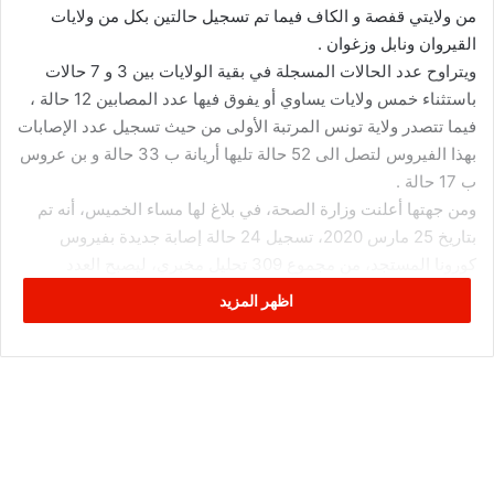
من ولايتي قفصة و الكاف فيما تم تسجيل حالتين بكل من ولايات
القيروان ونابل وزغوان .
ويتراوح عدد الحالات المسجلة في بقية الولايات بين 3 و 7 حالات
باستثناء خمس ولايات يساوي أو يفوق فيها عدد المصابين 12 حالة ،
فيما تتصدر ولاية تونس المرتبة الأولى من حيث تسجيل عدد الإصابات
بهذا الفيروس لتصل الى 52 حالة تليها أريانة ب 33 حالة و بن عروس
ب 17 حالة .
ومن جهتها أعلنت وزارة الصحة، في بلاغ لها مساء الخميس، أنه تم
بتاريخ 25 مارس 2020، تسجيل 24 حالة إصابة جديدة بفيروس
كورونا المستجد، من مجموع 309 تحليل مخبري، ليصبح العدد
الجملي للمصابين بهذا الفيروس، 197 حالة مؤكدة من بين 1763
اظهر المزيد
تحليلا جمليا.