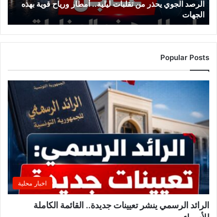
الرصد الجوي يحذر من تقلبات ليلية.. أمطار ورياح قوية بهذه
و
الجهات
ي
ي
ح
ذ
ر
Popular Posts
م
ن
ت
ق
ل
ب
ا
ت
ل
ي
ل
ي
اخبار محلية
ة
.
الرائد الرسمي ينشر تعيينات جديدة.. القائمة الكاملة
.