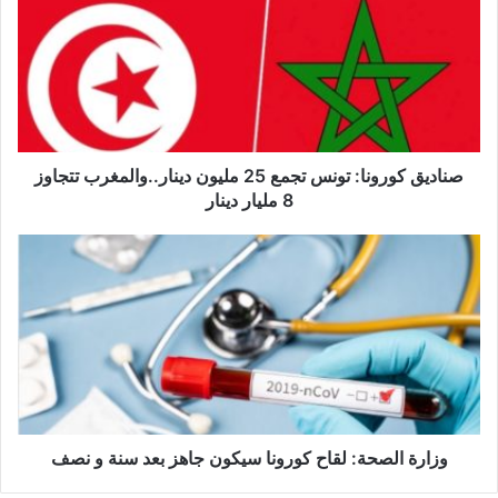
ا
د
ي
ق
ك
و
ر
و
صناديق كورونا: تونس تجمع 25 مليون دينار..والمغرب تتجاوز
ن
8 مليار دينار
ا
:
و
ت
ز
و
ا
ن
ر
س
ة
ت
ا
ج
ل
م
ص
ع
ح
2
ة
وزارة الصحة: لقاح كورونا سيكون جاهز بعد سنة و نصف
5
: