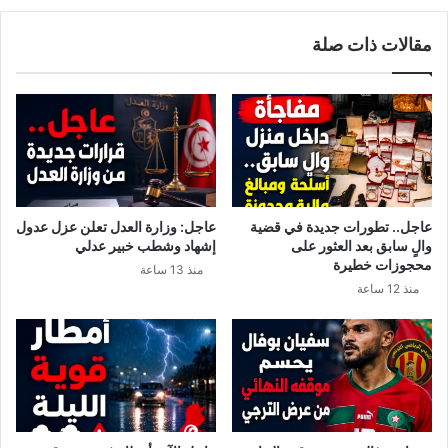
م
ل
ل
ق
مقالات ذات صلة
ي
ا
و
ح
ن
ك
د
و
ي
ر
ن
و
ا
ن
ر
ا
.
س
عاجل.. تطورات جديدة في قضية
عاجل: وزارة العدل تعلن عزل عدول
.
ي
والٍ سابق بعد العثور على
إشهاد وشطب خبير عدلي
و
ك
محجوزات خطيرة
منذ 13 ساعة
ا
و
منذ 12 ساعة
ل
ن
م
ج
غ
ا
ر
ه
ب
ز
ت
ب
ت
ع
ج
د