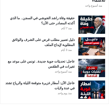
للأسماء
أ
م
منذ أسبوع واحد
ط
ا
حقيقة وفاة راشد الغنوشي في السجن.. ما الذي
ر
أكدته المصادر حتى الآن؟
و
منذ 7 أيام
ر
ي
دليل تعمير مطلب قرض على الشرف والوثائق
ا
المطلوبة لإيداع الملف
ح
منذ 3 أيام
ق
و
عاجل: تحديثات جوية جديدة.. تونس على موعد مع
ي
تغيرات في الطقس
ة
منذ أسبوع واحد
ب
ه
ذ
عاجل الآن: أمطار غزيرة متوقعة الليلة والرياح تشتد
ه
في عدة ولايات
ا
منذ يوم واحد
ل
ج
ه