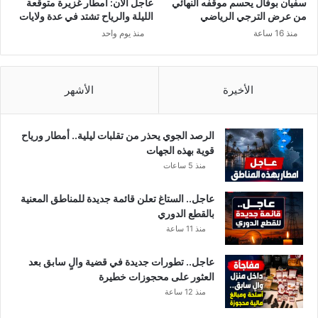
سفيان بوفال يحسم موقفه النهائي
عاجل الآن: أمطار غزيرة متوقعة
ا
س
من عرض الترجي الرياضي
الليلة والرياح تشتد في عدة ولايات
و
ن
منذ 16 ساعة
منذ يوم واحد
ز
ة
8
و
م
ن
ل
ص
الأخيرة
الأشهر
ي
ف
ا
ر
الرصد الجوي يحذر من تقلبات ليلية.. أمطار ورياح
د
قوية بهذه الجهات
ي
منذ 5 ساعات
ن
ا
عاجل.. الستاغ تعلن قائمة جديدة للمناطق المعنية
ر
بالقطع الدوري
منذ 11 ساعة
عاجل.. تطورات جديدة في قضية والٍ سابق بعد
العثور على محجوزات خطيرة
منذ 12 ساعة