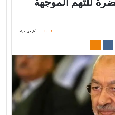
تضرة للتهم الموجهة
1٬334
أقل من دقيقة
ت
Odnoklassniki