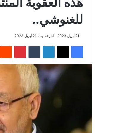
هذه العقوبة المن
للغنوشي..
21 أبريل 2023
آخر تحديث: 21 أبريل 2023
فيسبوك
‫X
لينكدإن
بينتيريس