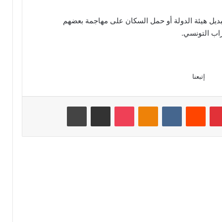
تبديل هيئة الدولة أو حمل السكان على مهاجمة بعضهم
راب التونسي.
إتبعنا
بينتيريست
Odnoklassniki
‫Pocket
مشاركة عبر البريد
طباعة