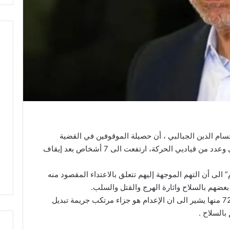
م الدين الجبالبي ، أن حصيلة الموقوفين في القضية
المتهم فيها رئيس حركة النهضة راشد الغنوشي وعدد من قياديي الحركة، ارتفعت الى 7 أشخاص بعد إيقاف
 الى أن التهم الموجهة إليهم تتعلق بالاعتداء المقصود منه
عضهم بالسلاح واثارة الهرج والقتل والسلب.
وبالعودة الى المجلة الجزائية ، نجد ان الفصل 72 منها يشير الى ان الإعدام هو جزاء مرتكب جريمة تبديل
السلاح .