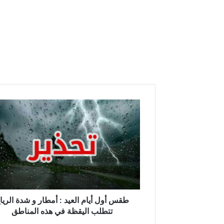
طقس
أول
أيام
العيد
:
أمطار
و
شدة
الرياح
تتطلب
طقس أول أيام العيد : أمطار و شدة الريا
اليقظة
تتطلب اليقظة في هذه المناطق
في