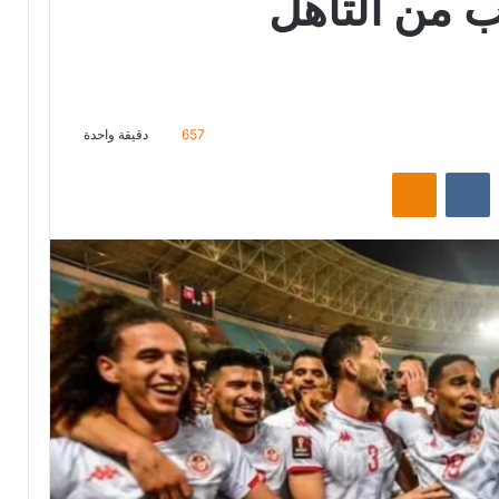
ب من التأهل
657
دقيقة واحدة
ت
Odnoklassniki