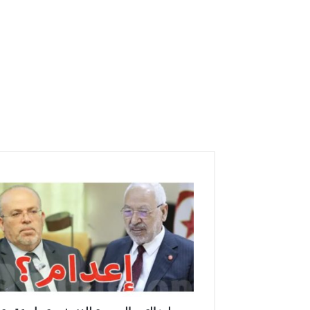
ديلو:
التهم
الموجهة
للغنوشي
تصل
عقوبتها
الى
الإعدام