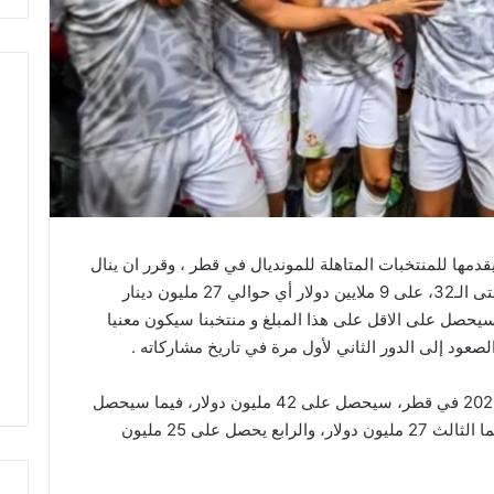
قدمها للمنتخبات المتاهلة للمونديال في قطر ، وقرر ان ينال
كل منتخب ينهي المونديال من المركز الـ17 وحتى الـ32، على 9 ملايين دولار أي حوالي 27 مليون دينار
سيحصل على الاقل على هذا المبلغ و منتخبنا سيكون معنيا
صعود إلى الدور الثاني لأول مرة في تاريخ مشاركاته .
و كشف الفيفا، أن الفائز ببطولة كأس العالم 2022 في قطر، سيحصل على 42 مليون دولار، فيما سيحصل
صاحب المركز الثاني على 30 مليون دولار، بينما الثالث 27 مليون دولار، والرابع يحصل على 25 مليون