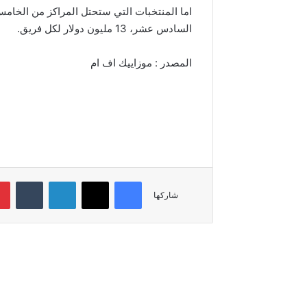
السادس عشر، 13 مليون دولار لكل فريق.
المصدر : موزاييك اف ام
فيسبوك
‫X
لينكدإن
شاركها