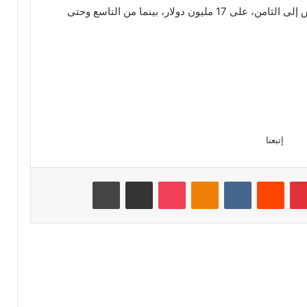
اما المنتخبات التي ستحتل المراكز من الخامس إلى الثامن، على 17 مليون دولار، بينما من التاسع وحتى
إتبعنا
بينتيريست
Odnoklassniki
‫Pocket
مشاركة عبر البريد
طباعة