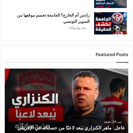
رادس أم الخارج؟ الجامعة تحسم موقفها من
السوبر التونسي
منذ يوم واحد
Featured Posts
ع
ا
ج
ل
:
م
ا
ه
ر
منذ 24 دقيقة
عاجل: ماهر الكنزاري يبعد لاعبًا من حساباته في الإفريقي
ا