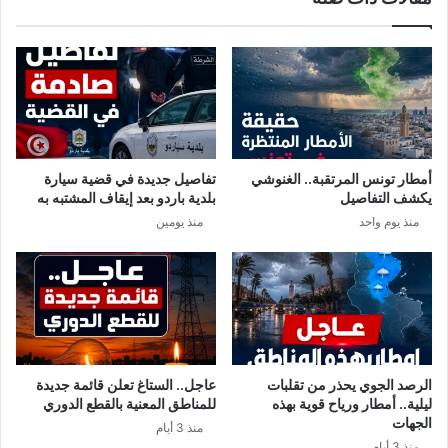
م
ر
ن
م
ج
ض
م
ا
ي
ن
ة
2
ا
0
ل
1
أمطار تونس المرتقبة.. الغنوشي
تفاصيل جديدة في قضية سيارة
ز
9
يكشف التفاصيل
بلدية باردو بعد إيقاف المشتبه به
ر
منذ يوم واحد
منذ يومين
ق
ا
ء
الرصد الجوي يحذر من تقلبات
عاجل.. الستاغ تعلن قائمة جديدة
ليلية.. أمطار ورياح قوية بهذه
للمناطق المعنية بالقطع الدوري
الجهات
منذ 3 أيام
منذ 3 أيام