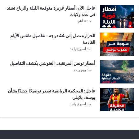
ا
عاجل الآن: أمطار غزيرة متوقعة الليلة والرياح تشتد
ت
في عدة ولايات
ه
منذ 4 أيام
ف
ي
الحرارة تصل إلى 44 درجة.. تفاصيل طقس الأيام
ا
القادمة
ل
منذ أسبوع واحد
إ
ف
أمطار تونس المرتقبة.. الغنوشي يكشف التفاصيل
ر
منذ يوم واحد
ي
ق
ي
عاجل: المحكمة الرياضية تصدر توضيحًا جديدًا بشأن
يوسف بلايلي
منذ أسبوع واحد