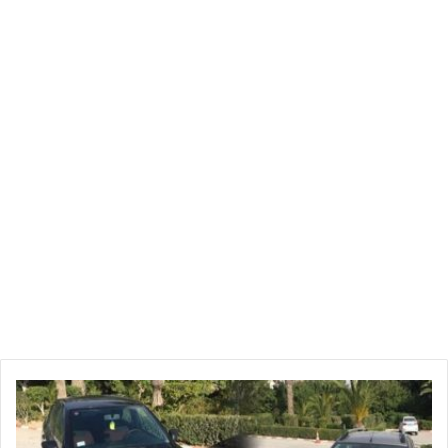
س
ي
ا