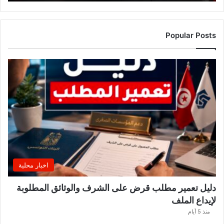
ل
ك
ن
ز
Popular Posts
ا
ر
ي
ي
ب
ع
د
ل
ا
ع
بً
ا
اخبار محلية
م
ن
دليل تعمير مطلب قرض على الشرف والوثائق المطلوبة
ح
لإيداع الملف
س
ا
منذ 5 أيام
ب