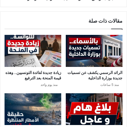
س
ئ
ب
ق
ب
ا
مقالات ذات صلة
ف
ل
ش
م
ل
س
ه
ر
ا
ب
ة
:
ا
ل
الرائد الرسمي يكشف عن تسميات
زيادة جديدة لفائدة التونسيين.. وهذه
ن
جديدة بوزارة الداخلية
قيمة المنحة بعد الترفيع
ي
منذ 5 ساعات
منذ يوم واحد
ا
ب
ة
ا
ل
ع
م