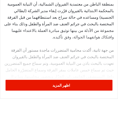
بمنطقة الباطن من معتمدية القيروان الشمالية، أن النيابة العمومية
بالمحكمة الابتدائية بالقيروان قرّرت إبقاء مدير الشركة (ايطالي
الجنسية) ومساعده في حالة سراح بعد استنطاقهما من قبل الفرقة
المختصة بالبحث في جرائم العنف ضد المرأة والطفل وذلك بناء على
مجموعة من الأدلة من بينها توثيق مبادرة العملة بالاعتداء عليهما
وافتكاك هواتفهما الجوالة، وفق تأكيده.
من جهة ثانية، أكدت محامية المتضررات ماجدة مستور أن الفرقة
المختصة بالبحث في جرائم العنف ضد المرأة والطفل بالقيروان
تعهدت بالبحث باذن من النيابة العمومية، وتم سماع جميع المتضررين
حيث تم سماع خمس عاملات بمقر الفرقة وسماع المتضرّرة الحامل
داخل المستشفى الجامعي ابن الجزّار وبحضور محاميتها، وما تزال
الأبحاث والتحريات متواصلة.
اظهر المزيد
ويذكر أن الكاتب العام للاتحاد الجهوي للشغل بالقيروان السيد
السبوعي أكد مساء يوم أمس الخميس أن مستثمرا إيطاليا اعتدى
بالعنف “الشديد” والضرب بواسطة عصا على عاملات مما استوجب
نقل عاملتين إلى المستشفى الجهوي بالقيروان.