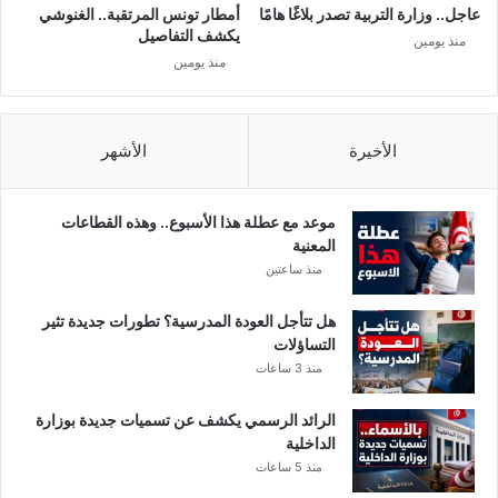
و
عاجل.. وزارة التربية تصدر بلاغًا هامًا
أمطار تونس المرتقبة.. الغنوشي
م
يكشف التفاصيل
منذ يومين
ي
منذ يومين
ة
ت
ت
ح
الأخيرة
الأشهر
رّ
ك
و
موعد مع عطلة هذا الأسبوع.. وهذه القطاعات
ت
المعنية
ك
منذ ساعتين
ش
ف
هل تتأجل العودة المدرسية؟ تطورات جديدة تثير
…
التساؤلات
منذ 3 ساعات
الرائد الرسمي يكشف عن تسميات جديدة بوزارة
الداخلية
منذ 5 ساعات