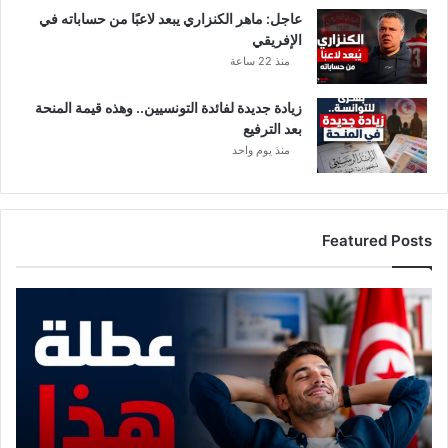
عاجل: ماهر الكنزاري يبعد لاعبًا من حساباته في
الإفريقي
منذ 22 ساعة
زيادة جديدة لفائدة التونسيين.. وهذه قيمة المنحة
بعد الترفيع
منذ يوم واحد
Featured Posts
م
و
ع
د
م
ع
ع
ط