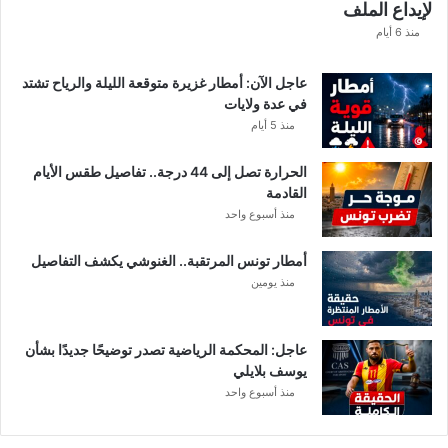
لإيداع الملف
ط
ا
منذ 6 أيام
ع
ا
عاجل الآن: أمطار غزيرة متوقعة الليلة والرياح تشتد
ت
في عدة ولايات
ا
منذ 5 أيام
ل
م
الحرارة تصل إلى 44 درجة.. تفاصيل طقس الأيام
ع
القادمة
ن
منذ أسبوع واحد
ي
ة
أمطار تونس المرتقبة.. الغنوشي يكشف التفاصيل
منذ يومين
عاجل: المحكمة الرياضية تصدر توضيحًا جديدًا بشأن
يوسف بلايلي
منذ أسبوع واحد