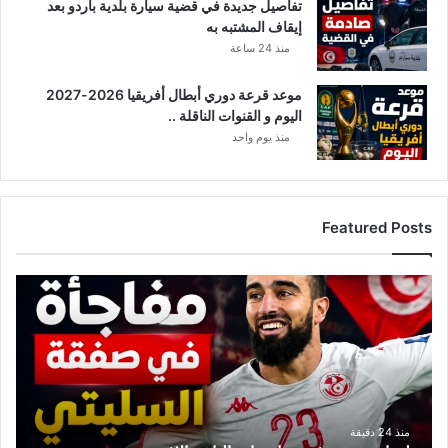
تفاصيل جديدة في قضية سيارة بلدية باردو بعد
خ
إيقاف المشتبه به
ص
و
منذ 24 ساعة
ص
ي
موعد قرعة دوري أبطال أفريقيا 2026-2027
ة
اليوم و القنوات الناقلة ..
”
منذ يوم واحد
خ
ا
ر
ج
Featured Posts
ا
ل
م
ت
ؤ
ط
س
و
س
ر
ا
ا
ت
ت
ا
ج
ل
د
منذ 24 دقيقة
ت