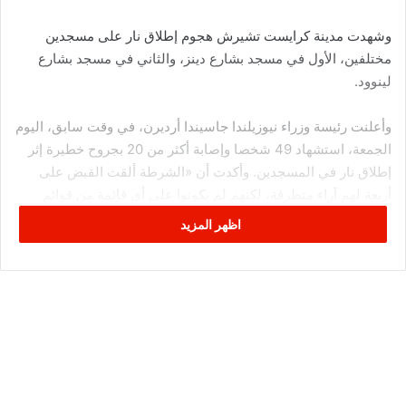
وشهدت مدينة كرايست تشيرش هجوم إطلاق نار على مسجدين
مختلفين، الأول في مسجد بشارع دينز، والثاني في مسجد بشارع
لينوود.
وأعلنت رئيسة وزراء نيوزيلندا جاسيندا أرديرن، في وقت سابق، اليوم
الجمعة، استشهاد 49 شخصا وإصابة أكثر من 20 بجروح خطيرة إثر
إطلاق نار في المسجدين. وأكدت أن «الشرطة ألقت القبض على
أربعة لهم آراء متطرفة، لكنهم لم يكونوا على أي قائمة من قوائم
المراقبة»، مضيفة أنه «تقرر رفع درجة التهديد الأمني لأعلى
اظهر المزيد
مستوى»، وذلك وفقا لوكالة «رويترز».