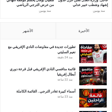
ف
م
إشهاد وشطب خبير عدلي
من عرض الترجي الرياضي
ي
ل
منذ يومين
منذ يومين
ا
ل
ت
ك
و
ل
ا
ش
الأخيرة
الأشهر
ل
خ
ص
ص
ي
ي
تطورات جديدة في مفاوضات النادي الإفريقي مع
د
ق
نعيم السليتي
ل
د
منذ 24 دقيقة
ي
م
ا
“
قائمة منافسي النادي الإفريقي قبل قرعة دوري
ت
ا
أبطال إفريقيا
ل
منذ 22 ساعة
د
ر
أسماء كبيرة تغادر الترجي.. القائمة الكاملة
و
منذ 23 ساعة
س
ا
ل