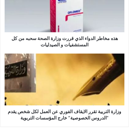
م
خ
ا
ط
ر
ا
ل
هذه مخاطر الدواء الذي قررت وزارة الصحة سحبه من كل
د
المستشفيات و الصيدليات
و
ا
و
ء
ز
ا
ا
ل
ر
ذ
ة
ي
ا
ق
ل
ر
ت
ر
ر
ت
ب
وزارة التربية تقرر الايقاف الفوري عن العمل لكل شخص يقدم
و
ي
“الدروس الخصوصية” خارج المؤسسات التربوية
ز
ة
ا
ت