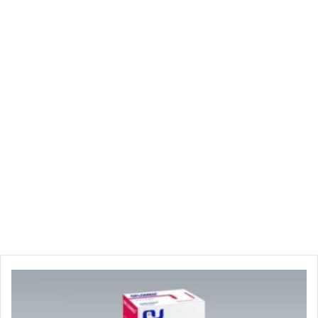
ه
ذ
ه