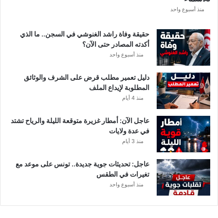
ر
منذ أسبوع واحد
ي
ق
حقيقة وفاة راشد الغنوشي في السجن.. ما الذي
ي
أكدته المصادر حتى الآن؟
م
منذ أسبوع واحد
ع
ن
دليل تعمير مطلب قرض على الشرف والوثائق
ع
المطلوبة لإيداع الملف
ي
منذ 4 أيام
م
ا
عاجل الآن: أمطار غزيرة متوقعة الليلة والرياح تشتد
ل
في عدة ولايات
س
منذ 3 أيام
ل
ي
ت
عاجل: تحديثات جوية جديدة.. تونس على موعد مع
ي
تغيرات في الطقس
منذ أسبوع واحد