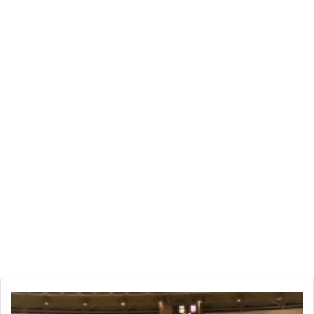
و2ر4 دينار للكلغ في حين تراوحت الاسعار الدنيا بين 4ر1 دينار و 1ر3
دينار للكلغ.
وتشير البيانات الى ان نسبة استخراج الزيت تراوحت خلال شهر
ديسمبر بين 13 و 32 بالمائة في حين يقدر معدل استخراج الزيت
زهاء 24 بالمائة، اي بارتفاع مقارنة بمعدل الموسم الفارط البالغ
مستوى 20 بالمائة.
وات
خفايا
ما