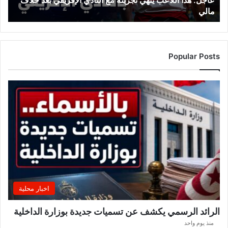
عاجل: هذا اللاعب ينهي تجربته مع النادي الإفريقي بعد خلاف
بعد
مالي
خلاف
مالي
Popular Posts
اخبار محلية
الرائد الرسمي يكشف عن تسميات جديدة بوزارة الداخلية
منذ يوم واحد