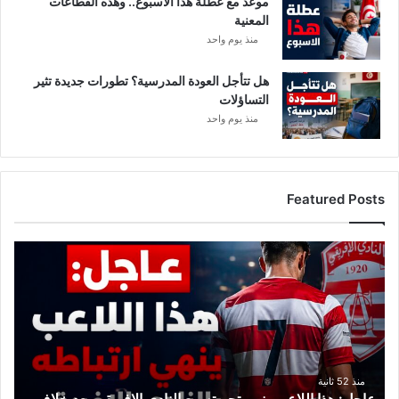
موعد مع عطلة هذا الأسبوع.. وهذه القطاعات
المعنية
منذ يوم واحد
هل تتأجل العودة المدرسية؟ تطورات جديدة تثير
التساؤلات
منذ يوم واحد
Featured Posts
عاجل:
هذا
اللاعب
ينهي
تجربته
مع
النادي
الإفريقي
منذ 52 ثانية