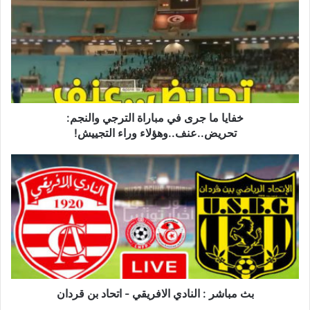
جرى
في
مباراة
الترجي
والنجم:
تحريض..عنف..وهؤلاء
وراء
التجييش!
خفايا ما جرى في مباراة الترجي والنجم:
تحريض..عنف..وهؤلاء وراء التجييش!
بث
مباشر
:
النادي
الافريقي
-
اتحاد
بن
قردان
بث مباشر : النادي الافريقي - اتحاد بن قردان