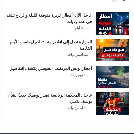
ا
منذ 5 أيام
ب
ا
عاجل الآن: أمطار غزيرة متوقعة الليلة والرياح تشتد
ت
في عدة ولايات
ه
منذ 4 أيام
ف
ي
الحرارة تصل إلى 44 درجة.. تفاصيل طقس الأيام
ا
القادمة
ل
منذ أسبوع واحد
إ
ف
أمطار تونس المرتقبة.. الغنوشي يكشف التفاصيل
ر
منذ يوم واحد
ي
ق
ي
عاجل: المحكمة الرياضية تصدر توضيحًا جديدًا بشأن
يوسف بلايلي
منذ أسبوع واحد