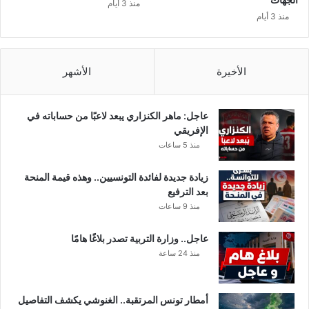
منذ 3 أيام
ن
2
منذ 3 أيام
ع
2
ا
و
ل
س
ت
ت
الأخيرة
الأشهر
ن
ل
ق
غ
ل
ي
عاجل: ماهر الكنزاري يبعد لاعبًا من حساباته في
ب
ا
الإفريقي
ي
ل
منذ 5 ساعات
ن
د
ا
ع
زيادة جديدة لفائدة التونسيين.. وهذه قيمة المنحة
ل
م
بعد الترفيع
و
ن
منذ 9 ساعات
ل
ه
ا
ا
عاجل.. وزارة التربية تصدر بلاغًا هامًا
ي
ئ
منذ 24 ساعة
ا
ي
ت
ا
ب
ف
د
أمطار تونس المرتقبة.. الغنوشي يكشف التفاصيل
ي