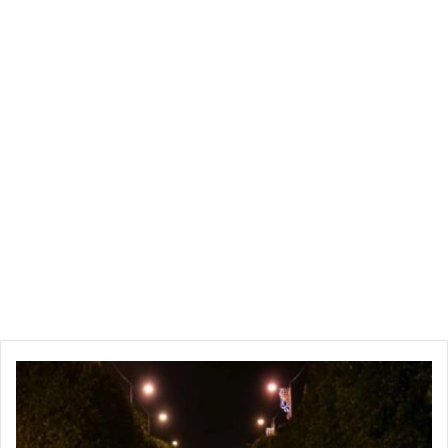
ل
ج
ن
ة