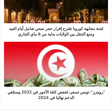
م
ج
ا
ب
ه
ة
لجنة مجابهة كورونا تقترح إقرار حجر صحي شامل أيام العيد
ك
ومنع التنقل بين الولايات بداية من 8 ماي الجاري
و
ر
"
و
ر
ن
و
ا
ي
ت
ت
ق
ر
ت
ز
ر
"
ح
:
إ
ت
"رويترز": تونس تسعى لخفض كتلة الأجور في 2022 وستلغي
ق
و
الدعم نهائيا في 2024
ر
ن
ا
س
ر