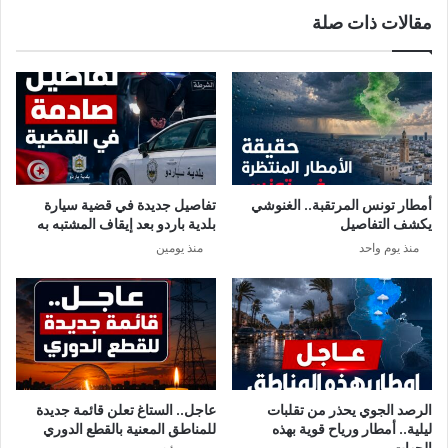
ت
مقالات ذات صلة
ح
س
ج
ع
ر
ى
ص
ل
ح
خ
ي
ف
ش
ض
ا
ك
م
ت
أمطار تونس المرتقبة.. الغنوشي
تفاصيل جديدة في قضية سيارة
ل
ل
يكشف التفاصيل
بلدية باردو بعد إيقاف المشتبه به
أ
ة
منذ يوم واحد
منذ يومين
ي
ا
ا
ل
م
أ
ا
ج
ل
و
ع
ر
ي
ف
د
ي
الرصد الجوي يحذر من تقلبات
عاجل.. الستاغ تعلن قائمة جديدة
و
2
ليلية.. أمطار ورياح قوية بهذه
للمناطق المعنية بالقطع الدوري
م
0
الجهات