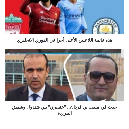
ق
ا
ئ
م
ة
ا
ل
هذه قائمة اللاعبين الأعلى أجرا في الدوري الانجليزي
ل
ا
ح
ع
د
ب
ث
ي
ف
ن
ي
ا
م
ل
ل
أ
ع
ع
ب
ل
ب
حدث في ملعب بن قردان.. "خنيفري" بين شندول وشقيق
ى
ن
الجريء
أ
ق
ج
ر