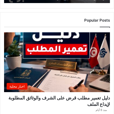
ه
ذ
ا
ا
Popular Posts
ل
أ
س
ب
و
ع
.
.
و
ه
ذ
ه
اخبار محلية
ا
ل
دليل تعمير مطلب قرض على الشرف والوثائق المطلوبة
ق
لإيداع الملف
ط
ا
منذ 6 أيام