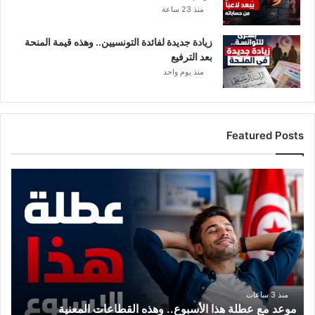
منذ 23 ساعة
زيادة جديدة لفائدة التونسيين.. وهذه قيمة المنحة
بعد الترفيع
منذ يوم واحد
Featured Posts
م
و
ع
د
م
ع
ع
ط
ل
منذ 3 ساعات
موعد مع عطلة هذا الأسبوع.. وهذه القطاعات المعنية
ة