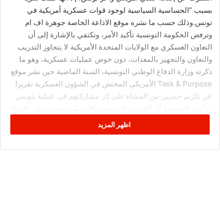
بسبب “الحساسية السياسية لوجود قوات عسكرية أمريكية في
تونس.وذلك حسب ما نشره موقع الاذاعة الخاصة جوهرة اف ام
وترفض الحكومة التونسية تأكيد الأمر، وتكتفي بالإشارة إلى أن
التعاون العسكري مع الولايات المتحدة الأمريكية لا يتجاوز التدريب
والتعاون والتجهيز بالمعدات، دون خوض عمليات عسكرية، وهو ما
ذكرته وزارة الدفاع الوطني التونسية، السنة الماضية حين نشر موقع
Task & Purpose الأمريكي المختص في الشؤون العسكرية تقريرا
عن تكريم جنديين من المشاة على إثر مشاركتهم في عملية بتونس.
وذكرت الصحيفة أن الجانبين التونسي والأمريكي يتفقان على الإبقاء
على سرية التعاون العسكري بينهما، بسبب الحساسية الكبيرة
اظهر المزيد
لموضوع تواجد قوات أجنبية لدى سكان شمال إفريقيا، وبسبب
التخوف من تصاعد وتيرة العمليات الارهابية بسبب هذا التواجد
العسكري.
وكان قائد القوات الأمريكية في إفريقيا (أفريكوم)، توماس
والدهاوسر، قد أكد في تقرير قدمه لمجلس النواب الأمريكي، في
فيفري الماضي، بأن تونس تعتبر “أحد أكثر الشركاء تعاونا مع الولايات
المتحدة”.
وكشفت الصحيفة أن 150 جنديا أمريكيا متواجدون في تونس، من