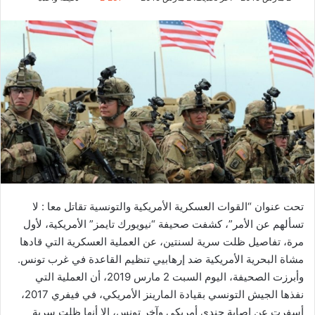
تحت عنوان “القوات العسكرية الأمريكية والتونسية تقاتل معا : لا
تسألهم عن الأمر”، كشفت صحيفة “نيويورك تايمز” الأمريكية، لأول
مرة، تفاصيل ظلت سرية لسنتين، عن العملية العسكرية التي قادها
مشاة البحرية الأمريكية ضد إرهابيي تنظيم القاعدة في غرب تونس.
وأبرزت الصحيفة، اليوم السبت 2 مارس 2019، أن العملية التي
نفذها الجيش التونسي بقيادة المارينز الأمريكي، في فيفري 2017،
أسفرت عن إصابة جندي أمريكي وآخر تونس، إلا أنها ظلت سرية