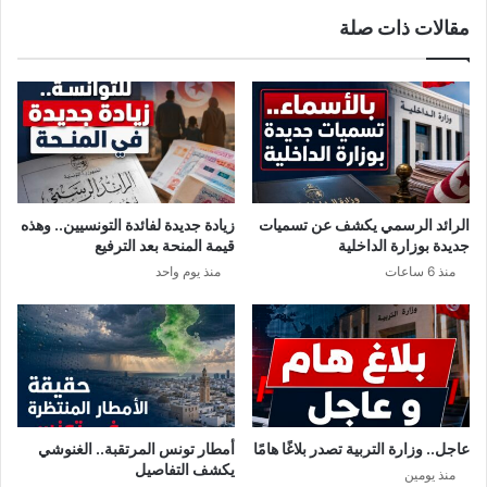
ر
د
مقالات ذات صلة
ا
ا
ف
ن
ي
.
ا
.
ل
"
د
خ
و
ن
ر
ي
ي
ف
الرائد الرسمي يكشف عن تسميات
زيادة جديدة لفائدة التونسيين.. وهذه
ا
ر
جديدة بوزارة الداخلية
قيمة المنحة بعد الترفيع
ل
ي
منذ 6 ساعات
منذ يوم واحد
ا
"
ن
ب
ج
ي
ل
ن
ي
ش
ز
ن
ي
د
و
عاجل.. وزارة التربية تصدر بلاغًا هامًا
أمطار تونس المرتقبة.. الغنوشي
ل
يكشف التفاصيل
منذ يومين
و