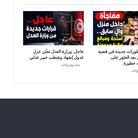
ف
ي
ر
و
س
ك
و
ر
طورات جديدة في قضية
عاجل: وزارة العدل تعلن عزل
و
 بعد العثور على
عدول إشهاد وشطب خبير عدلي
ن
 خطيرة
منذ يوم واحد
ا
واحد
ف
ي
ت
و
ن
س
ل
ي
ص
ب