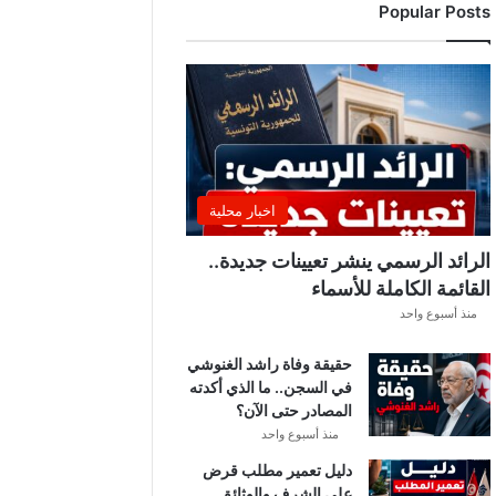
Popular Posts
د
ي
ا
ل
إ
ف
ر
ي
ق
اخبار محلية
ي
ق
الرائد الرسمي ينشر تعيينات جديدة..
ب
القائمة الكاملة للأسماء
ل
منذ أسبوع واحد
ق
ر
حقيقة وفاة راشد الغنوشي
ع
في السجن.. ما الذي أكدته
ة
المصادر حتى الآن؟
د
و
منذ أسبوع واحد
ر
دليل تعمير مطلب قرض
ي
على الشرف والوثائق