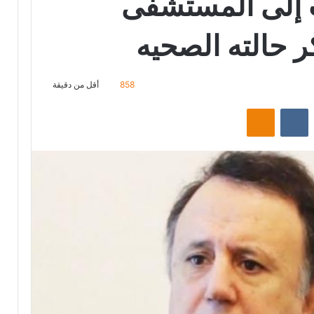
 إلى المستشفى
 حالته الصحيه
858
أقل من دقيقة
‏Reddit
‏VKontakte
Odnoklassniki