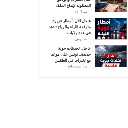
أ
المطلوبة لإيداع الملف
ب
منذ 4 أيام
ط
ا
عاجل الآن: أمطار غزيرة
ل
متوقعة الليلة والرياح تشتد
إ
في عدة ولايات
ف
منذ يومين
ر
عاجل: تحديثات جوية
ي
جديدة.. تونس على موعد
ق
مع تغيرات في الطقس
ي
منذ أسبوع واحد
ا