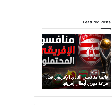
Featured Posts
ق
ا
ئ
م
ة
م
ن
منذ 11 ساعة
ا
قائمة منافسي النادي الإفريقي قبل
ف
قرعة دوري أبطال إفريقيا
س
ي
ا
ل
ن
ا