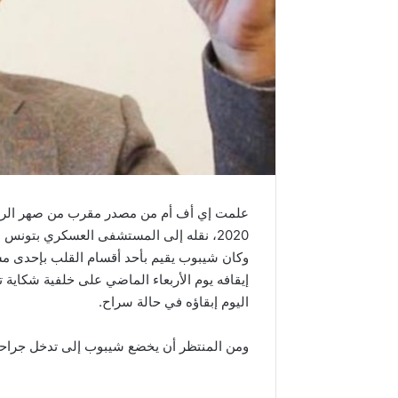
2020، نقله إلى المستشفى العسكري بتونس العاصمة بعد تعكر حالته الصحية مجددا.
وكان شيبوب يقيم بأحد أقسام القلب بإحدى مس
إيقافه يوم الأربعاء الماضي على خلفية شكاية ت
اليوم إبقاؤه في حالة سراح.
ومن المنتظر أن يخضع شيبوب إلى تدخل جراح