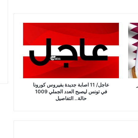
ع
ا
ج
ل
/
1
1
ا
ص
ا
عاجل/ 11 اصابة جديدة بفيروس كورونا
ب
في تونس ليصبح العدد الجملي 1009
ة
حالة.. التفاصيل
ج
د
ي
د
ة
ب