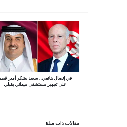
ف
ي
إ
ت
ص
ا
ل
ه
ا
ت
في إتصال هاتفي.. سعيد يشكر أمير قطر
ف
على تجهيز مستشفى ميداني بقبلي
ي
.
.
س
ع
ي
مقالات ذات صلة
د