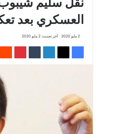
نقل سليم شيبوب
العسكري بعد تعكر
2 مايو 2020
آخر تحديث: 2 مايو 2020
فيسبوك
‫X
لينكدإن
‏Tumblr
بينتيريست