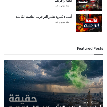
أبطال إفريقيا
منذ يوم واحد
أسماء كبيرة تغادر الترجي.. القائمة الكاملة
منذ يوم واحد
Featured Posts
أ
م
ط
ا
ر
ت
و
ن
س
منذ 30 دقيقة