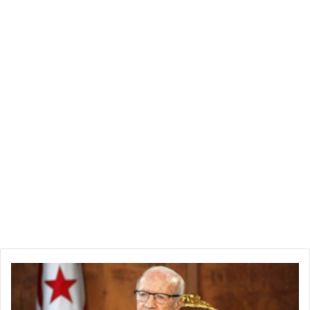
ن
ق
ل