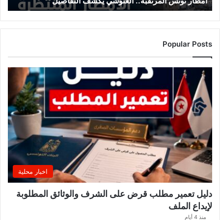
أمطار تونس المرتقبة.. الغنوشي يكشف التفاصيل
ا
ل
م
ر
ت
Popular Posts
ق
ب
ة
.
.
ا
ل
غ
ن
و
ش
ي
اخبار محلية
ي
ك
دليل تعمير مطلب قرض على الشرف والوثائق المطلوبة
ش
لإيداع الملف
ف
ا
منذ 4 أيام