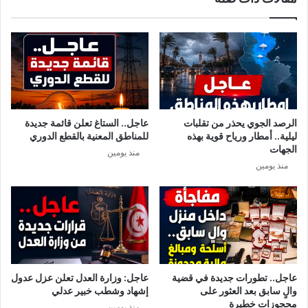
س
ر
ت
ي
ش
ة
ف
ا
ى
ل
ا
ب
ل
ا
ع
ج
الرصد الجوي يحذر من تقلبات
عاجل.. الستاغ تعلن قائمة جديدة
س
ي
ليلية.. أمطار ورياح قوية بهذه
للمناطق المعنية بالقطع الدوري
ك
ق
الجهات
منذ يومين
ر
ا
منذ يومين
ي
ئ
د
ا
ل
س
ب
س
ي
عاجل.. تطورات جديدة في قضية
عاجل: وزارة العدل تعلن عزل عدول
والٍ سابق بعد العثور على
إشهاد وشطب خبير عدلي
محجوزات خطيرة
منذ يومين