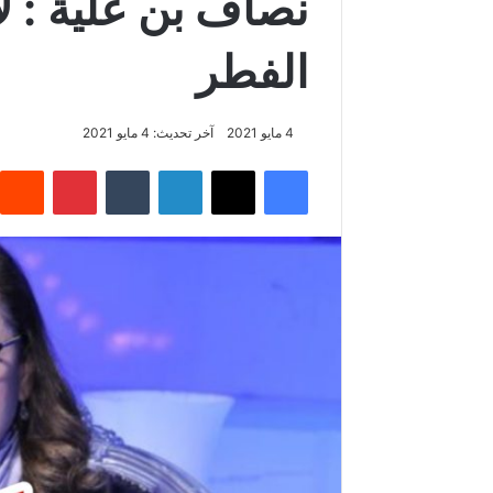
نصاف بن علية : لا
الفطر
4 مايو 2021
آخر تحديث: 4 مايو 2021
فيسبوك
‫X
لينكدإن
‏Tumblr
بينتيريست