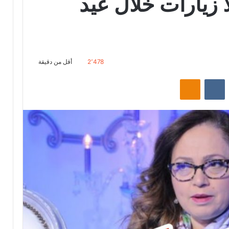
 زيارات خلال عيد
2٬478
أقل من دقيقة
‏Reddit
‏VKontakte
Odnoklassniki