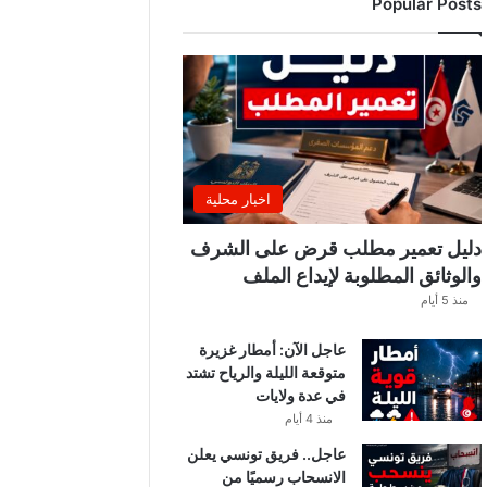
Popular Posts
ب
ي
ة
ت
ص
د
ر
ب
ل
اخبار محلية
ا
غً
دليل تعمير مطلب قرض على الشرف
ا
والوثائق المطلوبة لإيداع الملف
ه
منذ 5 أيام
ا
مً
عاجل الآن: أمطار غزيرة
ا
متوقعة الليلة والرياح تشتد
في عدة ولايات
منذ 4 أيام
عاجل.. فريق تونسي يعلن
الانسحاب رسميًا من