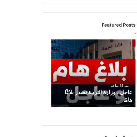
Featured Posts
ع
ا
ج
ل
.
.
و
منذ 14 ساعة
ز
عاجل.. وزارة التربية تصدر بلاغًا
ا
هامًا
ر
ة
ا
ل
ت
ر