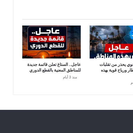
ل
ع
ي
د
؟
…
ا
ل
ت
ف
ا
وي يحذر من تقلبات
عاجل.. الستاغ تعلن قائمة جديدة
ص
طار ورياح قوية بهذه
للمناطق المعنية بالقطع الدوري
ي
منذ 3 أيام
ل