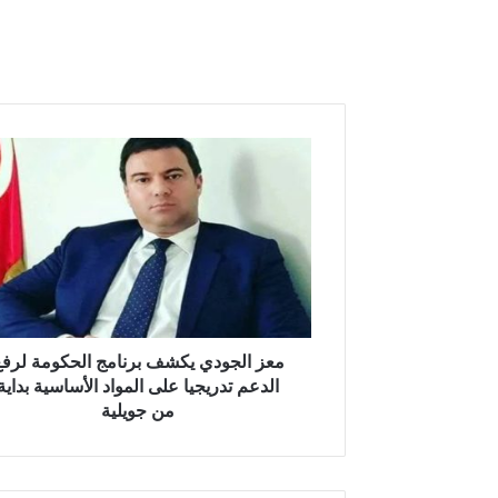
م
ع
ز
ا
ل
ج
و
د
ي
ي
معز الجودي يكشف برنامج الحكومة لرفع
ك
الدعم تدريجيا على المواد الأساسية بداية
ش
من جويلية
ف
ب
ر