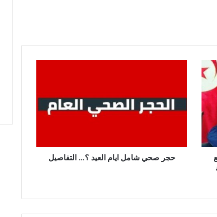
ح
ج
ر
ص
ح
ي
ش
ا
م
ل
حجر صحي شامل ايام العيد ؟… التفاصيل
ا
ي
ا
م
ا