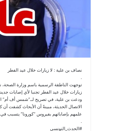
نصاف بن علية : لا زيارات خلال عيد الفطر
.
توجهت الناطقة الرسمية باسم وزارة الصحة، نص
زيارات خلال عيد الفطر تجنبا لأي إصابات جديد
ودعت بن علية، في تصريح لــ”شمس أف أم” الثلا
الاتصال الحديثة، مبينةً أن الأبحاث كشفت أ
علمهم بإصاباتهم بفيروس “كورونا” يتسبب في م
.
#الحدث_التونسي