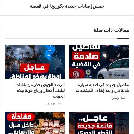
س
ج
خمس إصابات جديدة بكورونا في ڨفصة
ة
د
ع
ي
ا
د
مقالات ذات صلة
م
ة
ة
ب
ي
ك
و
و
م
ر
ا
و
ل
ن
ج
ا
م
ف
تفاصيل جديدة في قضية سيارة
الرصد الجوي يحذر من تقلبات
ع
ي
بلدية باردو بعد إيقاف المشتبه به
ليلية.. أمطار ورياح قوية بهذه
ة
ڨ
الجهات
منذ يومين
2
ف
منذ يومين
4
ص
أ
ة
ف
ر
ي