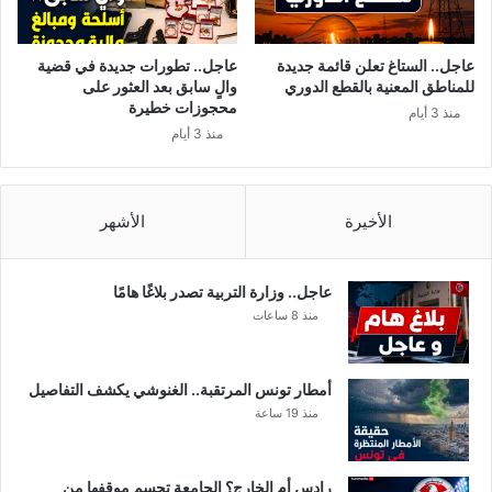
ل
و
ج
عاجل.. الستاغ تعلن قائمة جديدة
عاجل.. تطورات جديدة في قضية
ل
للمناطق المعنية بالقطع الدوري
والٍ سابق بعد العثور على
س
محجوزات خطيرة
منذ 3 أيام
ت
منذ 3 أيام
ي
ح
و
ا
الأخيرة
الأشهر
ر
م
ع
عاجل.. وزارة التربية تصدر بلاغًا هامًا
ا
منذ 8 ساعات
ل
ح
ك
أمطار تونس المرتقبة.. الغنوشي يكشف التفاصيل
و
منذ 19 ساعة
م
ة
رادس أم الخارج؟ الجامعة تحسم موقفها من