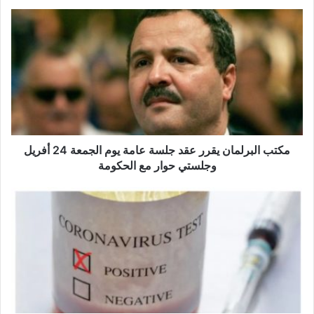
م
ك
ت
ب
ا
ل
ب
ر
ل
م
مكتب البرلمان يقرر عقد جلسة عامة يوم الجمعة 24 أفريل
ا
وجلستي حوار مع الحكومة
ن
ي
خ
ق
م
ر
س
ر
إ
ع
ص
ق
ا
د
ب
ج
ا
ل
ت