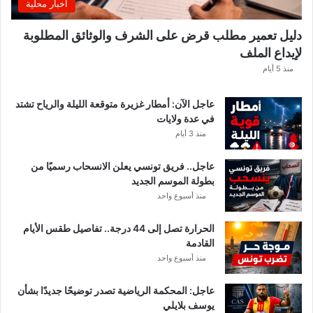
اخبار محلية
ا
ه
دليل تعمير مطلب قرض على الشرف والوثائق المطلوبة
ا
لإيداع الملف
مً
ا
منذ 5 أيام
عاجل الآن: أمطار غزيرة متوقعة الليلة والرياح تشتد
في عدة ولايات
منذ 3 أيام
عاجل.. فريق تونسي يعلن الانسحاب رسميًا من
بطولة الموسم الجديد
منذ أسبوع واحد
الحرارة تصل إلى 44 درجة.. تفاصيل طقس الأيام
القادمة
منذ أسبوع واحد
عاجل: المحكمة الرياضية تصدر توضيحًا جديدًا بشأن
يوسف بلايلي