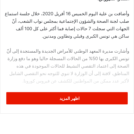
وأضافت بن علية اليوم الخميس 16 أفريل 2020، خلال جلسة استماع
صلب لجنة الصحة والشؤون الإجتماعية بمجلس نواب الشعب، أنّ
الجهات التي سجلت 7 حالات إصابة فما أكثر على كل 100 ألف
ساكن هي تونس الكبرى وقبلي وتطاوين ومدنين.
وأشارت مديرة المعهد الوطني للأمراض الجديدة والمستجدة إلى أنّ
تونس الكبرى بها 50% من الحالات المسجلة حاليا وهو ما دفع وزارة
الصحة إلى اعتماد التقصي النشيط للحالات الموجودة في هذه
المناطق، لافتة إلى أن الوزارة لا تنوي للتوجه نحو التقصي الشامل
لأكبر عدد ممكن من المواطنين للكشف عن فيروس كورونا.
وأضافت أن الوزارة ستواصل التقصي الموجّه للحالات المشتبه في
اظهر المزيد
حملها للفيروس أو للأشخاص المخالطين لحالة إصابة مؤكدة، مبرزة
أن طريقة التقصي الموجّه هي الطريقة الأكثر استعمالا في العالم
والمنصوح بها في منظمة الصحة العالمية.