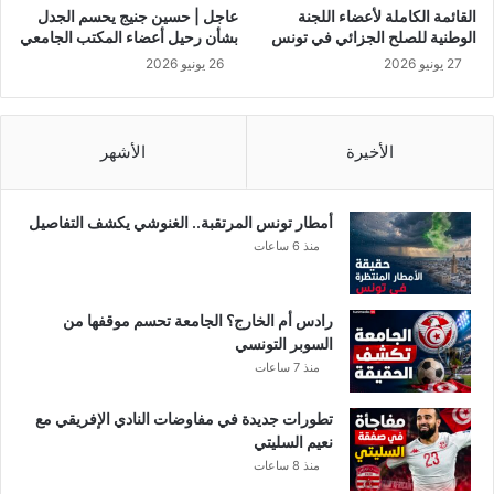
ل
القائمة الكاملة لأعضاء اللجنة
عاجل | حسين جنيج يحسم الجدل
ن
الوطنية للصلح الجزائي في تونس
بشأن رحيل أعضاء المكتب الجامعي
ه
27 يونيو 2026
26 يونيو 2026
ا
ئ
ي
ة
الأخيرة
الأشهر
ب
ع
د
أمطار تونس المرتقبة.. الغنوشي يكشف التفاصيل
ك
منذ 6 ساعات
ش
ف
ت
رادس أم الخارج؟ الجامعة تحسم موقفها من
ف
السوبر التونسي
ا
منذ 7 ساعات
ص
ي
تطورات جديدة في مفاوضات النادي الإفريقي مع
ل
نعيم السليتي
ج
منذ 8 ساعات
د