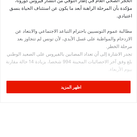
الحجر الصحي العام في إطار التوقي من انتشار فيروس كورونا،
مؤكدة بأن المرحلة الراهنة أبعد ما يكون عن استئناف الحياة بنسق
اعتيادي.
مطالبة عموم التونسيين باحترام التباعد الاجتماعي والابتعاد عن
الازدحام والمواظبة على غسل الأيدي، لأن تونس لم تتجاوز بعد
مرحلة الخطر.
تجدر الاشارة إلى أن تعداد المصابين بالفيروس على الصعيد الوطني
بلغ وفق آخر الاحصائيات المحينة 994 شخصا، بزيادة 14 حالة مقارنة
بيوم الأربعاء.
.
اظهر المزيد