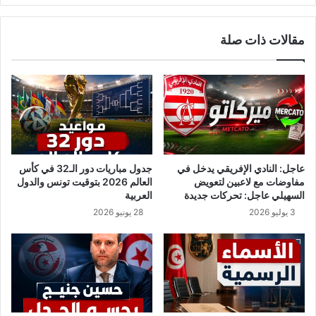
ح
ش
ي
ي
مقالات ذات صلة
ة
ب
ح
و
ت
ب
ى
س
2
ي
4
ح
ج
ص
و
ل
ي
ع
عاجل: النادي الإفريقي يدخل في
جدول مباريات دور الـ32 في كأس
ل
ل
مفاوضات مع لاعبين لتعويض
العالم 2026 بتوقيت تونس والدول
ي
ى
السهيلي عاجل: تحركات جديدة
العربية
ة
ا
3 يوليو 2026
28 يونيو 2026
ل
ب
ر
ا
ء
ة
ا