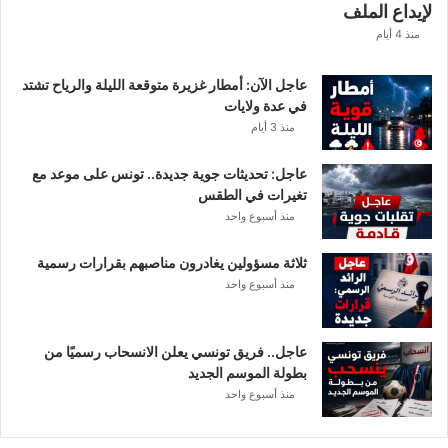
لإيداع الملف
ف
ا
منذ 4 أيام
ل
ت
عاجل الآن: أمطار غزيرة متوقعة الليلة والرياح تشتد
ف
في عدة ولايات
ا
منذ 3 أيام
ص
ي
عاجل: تحديثات جوية جديدة.. تونس على موعد مع
ل
تغيرات في الطقس
منذ أسبوع واحد
ثلاثة مسؤولين يغادرون مناصبهم بقرارات رسمية
منذ أسبوع واحد
عاجل.. فريق تونسي يعلن الانسحاب رسميًا من
بطولة الموسم الجديد
منذ أسبوع واحد