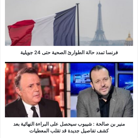
ن
س
ا
ت
م
د
د
ح
فرنسا تمدد حالة الطوارئ الصحية حتى 24 جويلية
ا
ل
م
ة
ن
ا
ي
ل
ر
ط
ب
و
ن
ا
ص
ر
ا
ئ
ل
ا
ح
منير بن صالحة : شيبوب سيحصل على البراءة النهائية بعد
ل
ة
كشف تفاصيل جديدة قد تقلب المعطيات
ص
: