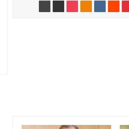
بينتيريست
‏Reddit
‏VKontakte
Odnoklassniki
‫Pocket
مشاركة عبر البريد
طباعة
م