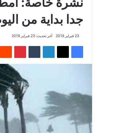
نشرة خاصة: أمطار
جدا بداية من الي
23 فبراير 2019
آخر تحديث: 23 فبراير 2019
فيسبوك
‫X
لينكدإن
‏Tumblr
بينتيريست