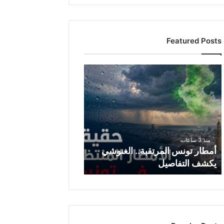
Featured Posts
أ
م
ط
ا
ر
ت
و
منذ 3 ساعات
ن
أمطار تونس المرتقبة.. الغنوشي
س
يكشف التفاصيل
ا
ل
م
ر
ت
ق