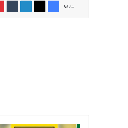
فيسبوك
‫X
لينكدإن
‏Tumblr
شاركها
ا