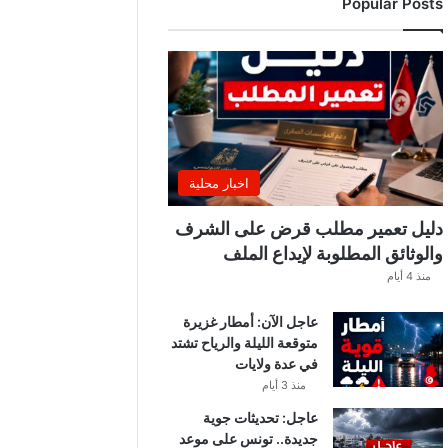
Popular Posts
ب
ة
.
.
ا
ل
غ
ن
و
اخبار محلية
ش
ي
دليل تعمير مطلب قرض على الشرف
ي
والوثائق المطلوبة لإيداع الملف
ك
منذ 4 أيام
ش
ف
عاجل الآن: أمطار غزيرة
ا
متوقعة الليلة والرياح تشتد
ل
في عدة ولايات
ت
ف
منذ 3 أيام
ا
عاجل: تحديثات جوية
ص
جديدة.. تونس على موعد
ي