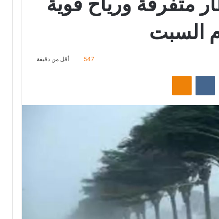
 متفرقة ورياح قوية
وم السبت
547
أقل من دقيقة
‏Reddit
‏VKontakte
Odnoklassniki