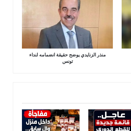
ن
ذ
ر
ا
ل
ز
ن
ا
ي
منذر الزنايدي يوضح حقيقة انضمامه لنداء
د
تونس
ي
ي
و
ض
ح
ح
ق
ي
ق
ة
ا