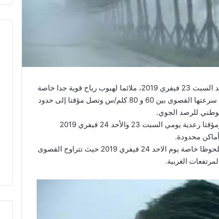
من المنتظر أن يكون الوضع الجوي خلال يوم غد السبت 23 فيفري 2019، ملائما لهبوب رياح قوية جدا خاصة
بالمناطق الساحلية والمرتفعات حيث ستتراوح سرعتها القصوى بين 60 و 80 كلم/س وتصل مؤقتا إلى حدود
وتوقع المعهد في نشرته، نزول أمطار متفرقة ومؤقتا رعدية يومي السبت 23 والأحد 24 فيفري 2019
أماكن محدودة.
كما سيتم تسجيل انخفاض في الحرارة يكون ملحوظا خاصة يوم الاحد 24 فيفري 2019 حيث تتراوح القصوى