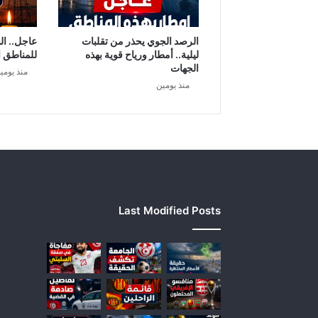
ك
ا
ن
الرصد الجوي يحذر من تقلبات
عاجل.. ال
ا
ليلية.. أمطار ورياح قوية بهذه
للمناطق ا
ل
الجهات
منذ يومي
ا
منذ يومين
ف
ر
ي
ق
ي
Last Modified Posts