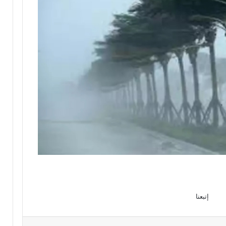
إتبعنا