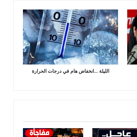
ا
ل
ل
ي
ل
ة
…
ا
ن
خ
الليلة …انخفاض هام في درجات الحرارة
ف
ا
ض
ه
ا
م
ف
ي
د
ر