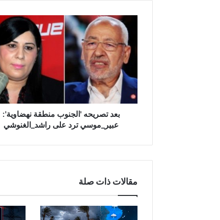
ب
ع
د
ت
ص
ر
ي
ح
ه
'
بعد تصريحه 'الجنوب منطقة نهضاوية':
ا
عبير_موسي ترد على راشد_الغنوشي
ل
ج
ن
و
ب
مقالات ذات صلة
م
ن
ط
ق