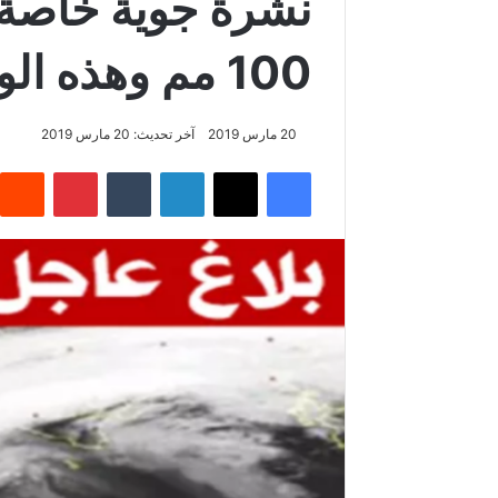
نشرة جوية خاصة :
100 مم وهذه الولايات المهدّدة ..!
20 مارس 2019
آخر تحديث: 20 مارس 2019
فيسبوك
‫X
لينكدإن
‏Tumblr
بينتيريست