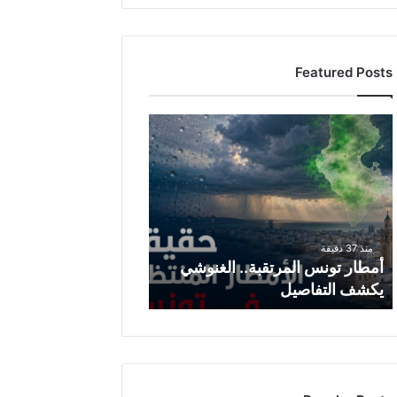
Featured Posts
أ
م
ط
ا
ر
ت
و
منذ 37 دقيقة
ن
أمطار تونس المرتقبة.. الغنوشي
س
يكشف التفاصيل
ا
ل
م
ر
ت
ق