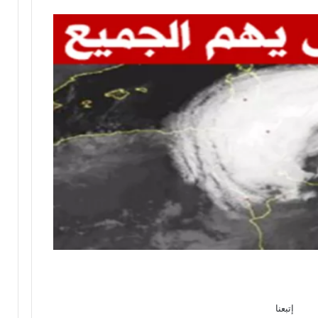
إتبعنا