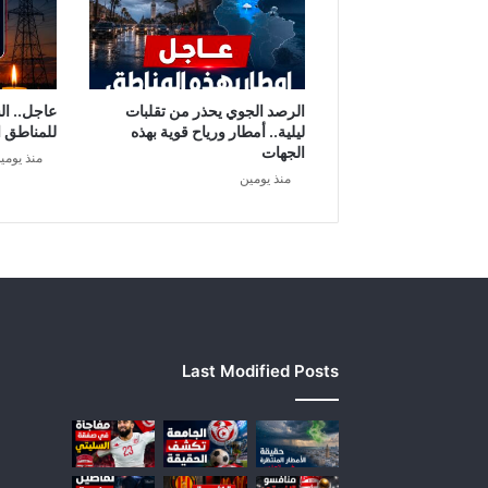
ة
ن
ه
ض
ا
الرصد الجوي يحذر من تقلبات
عاجل.. ال
و
ليلية.. أمطار ورياح قوية بهذه
للمناطق ا
ي
الجهات
منذ يومي
ة
منذ يومين
'
:
ع
ب
ي
ر
_
م
Last Modified Posts
و
س
ي
ت
ر