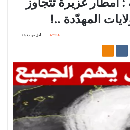
 أمطار غزيرة تتجاوز
4٬234
أقل من دقيقة
‏Reddit
‏VKontakte
Odnoklassniki