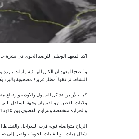
أكد المعهد الوطني للرصد الجوي في نشرة خاصة م
وأوضح المعهد أن الكتل الهوائية مازلت باردة و
النشاط ترافقها أمطار غزيرة مصحوبة بالبرد بكميات تتراوح بين 40 و60 مم و
كما حذّر من تشكل السيول والأودية وارتفاع م
ولايات القصرين والقيروان وجهة الساحل التي ت
والحرارة منخفضة وتتراوح القصوى بين 10و15 درجة وتكون في حدود 8 بالمرتفعات.
شكل هبات ، والتقلبات الجوية تتواصل إلى صبا