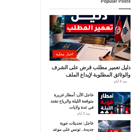
Popular Posts
ب
ة
.
.
ا
ل
غ
ن
و
اخبار محلية
ش
ي
دليل تعمير مطلب قرض على الشرف
ي
والوثائق المطلوبة لإيداع الملف
ك
منذ 4 أيام
ش
ف
عاجل الآن: أمطار غزيرة
ا
متوقعة الليلة والرياح تشتد
ل
في عدة ولايات
ت
ف
منذ 3 أيام
ا
عاجل: تحديثات جوية
ص
جديدة.. تونس على موعد
ي