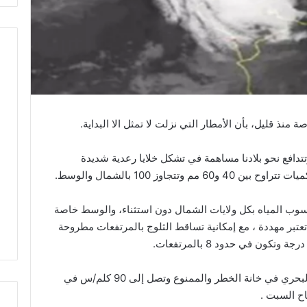
نذ قليل، بأن الأمطار التي نزلت لا تمثل الا البداية.
تتدافع نحو بلادنا مساهمة في تشكل خلايا رعدية شديدة
تتجاوز 100 بالشمال والوسط.
نسوب المياه بكل ولايات الشمال دون استثناء، والوسط خاصة
عتبر مهددة ، مع إمكانية تساقط الثلوج بالمرتفعات مطروحة
الرياح متواصلة قوية قرب السواحل والنشاط البحري في خانة الخطر والممنوع وتصل إلى 90 كلم/س في
ح السبت .