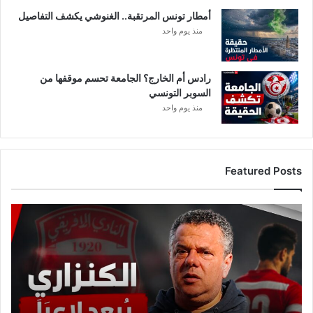
أمطار تونس المرتقبة.. الغنوشي يكشف التفاصيل
منذ يوم واحد
رادس أم الخارج؟ الجامعة تحسم موقفها من
السوبر التونسي
منذ يوم واحد
Featured Posts
ع
ا
ج
ل
:
م
ا