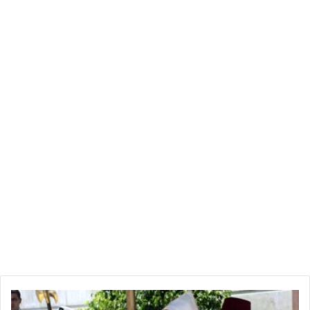
وتلك فرية ما بعدها فرية، والا فان الملايين في هذا العالم أرادوا
الوصول الى السلطة وما أفلحوا، منهم من فقد عمره في سبيلها
ومنهم من توجه الى القصر فوجد نفسه فوق الجرار يحرث الأرض
ومنهم من فتح باب القصر فوجده محل عطرية اين افنى عمره بين
التوابل، وايضا منهم من كان على بعد امتار من المشنقة فحولت
الأقدار وجهته الى قصور الحكم.
متى يدرك الشابي ان الطريق الى السلطة ليس معادلة رياضية،
وحتى ان كانت معادلة رياضية فقد سبق له ان حسب وفشل، تحصل
عشية الثورة على صفر، وكرر نفس الصفر حين تكبر على نعمة
ربي”16 من مقاعد المجلس التأسيسي”، ترك النعمة وانخرط مع
الهرج.
من المؤسف أن يأتي السبسي من رحم الدكتاتورية، ويمضي في
تحسين تاريخه الى ان انتهى بدخول الذاكرة كواحد من المشاركين في
مسيرة الانتقال، بينما يمضي الشابي في تشويه تاريخة الى ان انتهى
كعالة على المشهد، وتحول من خصم لبورقيبة وبن علي إلى أشعب
سياسي يرشق الورود على عتبات عبير موسي ونبيل القروي!!!
نصر الدين السويلمي
ب