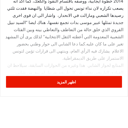
2014 خطوة ايجابية، ووصفه باقتسام النفوذ والكعك، كما اكد انه
يصعب تكراره لان نداء تونس تحول الى شظايا والنهضة فقدت ثلثي
رصيدها الشعبي ومازالت في الانحدار، واشار الى ان قوى اخرى
جديدة تمثلها عبير موسى بدات تجمع نفسها، هناك ايضا “السيد نبيل
القروي الذي خلق حالة من التعاطف والتعاطي بينه وبين الفئات
الشعبية المعدومة التي أعطته الثقل الانتخابية” لذلك يرى أن المشهد
تغير على ما كان عليه.كما دعا الشابي الى حوار وطني بحضور
الاعلام يشارك فيه الرأي العام، وينتهي الى قرارات تؤمن لتونس
الاستمرار على طريق الديمقراطية.
المتابع لحوار الشابي هذا وغيره من الحوارات السابقة، سيلاحظ ان
القيادي التاريخي تخلى عن كل تاريخه تقريبا، لم يبق من شابي
التقدمي وشابي الثمانينات وشابي التسعينات وشابي العقد الأول
اظهر المزيد
من الألفية الثانية غير الكادر “الشقف”، فقد الرجل رصيده باشكال
دراماتيكية، الى حد ان الساحة اختلفت حوله هل كان يخفي كل ذلك
الاضطراب ام ان طموحه كذب عليه فابريكه الى درجة سرق منه
تاريخه؟
يبدو ان الشابي فهم الوصول الى السلطة بطرق غير واقعية، اعتقد
ان من يبحث عن السلطة ويجتهد في الوصول اليها سيصل لامحالة،