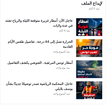
لإيداع الملف
س
ا
منذ 5 أيام
ب
ا
عاجل الآن: أمطار غزيرة متوقعة الليلة والرياح تشتد
ت
في عدة ولايات
ه
منذ 4 أيام
ف
ي
الحرارة تصل إلى 44 درجة.. تفاصيل طقس الأيام
ا
القادمة
ل
منذ أسبوع واحد
إ
ف
أمطار تونس المرتقبة.. الغنوشي يكشف التفاصيل
ر
منذ يوم واحد
ي
ق
ي
عاجل: المحكمة الرياضية تصدر توضيحًا جديدًا بشأن
يوسف بلايلي
منذ أسبوع واحد