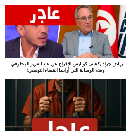
ر
ي
ا
ض
ج
ر
ا
د
ي
ك
رياض جراد يكشف كواليس الإفراج عن عبد العزيز المخلوفي..
ش
وهذه الرسالة التي أرادها القضاء التونسي!
ف
ك
ب
و
ع
ا
د
ل
ا
ي
ل
س
م
ا
خ
ل
ل
إ