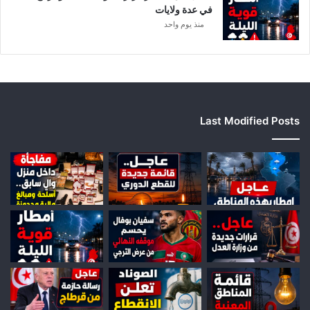
ه
في عدة ولايات
ا
منذ يوم واحد
ل
ج
ه
ا
ت
Last Modified Posts