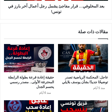
و
ف
ف
بعد المخلوفي... قرار مفاجئ يشمل رجل أعمال آخر بارز في
ر
ي
تونس!
ا
.
ج
.
ع
.
مقالات ذات صلة
ن
ق
ع
ر
ب
ا
د
ر
ا
م
ل
ف
ع
ا
ز
ج
ي
ئ
عاجل: المحكمة الرياضية تصدر
حقيقة إعادة قرعة بطولة الرابطة
ز
ي
توضيحًا جديدًا بشأن يوسف بلايلي
المحترفة الأولى.. مصدر رسمي
ا
ش
يحسم الجدل
منذ 5 أيام
ل
م
منذ 6 أيام
م
ل
خ
ر
ل
ج
و
ل