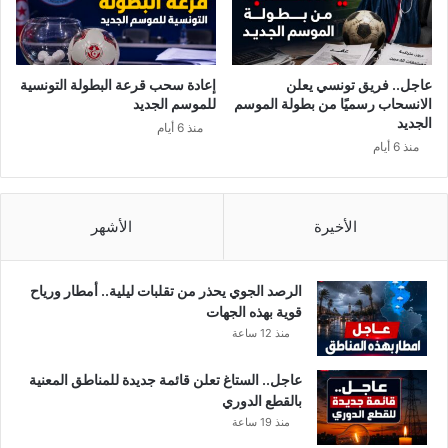
ف
أ
ي
ع
.
م
.
ا
عاجل.. فريق تونسي يعلن
إعادة سحب قرعة البطولة التونسية
و
ل
الانسحاب رسميًا من بطولة الموسم
للموسم الجديد
ه
آ
الجديد
منذ 6 أيام
ذ
خ
منذ 6 أيام
ه
ر
ا
ب
ل
ا
ر
ر
الأخيرة
الأشهر
س
ز
ا
ف
ل
ي
الرصد الجوي يحذر من تقلبات ليلية.. أمطار ورياح
ة
ت
قوية بهذه الجهات
ا
و
منذ 12 ساعة
ل
ن
ت
س
عاجل.. الستاغ تعلن قائمة جديدة للمناطق المعنية
ي
!
بالقطع الدوري
أ
منذ 19 ساعة
ر