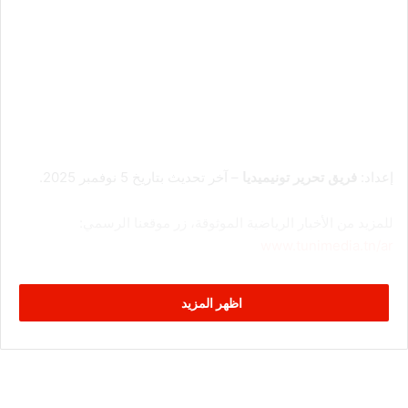
إعداد:
فريق تحرير تونيميديا
– آخر تحديث بتاريخ 5 نوفمبر 2025.
للمزيد من الأخبار الرياضية الموثوقة، زر موقعنا الرسمي:
www.tunimedia.tn/ar
اظهر المزيد