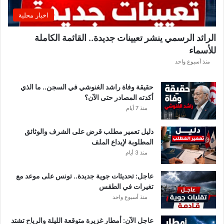
ي
اخبار محلية
ة
.
الرائد الرسمي ينشر تعيينات جديدة.. القائمة الكاملة
.
للأسماء
أ
م
منذ أسبوع واحد
ط
ا
حقيقة وفاة راشد الغنوشي في السجن.. ما الذي
ر
أكدته المصادر حتى الآن؟
و
منذ 7 أيام
ر
ي
دليل تعمير مطلب قرض على الشرف والوثائق
ا
المطلوبة لإيداع الملف
ح
منذ 3 أيام
ق
و
عاجل: تحديثات جوية جديدة.. تونس على موعد مع
ي
تغيرات في الطقس
ة
منذ أسبوع واحد
ب
ه
ذ
عاجل الآن: أمطار غزيرة متوقعة الليلة والرياح تشتد