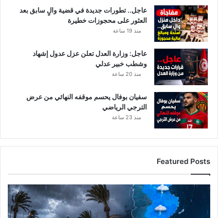
ا
عاجل.. تطورات جديدة في قضية والٍ سابق بعد
د
العثور على محجوزات خطيرة
ه
منذ 19 ساعة
ا
ا
عاجل: وزارة العدل تعلن عزل عدول إشهاد
ل
وشطب خبير عدلي
ق
ض
منذ 20 ساعة
ا
ء
سفيان بوفال يحسم موقفه النهائي من عرض
ا
الترجي الرياضي
ل
منذ 23 ساعة
ت
و
ن
س
Featured Posts
ي
!
ا
ل
ر