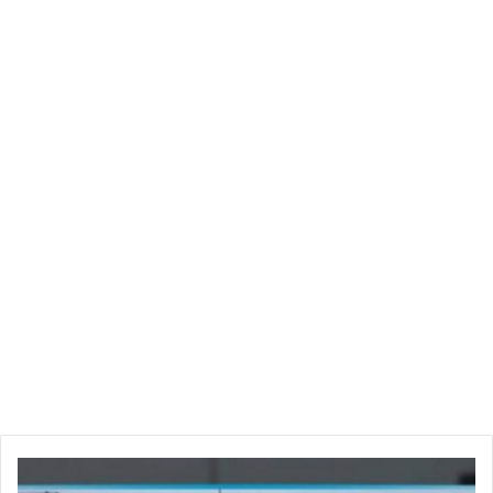
3-الملعب التونسي 10ن
4-هلال الشابة 7ن
-أمل حمام سوسة 7ن
6-اتحاد تطاوين 6ن -1
-النادي الصفاقسي 6ن -1
8-النادي البنزرتي 5ن
المجموعة الثانية :
اولمبيك سيدي بوزيد 0 – 1 النادي الإفريقي
بث
الترتيب :
مباشر