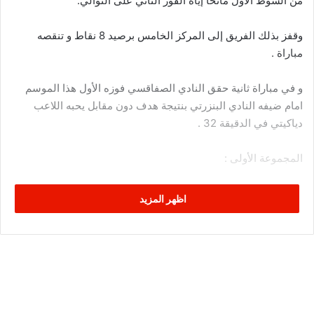
من الشوط الأول مانحا إياه الفوز الثاني على التوالي.
وقفز بذلك الفريق إلى المركز الخامس برصيد 8 نقاط و تنقصه
مباراة .
و في مباراة ثانية حقق النادي الصفاقسي فوزه الأول هذا الموسم
امام ضيفه النادي البنزرتي بنتيجة هدف دون مقابل يحبه اللاعب
دياكيتي في الدقيقة 32 .
المجموعة الأولى :
النادي الصفاقسي 1 – 0 النادي البنزرتي
اظهر المزيد
الترتيب :
1-النجم الساحلي 16ن -1
2-الترجي الرياضي 11ن -1