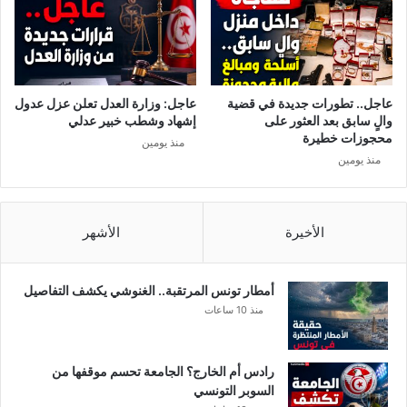
ي
ي
د
ي
ف
ض
ي
ا
ا
ل
ل
عاجل.. تطورات جديدة في قضية
عاجل: وزارة العدل تعلن عزل عدول
إ
ح
والٍ سابق بعد العثور على
إشهاد وشطب خبير عدلي
ر
ج
محجوزات خطيرة
منذ يومين
ه
ر
منذ يومين
ا
ا
ب
ل
ص
ح
الأخيرة
الأشهر
ي
إ
ل
أمطار تونس المرتقبة.. الغنوشي يكشف التفاصيل
ى
منذ 10 ساعات
م
ا
ب
رادس أم الخارج؟ الجامعة تحسم موقفها من
ع
السوبر التونسي
د