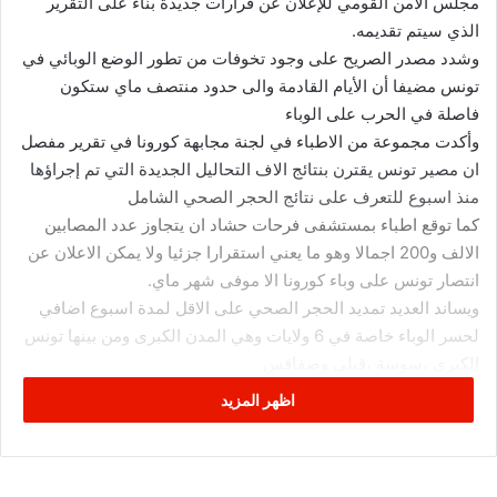
مجلس الامن القومي للإعلان عن قرارات جديدة بناء على التقرير
الذي سيتم تقديمه.
وشدد مصدر الصريح على وجود تخوفات من تطور الوضع الوبائي في
تونس مضيفا أن الأيام القادمة والى حدود منتصف ماي ستكون
فاصلة في الحرب على الوباء
وأكدت مجموعة من الاطباء في لجنة مجابهة كورونا في تقرير مفصل
ان مصير تونس يقترن بنتائج الاف التحاليل الجديدة التي تم إجراؤها
منذ اسبوع للتعرف على نتائج الحجر الصحي الشامل
كما توقع اطباء بمستشفى فرحات حشاد ان يتجاوز عدد المصابين
الالف و200 اجمالا وهو ما يعني استقرارا جزئيا ولا يمكن الاعلان عن
انتصار تونس على وباء كورونا الا موفى شهر ماي.
ويساند العديد تمديد الحجر الصحي على الاقل لمدة اسبوع اضافي
لحسر الوباء خاصة في 6 ولايات وهي المدن الكبرى ومن بينها تونس
الكبرى ،سوسة ،قبلي وصفاقس
اظهر المزيد