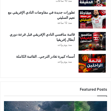
منذ 10 ساعات
ش
ه
تطورات جديدة في مفاوضات النادي الإفريقي مع
ر
نعيم السليتي
ر
منذ 12 ساعة
م
ض
قائمة منافسي النادي الإفريقي قبل قرعة دوري
ا
أبطال إفريقيا
ن
منذ يوم واحد
و
ا
ر
أسماء كبيرة تغادر الترجي.. القائمة الكاملة
د
منذ يوم واحد
Featured Posts
أ
م