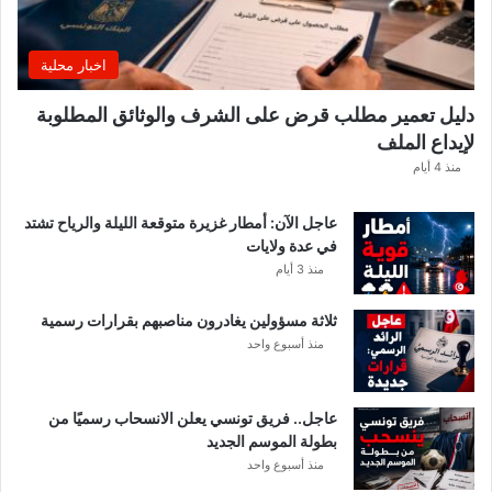
و
ش
ي
اخبار محلية
ي
ك
دليل تعمير مطلب قرض على الشرف والوثائق المطلوبة
ش
لإيداع الملف
ف
ا
منذ 4 أيام
ل
ت
عاجل الآن: أمطار غزيرة متوقعة الليلة والرياح تشتد
ف
في عدة ولايات
ا
منذ 3 أيام
ص
ي
ثلاثة مسؤولين يغادرون مناصبهم بقرارات رسمية
ل
منذ أسبوع واحد
عاجل.. فريق تونسي يعلن الانسحاب رسميًا من
بطولة الموسم الجديد
منذ أسبوع واحد