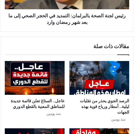
ا
ة
ش
ا
ي
ل
رئيس لجنة الصحة بالبرلمان: التمديد في الحجر الصحي إلى ما
و
ص
بعد شهر رمضان وارد
م
ح
و
ة
س
ب
مقالات ذات صلة
ى
ا
ب
ل
س
ب
ب
ر
ب
ل
ا
م
ت
ا
ه
ن
ا
:
الرصد الجوي يحذر من تقلبات
عاجل.. الستاغ تعلن قائمة جديدة
م
ا
ليلية.. أمطار ورياح قوية بهذه
للمناطق المعنية بالقطع الدوري
ا
ل
الجهات
منذ يومين
ت
ت
منذ يومين
ب
م
ت
د
ب