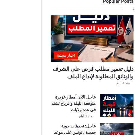
Popular Posts
ب
ة
.
.
ا
ل
غ
ن
و
اخبار محلية
ش
ي
دليل تعمير مطلب قرض على الشرف
ي
والوثائق المطلوبة لإيداع الملف
ك
منذ 4 أيام
ش
ف
عاجل الآن: أمطار غزيرة
ا
متوقعة الليلة والرياح تشتد
ل
في عدة ولايات
ت
ف
منذ 3 أيام
ا
عاجل: تحديثات جوية
ص
جديدة.. تونس على موعد
ي