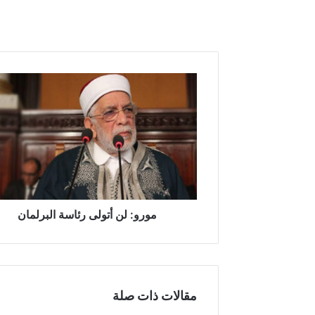
م
و
ر
و
:
ل
ن
أ
ت
و
مورو: لن أتولى رئاسة البرلمان
ل
ى
ر
ئ
ا
مقالات ذات صلة
س