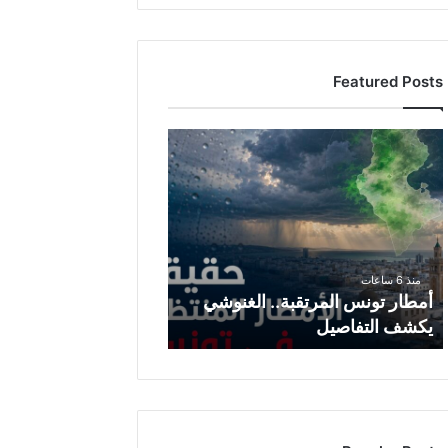
Featured Posts
أ
م
ط
ا
ر
ت
و
منذ 6 ساعات
ن
أمطار تونس المرتقبة.. الغنوشي
س
يكشف التفاصيل
ا
ل
م
ر
ت
ق