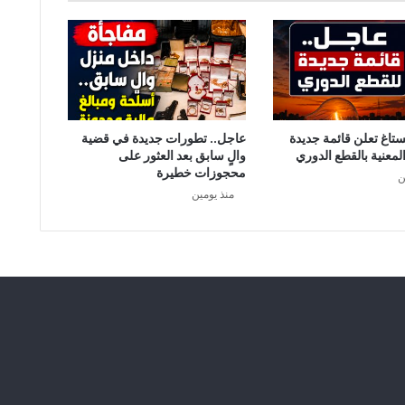
ي
خ
ا
ط
ب
ا
ل
ش
ستاغ تعلن قائمة جديدة
عاجل.. تطورات جديدة في قضية
ع
لمعنية بالقطع الدوري
والٍ سابق بعد العثور على
محجوزات خطيرة
ب
ن
منذ يومين