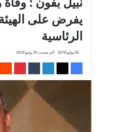
نبيل بفون : وفاة
يفرض على الهيئة ت
الرئاسية
25 يوليو 2019
آخر تحديث: 25 يوليو 2019
فيسبوك
‫X
لينكدإن
‏Tumblr
بينتيريست