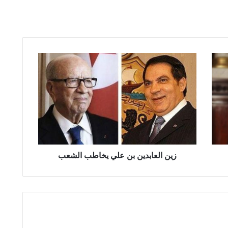
ز
ي
ن
ا
ل
ع
ا
ب
د
ي
زين العابدين بن علي يخاطب الشعب
ن
ب
ن
ع
ل
ي