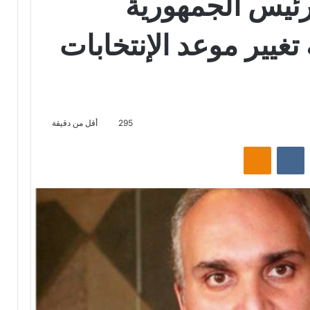
 رئيس الجمهورية
غيير موعد الإنتخابات
295
أقل من دقيقة
‏Reddit
‏VKontakte
Odnoklassniki