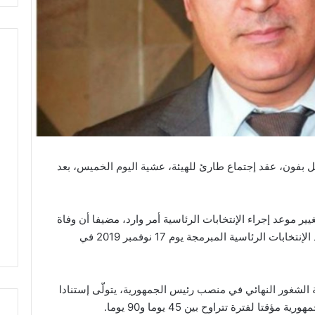
نبيل بفون، عقد إجتماع طارئ للهيئة، عشية اليوم الخميس، بعد
يير موعد إجراء الإنتخابات الرئاسية أمر وارد، مضيفا أن وفاة
رئيس الجمهورية يفرض على الهيئة تغيير موعد الإنتخابات الرئاسية المبرمجة يوم 17 نوفمبر 2019 في
ه في حالة الشغور النهائي في منصب رئيس الجمهورية، يتولّى إستنادا
لفترة تتراوح بين 45 يوما و90 يوما.