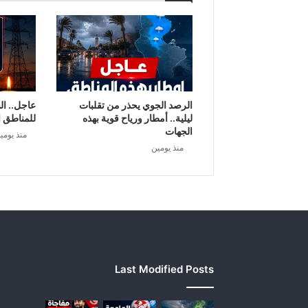
ة
ا
ل
ب
ر
ل
م
ا
الرصد الجوي يحذر من تقلبات
عاجل.. ال
ن
ليلية.. أمطار ورياح قوية بهذه
للمناطق ا
الجهات
منذ يومي
منذ يومين
Last Modified Posts