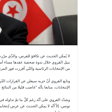
لا يُمكن الحديث عن تكافؤ للفرص، والذّي مرّر
من الإنتخابات الرئاسية والتّي أفرزت فوز المر
وتابع القروي أنّ حزبه سيعلن عن القرارات التّي
الإنتخابات، متابعا بأنّه ”غاضب قليلا من النتائج ل
وشدّد القروي على أنّه رغم كلّ ما تمّ تداوله ف
تونس، إلاّ أنّه لا يمكن الحديث عن عرس إنتخابي