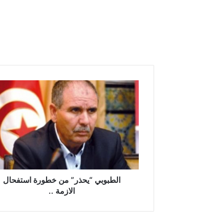
ا
ل
ط
ب
و
ب
ي
“
ي
ح
الطبوبي “يحذر” من خطورة استفحال
ذ
الازمة ..
ر
”
م