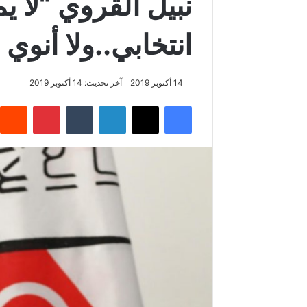
نبيل القروي “لا
انتخابي..ولا أنوي ا
14 أكتوبر 2019
آخر تحديث: 14 أكتوبر 2019
فيسبوك
‫X
لينكدإن
‏Tumblr
بينتيريست