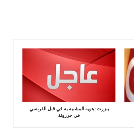
ب
ن
ز
ر
ت
:
ه
و
ي
ة
بنزرت: هوية المشتبه به في قتل الفرنسي
ا
في جرزونة
ل
م
ش