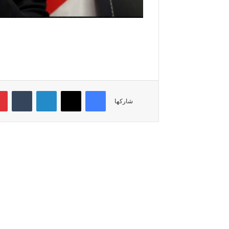
فيسبوك
‫X
لينكدإن
‏Tumblr
شاركها