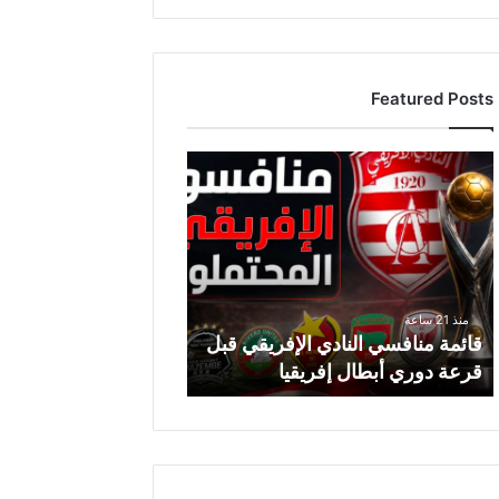
Featured Posts
ق
ا
ئ
م
ة
م
ن
منذ 21 ساعة
ا
قائمة منافسي النادي الإفريقي قبل
ف
قرعة دوري أبطال إفريقيا
س
ي
ا
ل
ن
ا