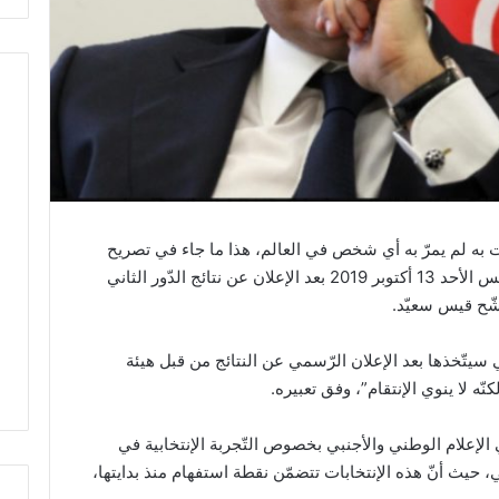
ت به لم يمرّ به أي شخص في العالم، هذا ما جاء في تصريح
نبيل القروي خلال ندوة صحفية عقدها مساء أمس الأحد 13 أكتوبر 2019 بعد الإعلان عن نتائج الدّور الثاني
شّح قيس سعيّد.
 سيتّخذها بعد الإعلان الرّسمي عن النتائج من قبل هيئة
كنّه لا ينوي الإنتقام”، وفق تعبيره.
ي الإعلام الوطني والأجنبي بخصوص التّجربة الإنتخابية في
، حيث أنّ هذه الإنتخابات تتضمّن نقطة استفهام منذ بدايتها،