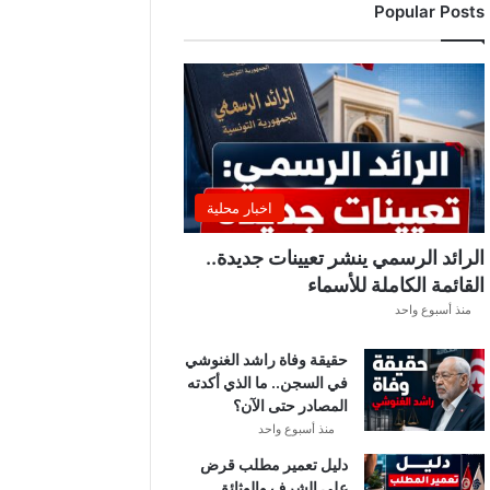
Popular Posts
د
ي
ا
ل
إ
ف
ر
ي
ق
اخبار محلية
ي
ق
الرائد الرسمي ينشر تعيينات جديدة..
ب
القائمة الكاملة للأسماء
ل
منذ أسبوع واحد
ق
ر
حقيقة وفاة راشد الغنوشي
ع
في السجن.. ما الذي أكدته
ة
المصادر حتى الآن؟
د
و
منذ أسبوع واحد
ر
دليل تعمير مطلب قرض
ي
على الشرف والوثائق