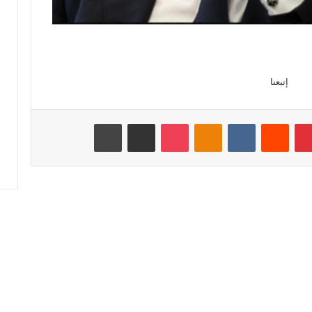
إتبعنا
بينتيريست
‏Reddit
‏VKontakte
Odnoklassniki
‫Pocket
مشاركة عبر البريد
طباعة