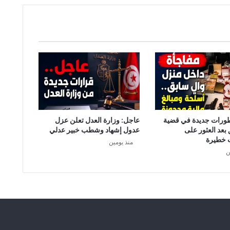
ت
ب
ه
ب
ه
ف
ي
ق
ت
ل
ا
طورات جديدة في قضية
عاجل: وزارة العدل تعلن عزل
ل
 بعد العثور على
عدول إشهاد وشطب خبير عدلي
ف
 خطيرة
منذ يومين
ر
ن
ن
س
ي
ف
ي
ج
ر