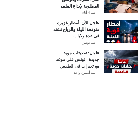
أ
المطلوبة لإيداع الملف
ب
منذ 4 أيام
ط
ا
عاجل الآن: أمطار غزيرة
ل
متوقعة الليلة والرياح تشتد
إ
في عدة ولايات
ف
منذ يومين
ر
عاجل: تحديثات جوية
ي
جديدة.. تونس على موعد
ق
مع تغيرات في الطقس
ي
منذ أسبوع واحد
ا