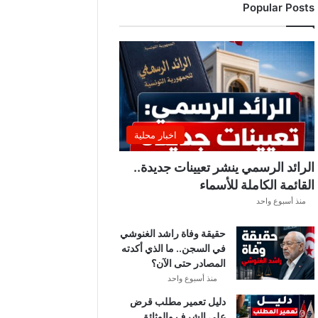
Popular Posts
د
ي
ا
ل
إ
ف
ر
ي
ق
اخبار محلية
ي
ق
الرائد الرسمي ينشر تعيينات جديدة..
ب
القائمة الكاملة للأسماء
ل
منذ أسبوع واحد
ق
ر
حقيقة وفاة راشد الغنوشي
ع
في السجن.. ما الذي أكدته
ة
المصادر حتى الآن؟
د
و
منذ أسبوع واحد
ر
دليل تعمير مطلب قرض
ي
على الشرف والوثائق