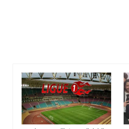
ا
ل
ر
ا
ب
ط
ة
ا
ل