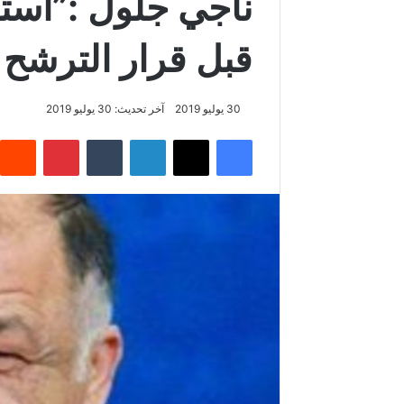
ناجي جلول :”است
قبل قرار الترشح 
30 يوليو 2019
آخر تحديث: 30 يوليو 2019
فيسبوك
‫X
لينكدإن
‏Tumblr
بينتيريست