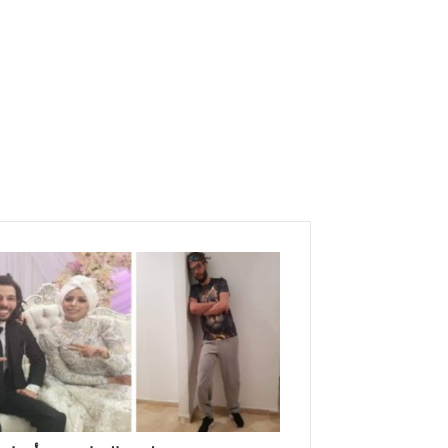
ب
ع
د
ش
ه
ر
ي
ن
ف