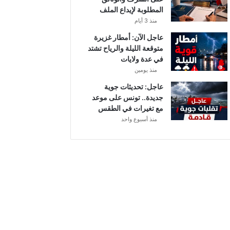
أ
المطلوبة لإيداع الملف
ب
منذ 3 أيام
ط
ا
عاجل الآن: أمطار غزيرة
ل
متوقعة الليلة والرياح تشتد
إ
في عدة ولايات
ف
منذ يومين
ر
عاجل: تحديثات جوية
ي
جديدة.. تونس على موعد
ق
مع تغيرات في الطقس
ي
منذ أسبوع واحد
ا