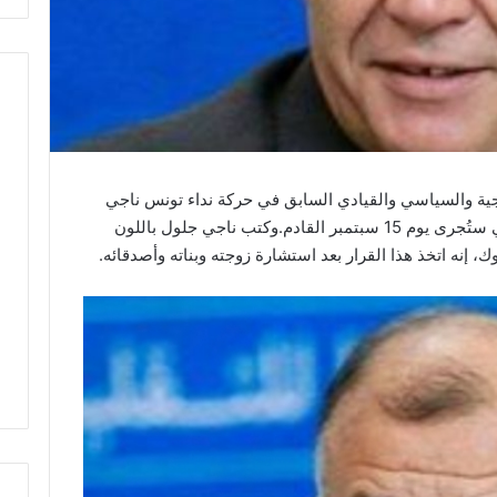
جية والسياسي والقيادي السابق في حركة نداء تونس ناجي
جلول الترشح للانتخابات الرئاسية المبكرة التي ستُجرى يوم 15 سبتمبر القادم.وكتب ناجي جلول باللون
نه اتخذ هذا القرار بعد استشارة زوجته وبناته وأصدقائه.