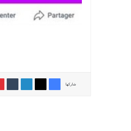
فيسبوك
‫X
لينكدإن
‏Tumblr
شاركها