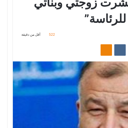
شرت زوجتي وبناتي
للرئاسة”
522
أقل من دقيقة
‏Reddit
‏VKontakte
Odnoklassniki