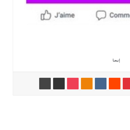
إتبعنا
بينتيريست
‏Reddit
‏VKontakte
Odnoklassniki
‫Pocket
مشاركة عبر البريد
طباعة