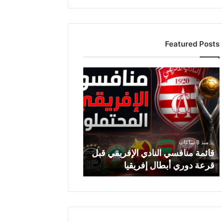
Featured Posts
ق
ا
ئ
م
ة
م
ن
منذ 8 ساعات
ا
قائمة منافسي النادي الإفريقي قبل
ف
قرعة دوري أبطال إفريقيا
س
ي
ا
ل
ن
ا