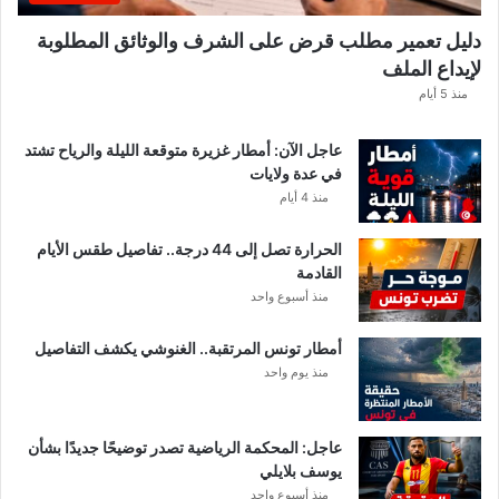
م
ن
دليل تعمير مطلب قرض على الشرف والوثائق المطلوبة
ح
لإيداع الملف
س
ا
منذ 5 أيام
ب
ا
عاجل الآن: أمطار غزيرة متوقعة الليلة والرياح تشتد
ت
في عدة ولايات
ه
منذ 4 أيام
ف
ي
الحرارة تصل إلى 44 درجة.. تفاصيل طقس الأيام
ا
القادمة
ل
منذ أسبوع واحد
إ
ف
أمطار تونس المرتقبة.. الغنوشي يكشف التفاصيل
ر
منذ يوم واحد
ي
ق
ي
عاجل: المحكمة الرياضية تصدر توضيحًا جديدًا بشأن
يوسف بلايلي
منذ أسبوع واحد