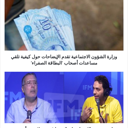
و
ز
ا
ر
ة
ا
ل
ش
ؤ
و
وزارة الشؤون الاجتماعية تقدم الإيضاحات حول كيفية تلقي
ن
مساعدات أصحاب ‘البطاقة الصفراء’
ا
ل
ب
ا
ر
ج
ه
ت
ا
م
ن
ا
ب
ع
س
ي
ي
ة
س