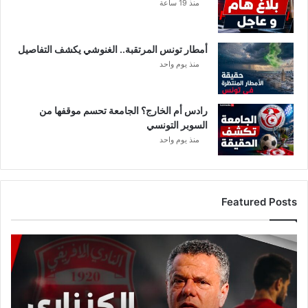
منذ 19 ساعة
ق
ة
ا
ل
أمطار تونس المرتقبة.. الغنوشي يكشف التفاصيل
ص
منذ يوم واحد
ف
ر
ا
رادس أم الخارج؟ الجامعة تحسم موقفها من
ء
السوبر التونسي
’
منذ يوم واحد
Featured Posts
ع
ا
ج
ل
: