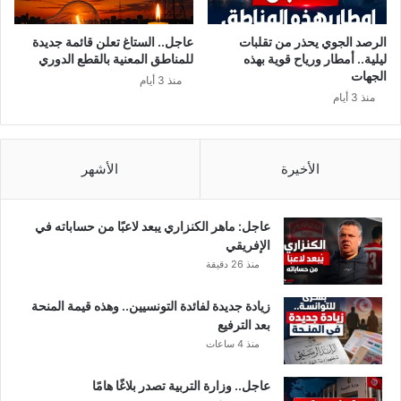
ل
و
ق
ل
الرصد الجوي يحذر من تقلبات
عاجل.. الستاغ تعلن قائمة جديدة
ي
ا
ليلية.. أمطار ورياح قوية بهذه
للمناطق المعنية بالقطع الدوري
م
ي
الجهات
منذ 3 أيام
س
ج
منذ 3 أيام
ا
ب
ع
أ
د
ن
ا
ن
الأخيرة
الأشهر
ت
ب
أ
خ
ص
س
عاجل: ماهر الكنزاري يبعد لاعبًا من حساباته في
ح
ا
الإفريقي
ا
ل
منذ 26 دقيقة
ب
ن
‘
ا
زيادة جديدة لفائدة التونسيين.. وهذه قيمة المنحة
ا
س
بعد الترفيع
ل
ح
منذ 4 ساعات
ب
ق
ط
ه
عاجل.. وزارة التربية تصدر بلاغًا هامًا
ا
ا