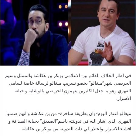
في اطار الخلاف القائم بين الاعلامي بوبكر بن عكاشة والممثل وسيم
الحريصي شهر”ميغالو” بخصو تسريب ميغالو لرسالة خاصة لسامي
الفهري.وهو ما جعل الكثيرين يتهمون الحريصي بالوشاية و خيانة
الاسرار.
ميغالو اعتذر اليوم-وان بطريقة ساخرة- من بن عكاشة و اتهم ضمنيا
الفهري الذي اشار اليه في تدوينته باسم”الصديق” بخيانة الصداقة و
افشاء الاسرار .واعتذر في ذات التدوينة من بوبكر بن عكاشة.