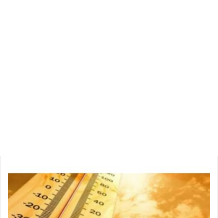
ط
ق
س
ا
ل