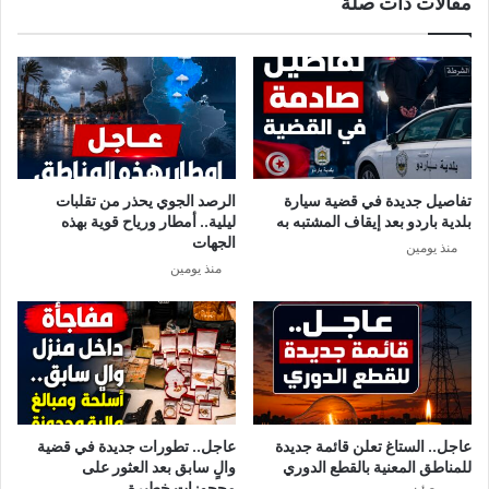
مقالات ذات صلة
ا
ر
ت
ا
و
س
ا
م
ل
ع
ح
ا
ر
ئ
ا
ل
ر
ة
تفاصيل جديدة في قضية سيارة
الرصد الجوي يحذر من تقلبات
ة
م
بلدية باردو بعد إيقاف المشتبه به
ليلية.. أمطار ورياح قوية بهذه
ت
ن
الجهات
منذ يومين
ص
"
منذ يومين
ل
ل
ا
و
ل
ب
ى
ي
4
ا
5
ل
د
ع
ر
ا
عاجل.. الستاغ تعلن قائمة جديدة
عاجل.. تطورات جديدة في قضية
ج
ئ
للمناطق المعنية بالقطع الدوري
والٍ سابق بعد العثور على
ة
ل
محجوزات خطيرة