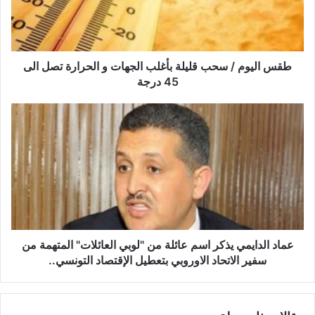
ي
و
م
/
س
طقس اليوم / سحب قليلة بأغلب الجهات و الحرارة تصل الى
ح
45 درجة
ب
ق
ع
ل
م
ي
ا
ل
د
ة
ا
ب
ل
أ
د
غ
ا
ل
ي
ب
م
عماد الدايمي يذكر اسم عائلة من "لوبي العائلات" المتهمة من
ا
ي
سفير الاتحاد الاوروبي بتعطيل الإقتصاد التونسي..
ل
ي
ج
ذ
ه
ك