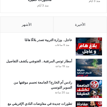
منذ 3 أيام
ا
منذ 3 أيام
ت
"
ا
ل
الأخيرة
الأشهر
م
ت
ه
عاجل.. وزارة التربية تصدر بلاغًا هامًا
م
منذ 9 ساعات
ة
م
ن
أمطار تونس المرتقبة.. الغنوشي يكشف التفاصيل
س
منذ 19 ساعة
ف
ي
ر
رادس أم الخارج؟ الجامعة تحسم موقفها من
ا
السوبر التونسي
ل
منذ 20 ساعة
ا
ت
تطورات جديدة في مفاوضات النادي الإفريقي مع
ح