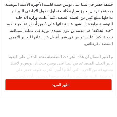
خليفة حفتر في ليبيا على تونس حيث قامت الأجهزة الأمنية التونسية
بمدينة بنقردان بحجز سيارة كانت تحاول دخول الأراضي الليبية و
بداخلها مبلغ كبير من العملة الصعبة، كما أعلنت وزارة الداخلية
التونسية بداية هذا الشهر عن قضائها على 3 من أخطر عناصر تنظيم
“جند الخلافة” في مدينة بن عون بسيدي بوزيد في عملية إستباقية
ناجحة، كما أعلنت تونس في شهر أفريل عن إيقافها للخبير الأممي
المنصف قرطاس.
و اعتبر المقال أن هذه الحوادث المنفصلة تقدم الدلائل على كيفية
تأثير العنف المتصاعد في ليبيا على تونس حيث أن تونس و لاشك
مستهدفة من الحرب التي أعلنها أمير الحرب خليفة حفتر على
العاصمة الليبية طرابلس، و أردف موقع المونيتور بأن دبلوماسيين
غربيين تحدثوا له شرط عدم نشر هوياتهم أن الأموال التي تم إيقافها
اظهر المزيد
في المعبر الحدودي براس جدير هي أموال كانت متجهة لإحدى
الفصائل الليبية المتناحرة، كما أن هناك تكهنات كبيرة وواسعة
النطاق تؤكد أن الخبير الأممي المنصف قرطاس موقوف في تونس
بضغط إماراتي فلا يخفى على أحد دعم الدولة الخليجية الغنية
لميليشيات خليفة حفتر.