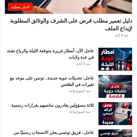
ي
اخبار محلية
ي
ك
دليل تعمير مطلب قرض على الشرف والوثائق المطلوبة
ش
لإيداع الملف
ف
ا
منذ 4 أيام
ل
ت
عاجل الآن: أمطار غزيرة متوقعة الليلة والرياح تشتد
ف
في عدة ولايات
ا
منذ 3 أيام
ص
ي
عاجل: تحديثات جوية جديدة.. تونس على موعد مع
ل
تغيرات في الطقس
منذ أسبوع واحد
ثلاثة مسؤولين يغادرون مناصبهم بقرارات رسمية
منذ أسبوع واحد
عاجل.. فريق تونسي يعلن الانسحاب رسميًا من