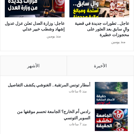
!
ا
ئ
ر
ي
عاجل.. تطورات جديدة في قضية
عاجل: وزارة العدل تعلن عزل عدول
ح
والٍ سابق بعد العثور على
إشهاد وشطب خبير عدلي
س
محجوزات خطيرة
منذ يومين
ا
منذ يومين
ن
ك
ش
ا
الأخيرة
الأشهر
ش
أمطار تونس المرتقبة.. الغنوشي يكشف التفاصيل
منذ 6 ساعات
رادس أم الخارج؟ الجامعة تحسم موقفها من
السوبر التونسي
منذ 7 ساعات