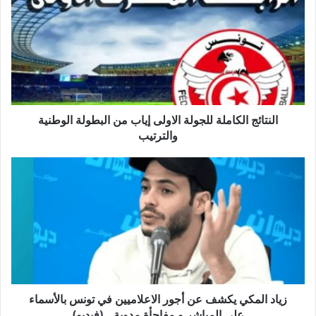
للجولة
الاولى
إياب
من
البطولة
الوطنية
والترتيب
النتائج الكاملة للجولة الاولى إياب من البطولة الوطنية
والترتيب
زياد
المكي
يكشف
عن
أجور
الاعلاميين
في
تونس
بالأسماء
على
زياد المكي يكشف عن أجور الاعلاميين في تونس بالأسماء
المباشر
على المباشر و مفاجأة مدوية.. (فيديو)