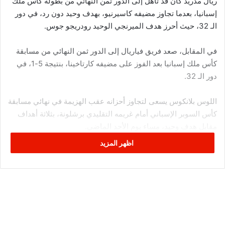
ريال مدريد كان قد تأهل إلى الدور ثمن النهائي من بطولة كأس ملك
إسبانيا، بعدما تجاوز مضيفه كاسيرنيو، بهدف وحيد دون رد، في دور
الـ 32، حيث أحرز هدف الميرنجي الوحيد رودريجو جوس.
في المقابل، صعد فريق فياريال إلى الدور ثمن النهائي من مسابقة
كأس ملك إسبانيا بعد الفوز على مضيفه كارتاخينا، بنتيجة 5-1، في
دور الـ 32.
اللوس بلانكوس يسعى لتجاوز أحزانه عقب الهزيمة في نهائي مسابقة
كأس السوبر الإسباني أمام غريمه التقليدي برشلونة، بثلاثة أهداف
مقابل هدف وحيد، مساء يوم الأحد الماضي.
اظهر المزيد
ريال مدريد – الدوري الإسباني
قصص سبورت 360
موعد مباراة ريال مدريد اليوم ضد فياريال في كأس ملك إسبانيا
موعد مباراة ريال مدريد ضد فياريال سوف يكون مساء اليوم
الخميس في تمام الساعة (10 مساءً بتوقيت القاهرة)، (11 مساءً