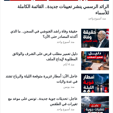
ل
الرائد الرسمي ينشر تعيينات جديدة.. القائمة الكاملة
ق
للأسماء
ر
ع
منذ أسبوع واحد
ة
د
حقيقة وفاة راشد الغنوشي في السجن.. ما الذي
و
أكدته المصادر حتى الآن؟
ر
منذ أسبوع واحد
ي
أ
دليل تعمير مطلب قرض على الشرف والوثائق
ب
المطلوبة لإيداع الملف
ط
منذ 4 أيام
ا
ل
عاجل الآن: أمطار غزيرة متوقعة الليلة والرياح تشتد
إ
في عدة ولايات
ف
منذ يومين
ر
ي
ق
عاجل: تحديثات جوية جديدة.. تونس على موعد مع
ي
تغيرات في الطقس
ا
منذ أسبوع واحد