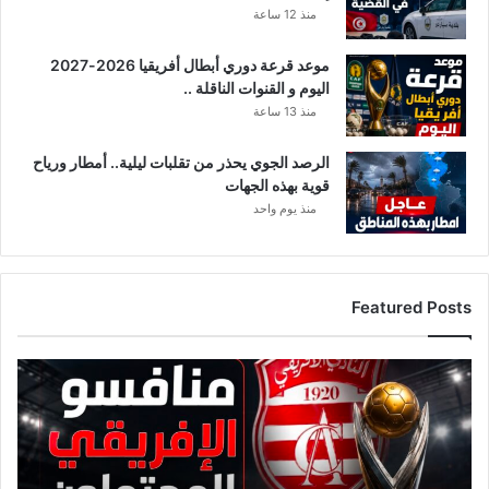
منذ 12 ساعة
ل
يمكنكم زيارة موقعنا:
tunimedia.tn/ar
د
موعد قرعة دوري أبطال أفريقيا 2026-2027
ا
روابط خارجية مفيدة:
اليوم و القنوات الناقلة ..
خ
ل
منذ 13 ساعة
موقع وزارة التعليم العالي والبحث العلمي بتونس (للاطلاع
ي
على التوجيه الجامعي)
ة
الرصد الجوي يحذر من تقلبات ليلية.. أمطار ورياح
قوية بهذه الجهات
بوابة التوجيه الجامعي في تونس
(غالباً ما يتم تحديثها
منذ يوم واحد
بمعلومات التوجيه بعد صدور نتائج البكالوريا)
Featured Posts
ق
ا
ئ
م
ة
م