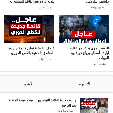
يكشف التفاصيل
بلدية باردو بعد إيقاف المشتبه به
ب
منذ يوم واحد
منذ يومين
ض
ة
ا
ل
أ
م
ن
د
الرصد الجوي يحذر من تقلبات
عاجل.. الستاغ تعلن قائمة جديدة
ا
ليلية.. أمطار ورياح قوية بهذه
للمناطق المعنية بالقطع الدوري
خ
الجهات
منذ 3 أيام
ل
منذ 3 أيام
ا
ل
ز
ه
الأخيرة
الأشهر
ر
و
ن
زيادة جديدة لفائدة التونسيين.. وهذه قيمة المنحة
ي
بعد الترفيع
منذ 3 ساعات