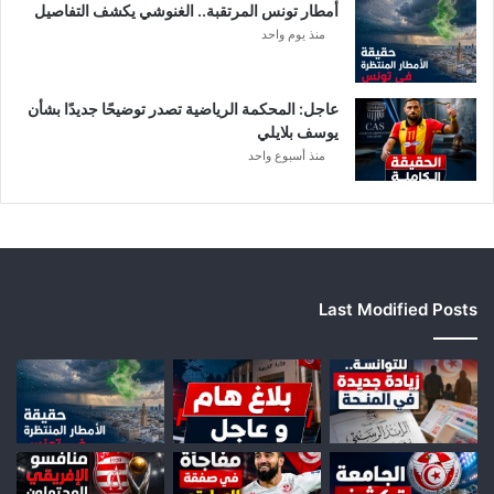
أمطار تونس المرتقبة.. الغنوشي يكشف التفاصيل
ب
منذ يوم واحد
ع
د
ا
ل
عاجل: المحكمة الرياضية تصدر توضيحًا جديدًا بشأن
ت
يوسف بلايلي
ر
منذ أسبوع واحد
ف
ي
ع
Last Modified Posts