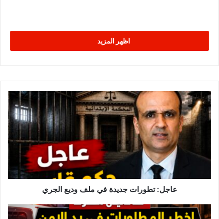
اظهر المزيد
ع
ا
ج
ل
:
ت
ط
و
ر
ا
عاجل: تطورات جديدة في ملف وديع الجري
ت
ج
ه
د