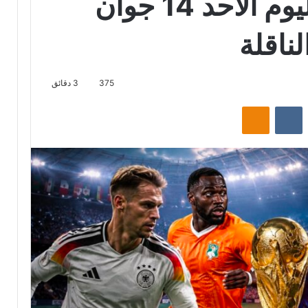
مواعيد مباريات اليوم الأحد 14 جوان
375
3 دقائق
‏Reddit
‏VKontakte
Odnoklassniki