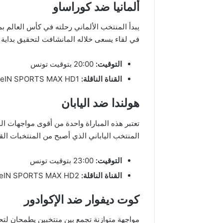
ألمانيا ضد كوراساو
يبدأ المنتخب الألماني رحلته في كأس العالم
في لقاء يسعى خلاله المانشافت لتحقيق بداية ق
التوقيت:
20:00 بتوقيت تونس
القناة الناقلة:
beIN SPORTS MAX HD1
هولندا ضد اليابان
تعتبر هذه المباراة واحدة من أقوى مواجهات 
المنتخب الياباني الذي أصبح من المنتخبات الق
التوقيت:
23:00 بتوقيت تونس
القناة الناقلة:
beIN SPORTS MAX HD2
كوت ديفوار ضد الإكوادور
مواجهة متوازنة تجمع بين منتخبين يطمحان لتح