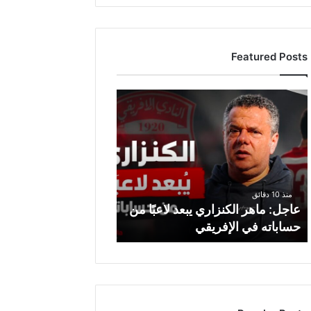
Featured Posts
ع
ا
ج
ل
:
م
ا
منذ 10 دقائق
ه
عاجل: ماهر الكنزاري يبعد لاعبًا من
ر
حساباته في الإفريقي
ا
ل
ك
ن
ز
ا