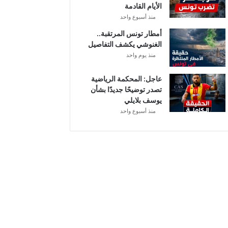
الأيام القادمة
ا
منذ أسبوع واحد
ل
إ
أمطار تونس المرتقبة..
ف
الغنوشي يكشف التفاصيل
ر
منذ يوم واحد
ي
ق
عاجل: المحكمة الرياضية
ي
تصدر توضيحًا جديدًا بشأن
يوسف بلايلي
منذ أسبوع واحد