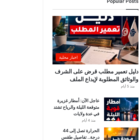
Popular Posts
ر
ي
ي
ب
ع
د
ل
ا
ع
اخبار محلية
بً
ا
دليل تعمير مطلب قرض على الشرف
م
والوثائق المطلوبة لإيداع الملف
ن
منذ 5 أيام
ح
س
عاجل الآن: أمطار غزيرة
ا
متوقعة الليلة والرياح تشتد
ب
في عدة ولايات
ا
ت
منذ 4 أيام
ه
الحرارة تصل إلى 44
ف
درجة.. تفاصيل طقس
ي