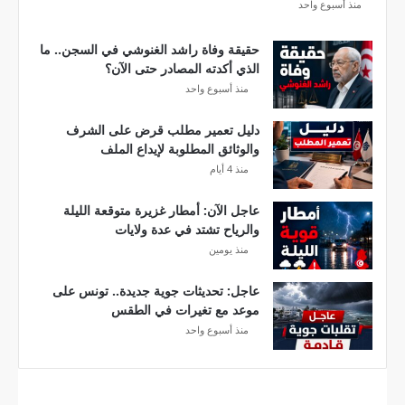
ر
منذ أسبوع واحد
ع
ة
حقيقة وفاة راشد الغنوشي في السجن.. ما
د
الذي أكدته المصادر حتى الآن؟
و
منذ أسبوع واحد
ر
ي
دليل تعمير مطلب قرض على الشرف
أ
والوثائق المطلوبة لإيداع الملف
ب
منذ 4 أيام
ط
ا
عاجل الآن: أمطار غزيرة متوقعة الليلة
ل
والرياح تشتد في عدة ولايات
إ
منذ يومين
ف
ر
ي
عاجل: تحديثات جوية جديدة.. تونس على
ق
موعد مع تغيرات في الطقس
ي
منذ أسبوع واحد
ا