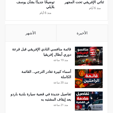
و
ثنائي الإفريقي تحت المجهر
توضيحًا جديدًا بشأن يوسف
ا
بلايلي
منذ 6 أيام
ل
منذ 6 أيام
ق
ن
و
ا
الأخيرة
الأشهر
ت
ا
ل
قائمة منافسي النادي الإفريقي قبل قرعة
ن
دوري أبطال إفريقيا
ا
منذ 19 ساعة
ق
ل
أسماء كبيرة تغادر الترجي.. القائمة
ة
الكاملة
منذ 20 ساعة
تفاصيل جديدة في قضية سيارة بلدية باردو
بعد إيقاف المشتبه به
منذ 21 ساعة