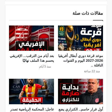
ن
ة
المصدر الرسمي من Goal
2
ت
مقالات ذات صلة
0
ع
تحليل من SB Nation
2
ل
5
ن
المصدر:
tunimedia.tn/ar
– جميع الحقوق محفوظة © 2025
و
ت
ت
و
و
ق
ق
ي
ي
ت
ت
ا
موعد قرعة دوري أبطال أفريقيا
بعد أيام من الترقب… الإفريقي
ا
2026-2027 اليوم و القنوات
يحسم هذا الملف نهائيًا
ل
الناقلة ..
ل
ع
منذ 5 أيام
ب
م
منذ 22 ساعة
ث
ل
ف
ا
ي
ل
ت
ص
و
ي
ن
ف
س
ي
أول قرار حاسم.. الكنزاري يضع
عاجل: المحكمة الرياضية تصدر