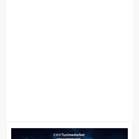
القنوات
التاريخ
المباراة
التوقيت
الناقلة
السبت
Palmeiras ×
DAZN
18:00
28 جوان
Botafogo
السبت
Benfica ×
DAZN
22:00
28 جوان
Chelsea
الأحد 29
Paris SG × Inter
DAZN
18:00
جوان
Miami
الأحد 29
Flamengo ×
DAZN
22:00
جوان
Bayern Munich
الإثنين
Inter Milan ×
DAZN
21:00
30 جوان
Fluminense
DAZN،
03:00
الإثنين
Manchester City
(فجر
MBC
م
30 جوان
× Al‑Hilal
ب
الثلاثاء)
Action