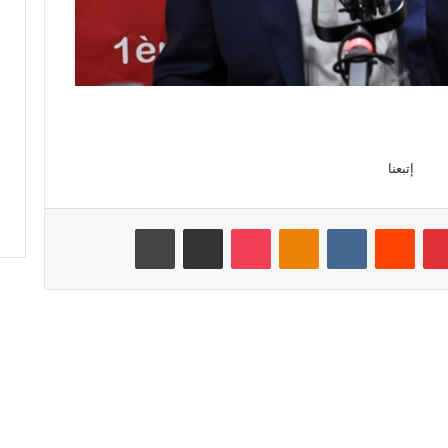
إتبعنا
بينتيريست
‏Reddit
‏VKontakte
Odnoklassniki
‫Pocket
مشاركة عبر البريد
طباعة