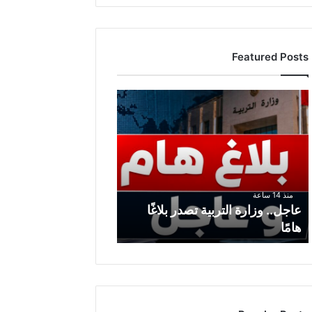
Featured Posts
ع
ا
ج
ل
.
.
و
منذ 14 ساعة
ز
عاجل.. وزارة التربية تصدر بلاغًا
ا
هامًا
ر
ة
ا
ل
ت
ر