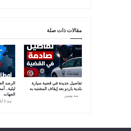
خ
ب
ا
ل
ت
مقالات ذات صلة
و
ن
س
ي
ف
ي
م
و
ا
تفاصيل جديدة في قضية سيارة
الرصد الج
ج
بلدية باردو بعد إيقاف المشتبه به
ليلية.. أم
ه
الجهات
منذ يومين
ة
منذ 3 أيام
ن
ي
ج
ي
ر