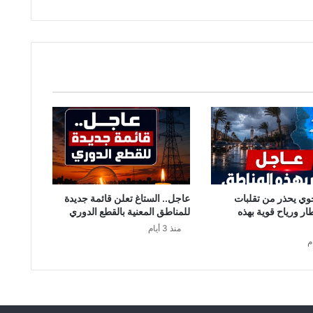
ه
د
د
ا
ل
ن
ا
ئ
ب
ع
م
ا
د
ا
وي يحذر من تقلبات
عاجل.. الستاغ تعلن قائمة جديدة
ل
طار ورياح قوية بهذه
للمناطق المعنية بالقطع الدوري
د
منذ 3 أيام
ا
ئ
م
ي
ب
ا