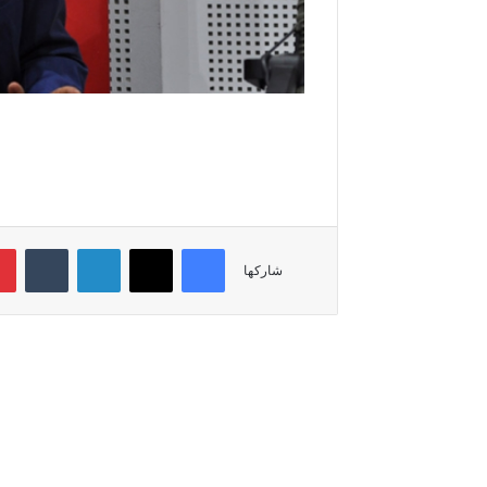
فيسبوك
‫X
لينكدإن
‏Tumblr
شاركها