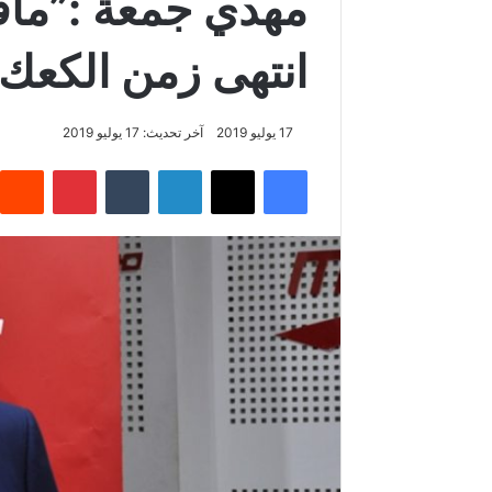
مهدي جمعة :”مافم
انتهى زمن الكعك
17 يوليو 2019
آخر تحديث: 17 يوليو 2019
فيسبوك
‫X
لينكدإن
‏Tumblr
بينتيريست