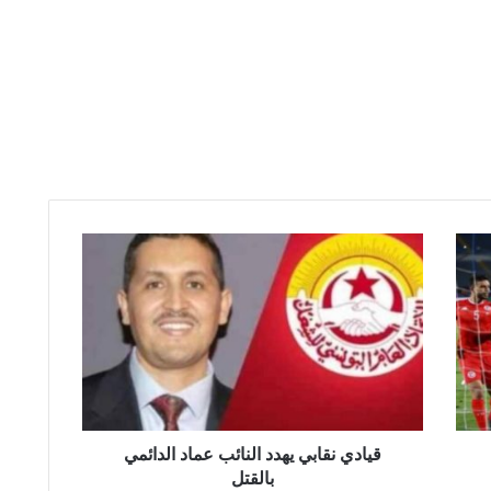
ق
ي
ا
د
ي
ن
ق
ا
ب
ي
قيادي نقابي يهدد النائب عماد الدائمي
ي
بالقتل