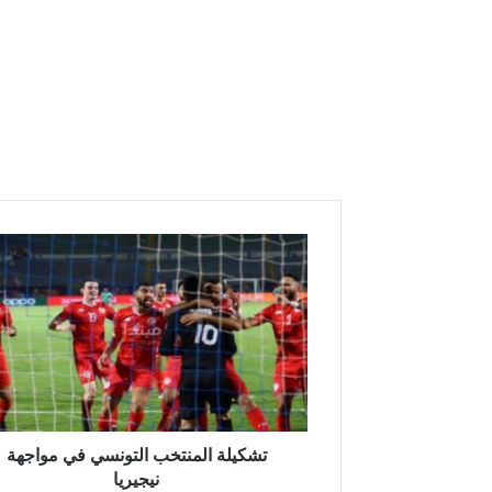
ت
ش
ك
ي
ل
ة
ا
ل
م
ن
تشكيلة المنتخب التونسي في مواجهة
ت
نيجيريا