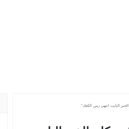
لخبز البايت انتهى زمن الكعك”