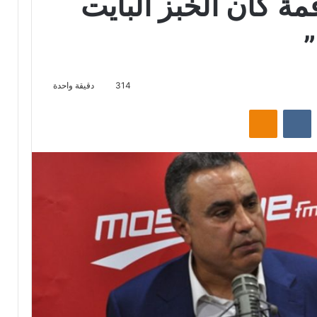
ة كان الخبز البايت
”
314
دقيقة واحدة
‏Reddit
‏VKontakte
Odnoklassniki