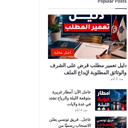
Popular Posts
ب
ي
ة
ت
ص
د
ر
ب
ل
اخبار محلية
ا
غً
دليل تعمير مطلب قرض على الشرف
ا
والوثائق المطلوبة لإيداع الملف
ه
منذ 5 أيام
ا
مً
عاجل الآن: أمطار غزيرة
ا
متوقعة الليلة والرياح تشتد
في عدة ولايات
منذ 4 أيام
عاجل.. فريق تونسي يعلن
الانسحاب رسميًا من