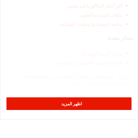
آخر أخبار البكالوريا في تونس
ملفات التربية والتعليم
متابعة القضايا والملفات القضائية
مصادر مفيدة:
وزارة التربية التونسية
الرائد الرسمي للجمهورية التونسية
تابعوا آخر المستجدات والأخبار العاجلة عبر موقع Tunimedia:
https://www.tunimedia.tn/ar
اظهر المزيد