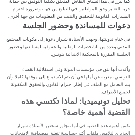
كما يبرز في هذا السياق النقاش المتعلق بكيفية التوفيق بين حماية
حرية التعبير وحق المواطنين في التبليغ من جهة، وضرورة احترام
المسارات القانونية للتحقيق والتثبت من المعلومات من جهة أخرى.
دعوات للمساندة وحضور الجلسة
في ختام تدوينتها، وجهت الأستاذة شيراز دعوة إلى مكونات المجتمع
المدني وعدد من الشخصيات الوطنية والحقوقية لمساندتها وحضور
الجلسة المقررة بالمحكمة الابتدائية بتونس.
وأكدت أنها تثق في مؤسسات الدولة وفي استقلالية القضاء
التونسي، معربة عن أملها في أن يتم الاستماع إلى موقفها كاملا وأن
يتم التعامل مع الملف في إطار احترام القانون والحقوق المكفولة
لجميع الأطراف.
تحليل تونيميديا: لماذا تكتسي هذه
القضية أهمية خاصة؟
تكمن أهمية هذه القضية في أنها تتجاوز شخص الأستاذة شيراز
الجزيري لتلامس ملفات أكثر حساسية تتعلق بمصداقية الامتحانات