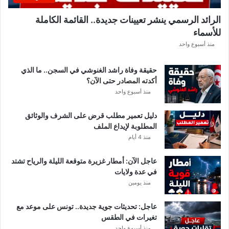
ب
ل
الرائد الرسمي ينشر تعيينات جديدة.. القائمة الكاملة
ق
للأسماء
ر
ع
منذ أسبوع واحد
ة
د
حقيقة وفاة راشد الغنوشي في السجن.. ما الذي
و
أكدته المصادر حتى الآن؟
ر
منذ أسبوع واحد
ي
أ
دليل تعمير مطلب قرض على الشرف والوثائق
ب
المطلوبة لإيداع الملف
ط
منذ 4 أيام
ا
ل
عاجل الآن: أمطار غزيرة متوقعة الليلة والرياح تشتد
إ
في عدة ولايات
ف
منذ يومين
ر
ي
ق
عاجل: تحديثات جوية جديدة.. تونس على موعد مع
ي
تغيرات في الطقس
ا
منذ أسبوع واحد