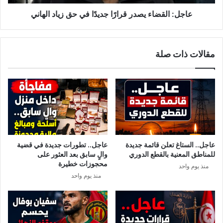
ه
ض
ف
ا
عاجل: القضاء يصدر قرارًا جديدًا في حق زياد الهاني
ي
ء
م
ي
ل
ص
مقالات ذات صلة
ف
د
ص
ر
ف
ق
ق
ر
ة
ا
ع
رً
م
ا
و
ج
م
د
عاجل.. الستاغ تعلن قائمة جديدة
عاجل.. تطورات جديدة في قضية
ي
ي
للمناطق المعنية بالقطع الدوري
والٍ سابق بعد العثور على
ة
دً
محجوزات خطيرة
منذ يوم واحد
ش
ا
منذ يوم واحد
ا
ف
ب
ي
ت
ح
ه
ق
ا
ز