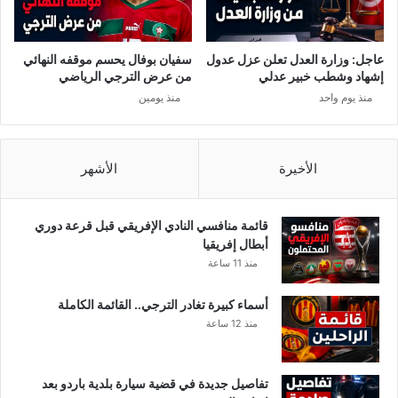
ت
ي
ج
ا
ا
د
عاجل: وزارة العدل تعلن عزل عدول
سفيان بوفال يحسم موقفه النهائي
و
ا
إشهاد وشطب خبير عدلي
من عرض الترجي الرياضي
ز
ل
منذ يوم واحد
منذ يومين
ا
ه
ت
ا
ن
ي
الأخيرة
الأشهر
قائمة منافسي النادي الإفريقي قبل قرعة دوري
أبطال إفريقيا
منذ 11 ساعة
أسماء كبيرة تغادر الترجي.. القائمة الكاملة
منذ 12 ساعة
تفاصيل جديدة في قضية سيارة بلدية باردو بعد