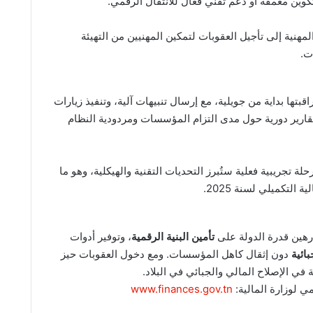
وين معمقة أو دعم تقني فعّال للانتقال الرقمي.
لمهنية إلى تأجيل العقوبات لتمكين المهنيين من التهيئة
ت.
قبتها بداية من جويلية، مع إرسال تنبيهات آلية، وتنفيذ زيارات
تقارير دورية حول مدى التزام المؤسسات ومردودية النظام
حلة تجريبية فعلية ستُبرز التحديات التقنية والهيكلية، وهو ما
 التكميلي لسنة 2025.
 رهين قدرة الدولة على
تأمين البنية الرقمية
، وتوفير أدوات
بائية
دون إثقال كاهل المؤسسات. ومع دخول العقوبات حيز
 في الإصلاح المالي والجبائي في البلاد.
ي لوزارة المالية:
www.finances.gov.tn