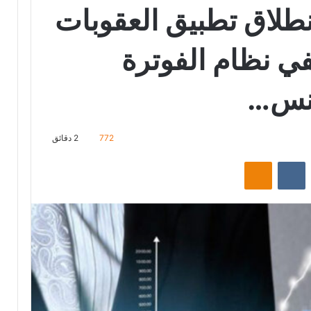
نطلاق تطبيق العقوبات
في نظام الفوترة
ونس…
772
2 دقائق
‏Reddit
‏VKontakte
Odnoklassniki