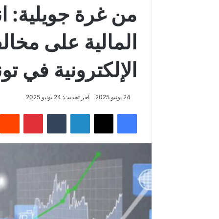
من غرة جويلية: ا
المالية على مخال
الإلكترونية في ت
24 يونيو 2025
آخر تحديث: 24 يونيو 2025
فيسبوك
‫X
لينكدإن
‏Tumblr
بينتيريست