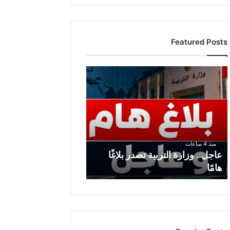
Featured Posts
ع
ا
ج
ل
.
.
و
منذ 4 ساعات
ز
عاجل.. وزارة التربية تصدر بلاغًا
ا
هامًا
ر
ة
ا
ل
ت
ر