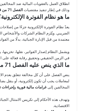
انطلاق العمل بالعقوبات المالية ضد المخالفين
وذلك في إطار تنفيذ مقتضيات
الفصل 71 من قانون المالية لسنة 2025
ما هو نظام الفوترة الإلكترونية؟
يعدّ نظام الفوترة الإلكترونية جزءًا من إصلاحات
الضريبي. ويُلزم النظام الشركات والأشخاص الط
معتمدة من قبل الإدارة الجبائية، بدلًا من الفواتي
ويشمل النظام إصدار الفواتير، نقلها، تخزينها، وتو
في الزمن الحقيقي وتحقيق رقابة فعالة على ال
ما الذي ينص عليه الفصل 71 من قانون المالية لسنة 2025؟
ينص الفصل على أن كل مخالفة تتعلق بعدم الالتز
لمعاملات يجب أن تكون إلكترونية، أو بنقل بضائ
المخالفين إلى
غرامات مالية فورية
و
إجراءات 
وتهدف هذه الأحكام إلى تكريس الامتثال الجبائ
الاقتصادية.