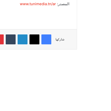
المصدر:
www.tunimedia.tn/ar
فيسبوك
‫X
لينكدإن
‏Tumblr
شاركها