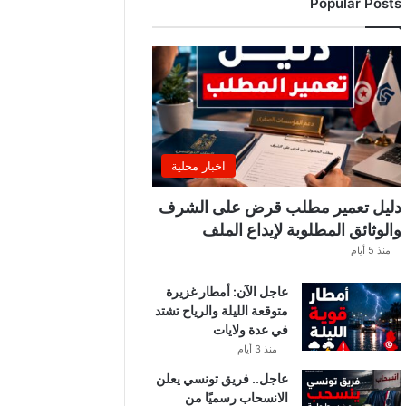
Popular Posts
ب
ي
ة
ت
ص
د
ر
ب
ل
اخبار محلية
ا
غً
دليل تعمير مطلب قرض على الشرف
ا
والوثائق المطلوبة لإيداع الملف
ه
منذ 5 أيام
ا
مً
عاجل الآن: أمطار غزيرة
ا
متوقعة الليلة والرياح تشتد
في عدة ولايات
منذ 3 أيام
عاجل.. فريق تونسي يعلن
الانسحاب رسميًا من