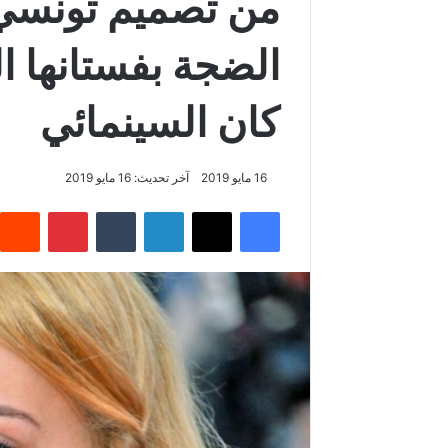
من تصميم تونسي: 
الضجة بفستانها 
كان السينمائي
16 مايو 2019
آخر تحديث: 16 مايو 2019
فيسبوك
‫X
لينكدإن
‏Tumblr
بينتيريست