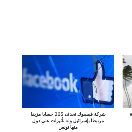
ش
ر
ك
ة
ف
ي
س
ب
و
ة
ك
شركة فيسبوك تحذف 265 حسابا مزيفا
ت
مرتبطا بإسرائيل وله تأثيرات على دول
ح
منها تونس
ذ