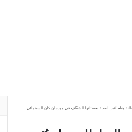
ة هيام تُثير الضجة بفستانها الشفّاف في مهرجان كان السينمائي