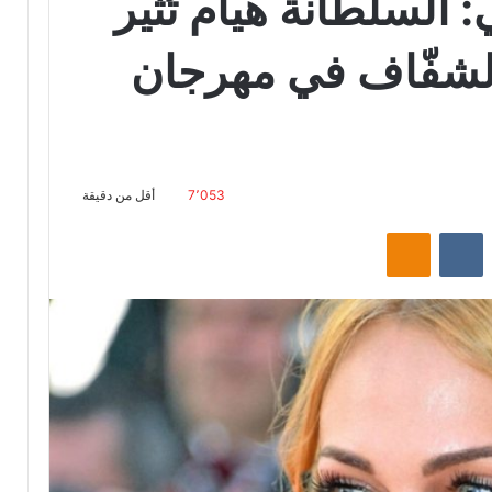
السلطانة هيام تُثير
الشفّاف في مهرجان
7٬053
أقل من دقيقة
‏Reddit
‏VKontakte
Odnoklassniki