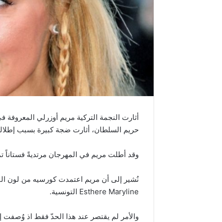
أثارت النجمة التركية مريم أوزرلي المعروفة ف
حريم السلطان، أثارت ضجة كبيرة بسبب إطلالتها 
وقد أطلت مريم في المهرجان مرتديةً فستاناً
Esthere Maryline التونسية.
والأمر لم يقتصر عند هذا الحدّ فقط اذ وُصفت