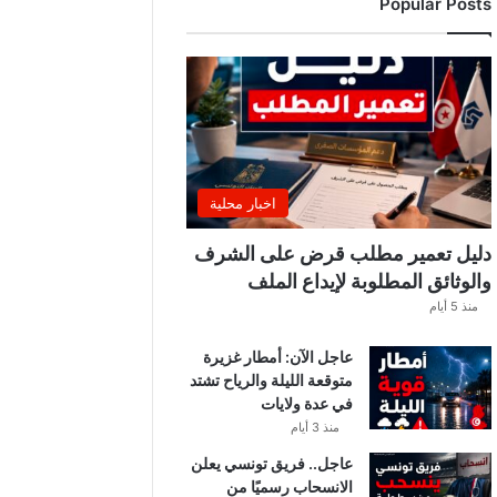
Popular Posts
ب
ي
ة
ت
ص
د
ر
ب
ل
اخبار محلية
ا
غً
دليل تعمير مطلب قرض على الشرف
ا
والوثائق المطلوبة لإيداع الملف
ه
منذ 5 أيام
ا
مً
عاجل الآن: أمطار غزيرة
ا
متوقعة الليلة والرياح تشتد
في عدة ولايات
منذ 3 أيام
عاجل.. فريق تونسي يعلن
الانسحاب رسميًا من