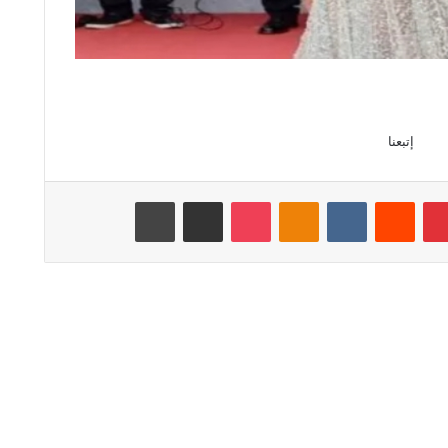
إتبعنا
بينتيريست
‏Reddit
‏VKontakte
Odnoklassniki
‫Pocket
مشاركة عبر البريد
طباعة