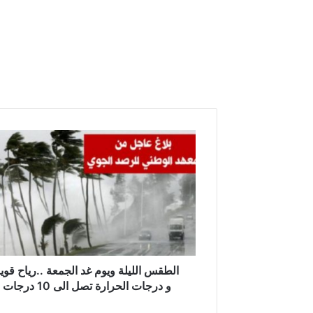
ا
ل
ط
ق
س
ا
ل
ل
ي
ل
الطقس الليلة ويوم غد الجمعة ..رياح قوي
ة
و درجات الحرارة تصل الى 10 درجات
و
ي