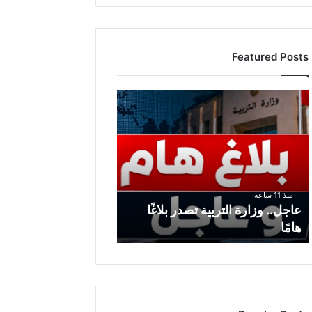
Featured Posts
ع
ا
ج
ل
.
.
و
منذ 11 ساعة
ز
عاجل.. وزارة التربية تصدر بلاغًا
ا
هامًا
ر
ة
ا
ل
ت
ر