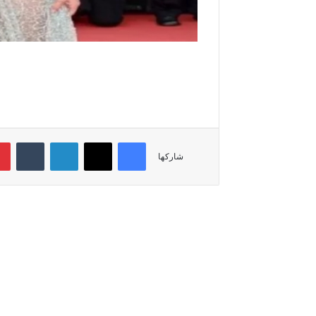
فيسبوك
‫X
لينكدإن
‏Tumblr
شاركها