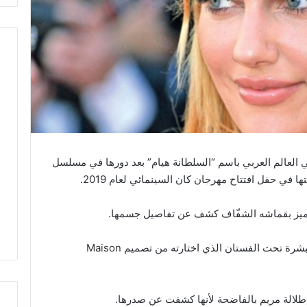
ي العالم العربي باسم “السلطانة هيام” بعد دورها في مسلسل
في حفل افتتاح مهرجان كان السينمائي لعام 2019.
 تميز بقماشه الشفّاف كشف عن تفاصيل جسمها.
نُشير إلى أن مريم اعتمدت كورسيه من لون البشرة تحت الفستان الذي اختارته من تصميم Maison
 إطلالة مريم بالفاضحة لأنها كشفت عن صدرها.